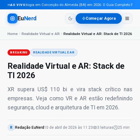
Tecnologia em Conceição do Almeida (BA) em 2026: O Guia Completo Para Pro
AO VIVO
Eu
Nerd
Começar Agora
Home
Realidade Virtual e AR
Realidade Virtual e AR: Stack de TI 2026
BREAKING
REALIDADE VIRTUAL E AR
Realidade Virtual e AR: Stack de
TI 2026
XR supera US$ 110 bi e vira stack crítico nas
empresas. Veja como VR e AR estão redefinindo
segurança, cloud e arquitetura de TI em 2026.
R
Redação EuNerd
10 de abril de 2026
às
11:23
3
leituras
25 min