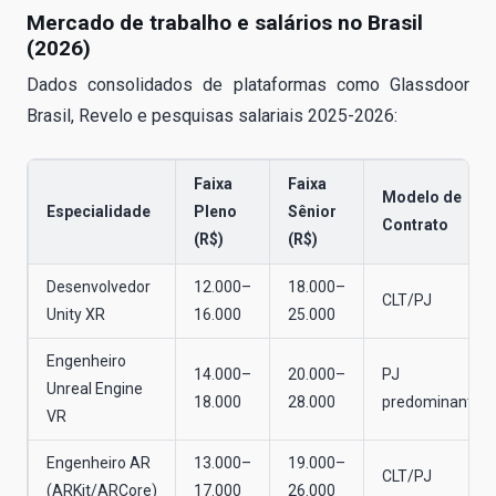
Mercado de trabalho e salários no Brasil
(2026)
Dados consolidados de plataformas como Glassdoor
Brasil, Revelo e pesquisas salariais 2025-2026:
Faixa
Faixa
Modelo de
Especialidade
Pleno
Sênior
Contrato
(R$)
(R$)
Desenvolvedor
12.000–
18.000–
CLT/PJ
Unity XR
16.000
25.000
Engenheiro
14.000–
20.000–
PJ
Unreal Engine
18.000
28.000
predominante
VR
Engenheiro AR
13.000–
19.000–
CLT/PJ
(ARKit/ARCore)
17.000
26.000