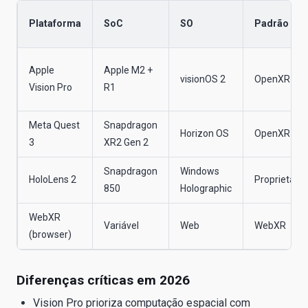
Plataforma
SoC
SO
Padrão XR
Apple
Apple M2 +
visionOS 2
OpenXR
Vision Pro
R1
Meta Quest
Snapdragon
Horizon OS
OpenXR
3
XR2 Gen 2
Snapdragon
Windows
HoloLens 2
Proprietári
850
Holographic
WebXR
Variável
Web
WebXR
(browser)
Diferenças críticas em 2026
Vision Pro prioriza computação espacial com