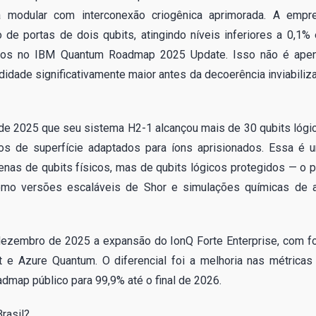
a modular com interconexão criogênica aprimorada. A empr
 de portas de dois qubits, atingindo níveis inferiores a 0,1%
ados no IBM Quantum Roadmap 2025 Update. Isso não é ape
didade significativamente maior antes da decoerência inviabiliza
de 2025 que seu sistema H2-1 alcançou mais de 30 qubits lógi
s de superfície adaptados para íons aprisionados. Essa é 
nas de qubits físicos, mas de qubits lógicos protegidos — o p
 como versões escaláveis de Shor e simulações químicas de a
dezembro de 2025 a expansão do IonQ Forte Enterprise, com f
 e Azure Quantum. O diferencial foi a melhoria nas métricas
dmap público para 99,9% até o final de 2026.
Brasil?