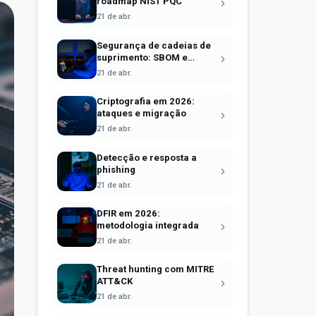
roadmap NIST PQC
21 de abr.
Segurança de cadeias de
suprimento: SBOM e
Sigstore
21 de abr.
Criptografia em 2026:
ataques e migração
21 de abr.
Detecção e resposta a
phishing
21 de abr.
DFIR em 2026:
metodologia integrada
21 de abr.
Threat hunting com MITRE
ATT&CK
21 de abr.