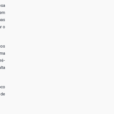
esa
 em
nas
r o
cos
uma
ré-
lta
oco
 de