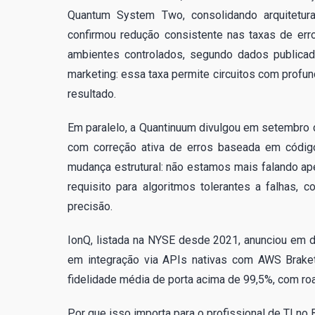
Quantum System Two, consolidando arquitetur
confirmou redução consistente nas taxas de erro
ambientes controlados, segundo dados public
marketing: essa taxa permite circuitos com profun
resultado.
Em paralelo, a Quantinuum divulgou em setembro 
com correção ativa de erros baseada em código
mudança estrutural: não estamos mais falando ape
requisito para algoritmos tolerantes a falhas,
precisão.
IonQ, listada na NYSE desde 2021, anunciou em 
em integração via APIs nativas com AWS Braket
fidelidade média de porta acima de 99,5%, com roa
Por que isso importa para o profissional de TI no 