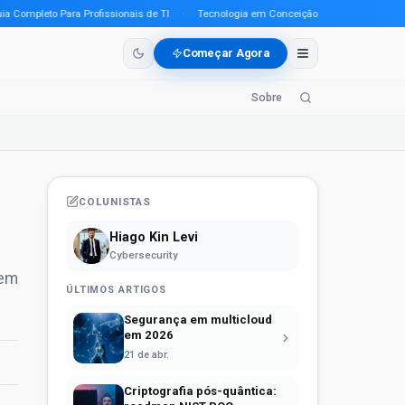
mpleto Para Profissionais de TI
·
Tecnologia em Conceição do Araguaia (PA) em 20
Começar Agora
Sobre
COLUNISTAS
Hiago Kin Levi
Cybersecurity
 em
ÚLTIMOS ARTIGOS
Segurança em multicloud
em 2026
21 de abr.
Criptografia pós-quântica: