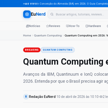
Tecnologia em Conceição do Almeida (BA) em 2026: O Guia Completo Para 
AO VIVO
Eu
Nerd
Notícias
Reviews
How-To
Hardware
Home
Quantum Computing
Quantum Computing em 2026: Vi
BREAKING
QUANTUM COMPUTING
Quantum Computing e
Avanços da IBM, Quantinuum e IonQ colocam
2026. Entenda por que o Brasil precisa agir a
Redação EuNerd
·
10 de abril de 2026
às
10:10
·
2
l
R