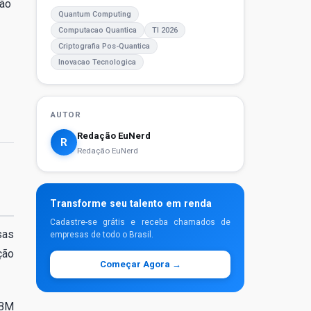
ção
Quantum Computing
Computacao Quantica
TI 2026
Criptografia Pos-Quantica
Inovacao Tecnologica
AUTOR
Redação EuNerd
R
Redação EuNerd
Transforme seu talento em renda
Cadastre-se grátis e receba chamados de
sas
empresas de todo o Brasil.
ção
Começar Agora →
IBM