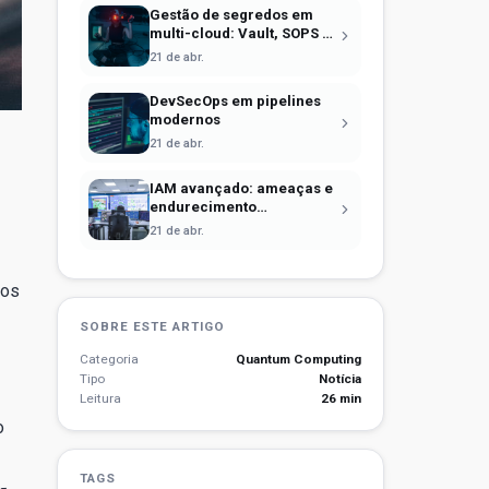
Gestão de segredos em
multi-cloud: Vault, SOPS e
identidade efêmera
21 de abr.
DevSecOps em pipelines
modernos
21 de abr.
IAM avançado: ameaças e
endurecimento
operacional
21 de abr.
ros
SOBRE ESTE ARTIGO
Categoria
Quantum Computing
Tipo
Notícia
Leitura
26 min
o
TAGS