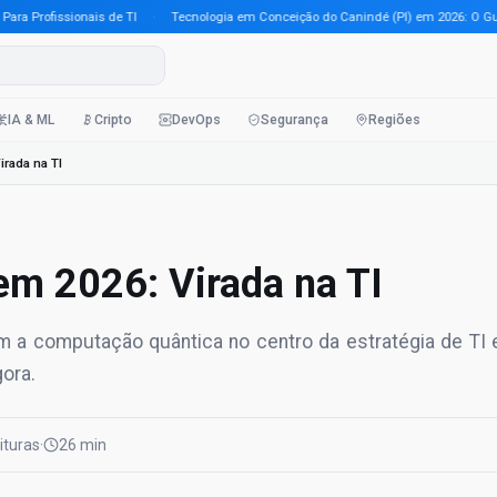
Profissionais de TI
·
Tecnologia em Conceição do Canindé (PI) em 2026: O Guia Co
IA & ML
Cripto
DevOps
Segurança
Regiões
rada na TI
m 2026: Virada na TI
 a computação quântica no centro da estratégia de TI
gora.
eituras
·
26 min