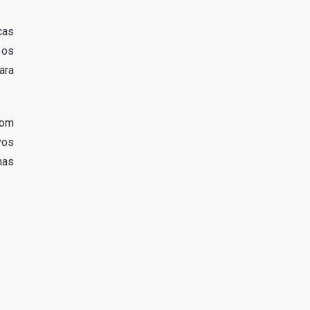
cas
 os
ara
com
vos
mas