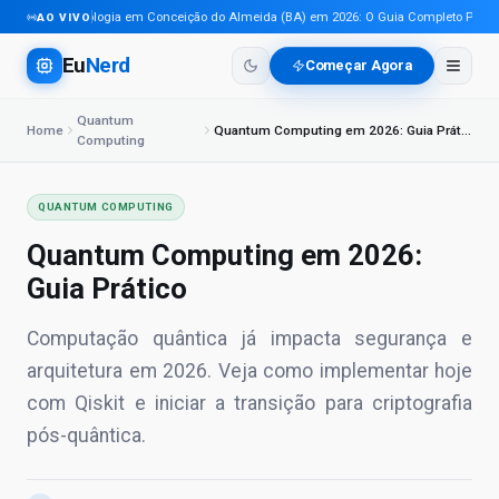
Tecnologia em Conceição do Almeida (BA) em 2026: O Guia Completo Para Pro
AO VIVO
Eu
Nerd
Começar Agora
Quantum
Home
Quantum Computing em 2026: Guia Prático
Computing
QUANTUM COMPUTING
Quantum Computing em 2026:
Guia Prático
Computação quântica já impacta segurança e
arquitetura em 2026. Veja como implementar hoje
com Qiskit e iniciar a transição para criptografia
pós-quântica.