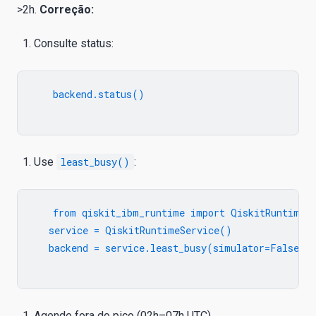
>2h.
Correção:
Consulte status:
   backend.status()

Use
least_busy()
:
   from qiskit_ibm_runtime import QiskitRuntimeSe
   service = QiskitRuntimeService()

   backend = service.least_busy(simulator=False, o
Agende fora do pico (02h–07h UTC).