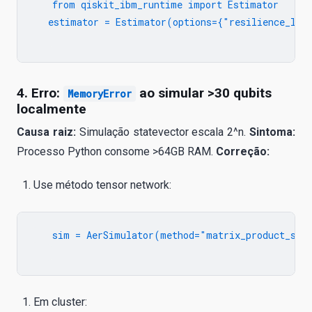
   from qiskit_ibm_runtime import Estimator

   estimator = Estimator(options={"resilience_leve
4. Erro:
ao simular >30 qubits
MemoryError
localmente
Causa raiz:
Simulação statevector escala 2^n.
Sintoma:
Processo Python consome >64GB RAM.
Correção:
Use método tensor network:
   sim = AerSimulator(method="matrix_product_stat
Em cluster: