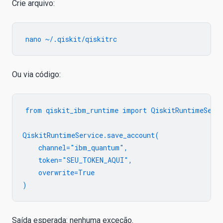
Crie arquivo:
Ou via código:
from qiskit_ibm_runtime import QiskitRuntimeServi
QiskitRuntimeService.save_account(

    channel="ibm_quantum",

    token="SEU_TOKEN_AQUI",

    overwrite=True

Saída esperada: nenhuma exceção.