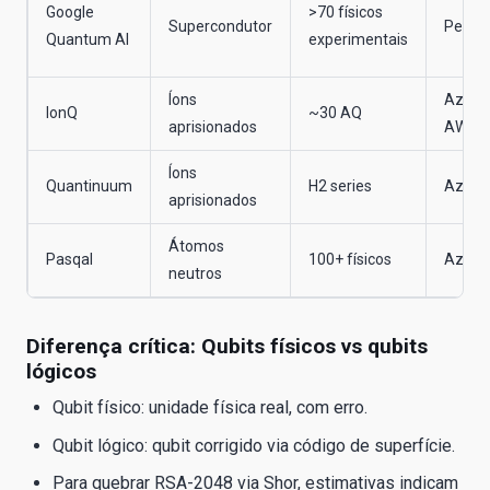
Google
>70 físicos
Supercondutor
Pesqu
Quantum AI
experimentais
Íons
Azure 
IonQ
~30 AQ
aprisionados
AWS
Íons
Quantinuum
H2 series
Azure
aprisionados
Átomos
Pasqal
100+ físicos
Azure
neutros
Diferença crítica: Qubits físicos vs qubits
lógicos
Qubit físico: unidade física real, com erro.
Qubit lógico: qubit corrigido via código de superfície.
Para quebrar RSA-2048 via Shor, estimativas indicam