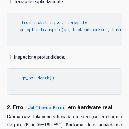
Transpile explicitamente:
   from qiskit import transpile

   qc_opt = transpile(qc, backend=backend, basis_g
Inspecione profundidade:
   qc_opt.depth()

2. Erro:
em hardware real
JobTimeoutError
Causa raiz:
Fila congestionada ou execução em horário
de pico (EUA 9h–18h EST).
Sintoma:
Jobs aguardando