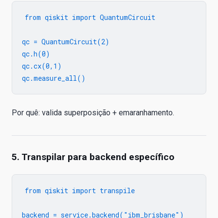
from qiskit import QuantumCircuit

qc = QuantumCircuit(2)

qc.h(0)

qc.cx(0,1)

Por quê: valida superposição + emaranhamento.
5. Transpilar para backend específico
from qiskit import transpile

backend = service.backend("ibm_brisbane")
