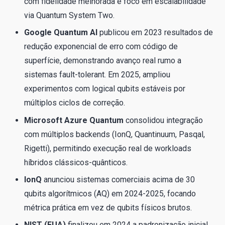
com fidelidade melhorada e foco em escalabilidade
via Quantum System Two.
Google Quantum AI
publicou em 2023 resultados de
redução exponencial de erro com código de
superfície, demonstrando avanço real rumo a
sistemas fault-tolerant. Em 2025, ampliou
experimentos com logical qubits estáveis por
múltiplos ciclos de correção.
Microsoft Azure Quantum
consolidou integração
com múltiplos backends (IonQ, Quantinuum, Pasqal,
Rigetti), permitindo execução real de workloads
híbridos clássicos-quânticos.
IonQ
anunciou sistemas comerciais acima de 30
qubits algorítmicos (AQ) em 2024-2025, focando
métrica prática em vez de qubits físicos brutos.
NIST (EUA)
finalizou em 2024 a padronização inicial