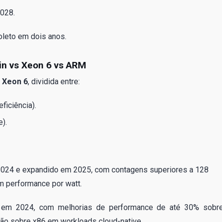
2028.
leto em dois anos.
rin vs Xeon 6 vs ARM
a
Xeon 6
, dividida entre:
ficiência).
).
2024 e expandido em 2025, com contagens superiores a 128
 performance por watt.
em 2024, com melhorias de performance de até 30% sobr
são sobre x86 em workloads cloud-native.