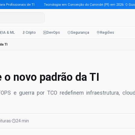
ofissionais de TI
·
Tecnologia em Conceição do Canindé (PI) em 2026: O Guia Comp
IA & ML
Cripto
DevOps
Segurança
Regiões
da TI
 o novo padrão da TI
TOPS e guerra por TCO redefinem infraestrutura, clou
eituras
·
24 min