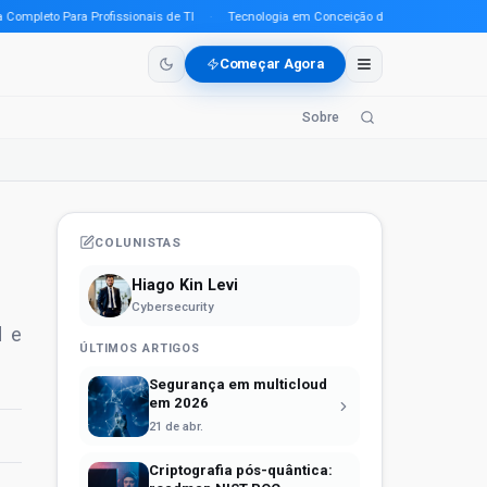
leto Para Profissionais de TI
·
Tecnologia em Conceição do Araguaia (PA) em 2026
Começar Agora
Sobre
COLUNISTAS
Hiago Kin Levi
Cybersecurity
d e
ÚLTIMOS ARTIGOS
Segurança em multicloud
em 2026
21 de abr.
Criptografia pós-quântica: