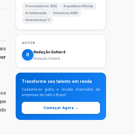
Processadores 2026
Arquitetura Hibrida
IA Embarcada
Servidores ARM
Infraestrutura TI
AUTOR
ais
Redação EuNerd
R
por
Redação EuNerd
Transforme seu talento em renda
Cadastre-se grátis e receba chamados de
sos
empresas de todo o Brasil.
que
Começar Agora →
udo