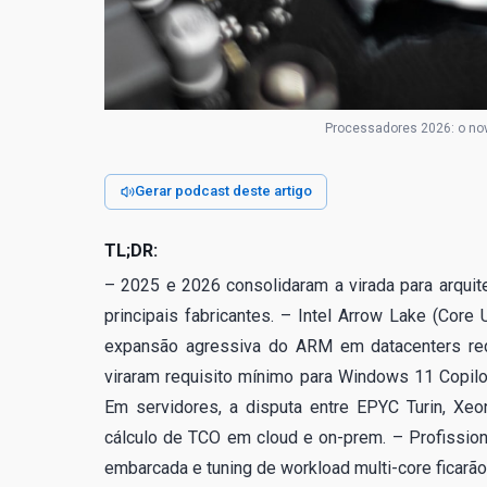
Processadores 2026: o nov
Gerar podcast deste artigo
TL;DR:
– 2025 e 2026 consolidaram a virada para arquit
principais fabricantes. – Intel Arrow Lake (Cor
expansão agressiva do ARM em datacenters re
viraram requisito mínimo para Windows 11 Copilo
Em servidores, a disputa entre EPYC Turin, Xe
cálculo de TCO em cloud e on-prem. – Profissiona
embarcada e tuning de workload multi-core ficarã