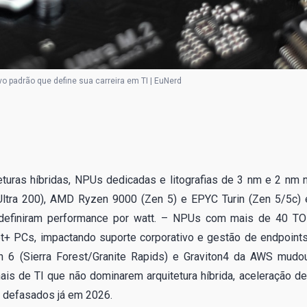
o padrão que define sua carreira em TI | EuNerd
eturas híbridas, NPUs dedicadas e litografias de 3 nm e 2 nm 
e Ultra 200), AMD Ryzen 9000 (Zen 5) e EPYC Turin (Zen 5/5c) 
definiram performance por watt. – NPUs com mais de 40 T
t+ PCs, impactando suporte corporativo e gestão de endpoints
on 6 (Sierra Forest/Granite Rapids) e Graviton4 da AWS mudo
is de TI que não dominarem arquitetura híbrida, aceleração de
o defasados já em 2026.