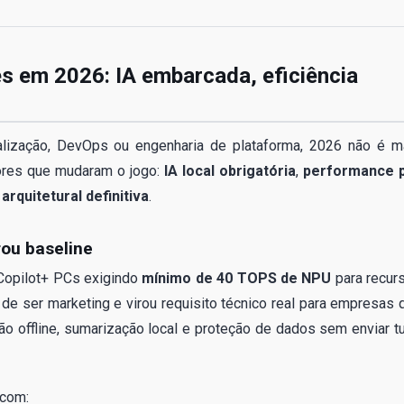
s em 2026: IA embarcada, eficiência
tualização, DevOps ou engenharia de plataforma, 2026 não é m
tores que mudaram o jogo:
IA local obrigatória
,
performance 
rquitetural definitiva
.
irou baseline
 Copilot+ PCs exigindo
mínimo de 40 TOPS de NPU
para recur
de ser marketing e virou requisito técnico real para empresas 
o offline, sumarização local e proteção de dados sem enviar t
 com: