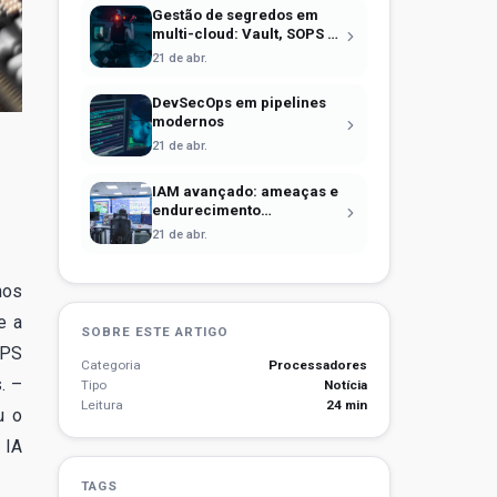
Gestão de segredos em
multi-cloud: Vault, SOPS e
identidade efêmera
21 de abr.
DevSecOps em pipelines
modernos
21 de abr.
IAM avançado: ameaças e
endurecimento
operacional
21 de abr.
nos
e a
SOBRE ESTE ARTIGO
OPS
Categoria
Processadores
. –
Tipo
Notícia
Leitura
24 min
u o
 IA
TAGS