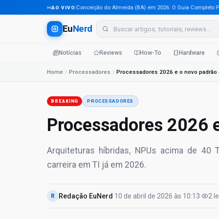
Tecnologia em Conceição do Almeida (BA) em 2026: O Guia Completo Para Pr
AO VIVO
Eu
Nerd
Notícias
Reviews
How-To
Hardware
Home
Processadores
Processadores 2026 e o novo padrão 
BREAKING
PROCESSADORES
Processadores 2026 e
Arquiteturas híbridas, NPUs acima de 40 
carreira em TI já em 2026.
Redação EuNerd
·
10 de abril de 2026
às
10:13
·
2
l
R