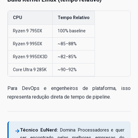
CPU
Tempo Relativo
Ryzen 9 7950X
100% baseline
Ryzen 9 9950X
~85–88%
Ryzen 9 9950X3D
~82–85%
Core Ultra 9 285K
~90–92%
Para DevOps e engenheiros de plataforma, isso
representa redução direta de tempo de pipeline.
Técnico EuNerd:
Domina Processadores e quer
→
ser encontrado pelas melhores empresas do