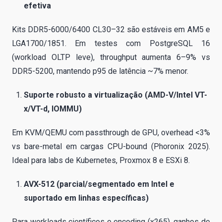
efetiva
Kits DDR5-6000/6400 CL30–32 são estáveis em AM5 e
LGA1700/1851. Em testes com PostgreSQL 16
(workload OLTP leve), throughput aumenta 6–9% vs
DDR5-5200, mantendo p95 de latência ~7% menor.
Suporte robusto a virtualização (AMD-V/Intel VT-
x/VT-d, IOMMU)
Em KVM/QEMU com passthrough de GPU, overhead <3%
vs bare-metal em cargas CPU-bound (Phoronix 2025).
Ideal para labs de Kubernetes, Proxmox 8 e ESXi 8.
AVX-512 (parcial/segmentado em Intel e
suportado em linhas específicas)
Para workloads científicos e encoding (x265), ganhos de