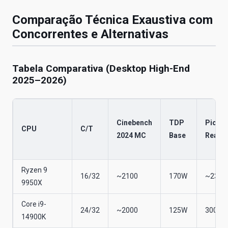
Comparação Técnica Exaustiva com
Concorrentes e Alternativas
Tabela Comparativa (Desktop High-End
2025–2026)
Cinebench
TDP
Pico
CPU
C/T
2024 MC
Base
Real
Ryzen 9
16/32
~2100
170W
~230
9950X
Core i9-
24/32
~2000
125W
300W+
14900K