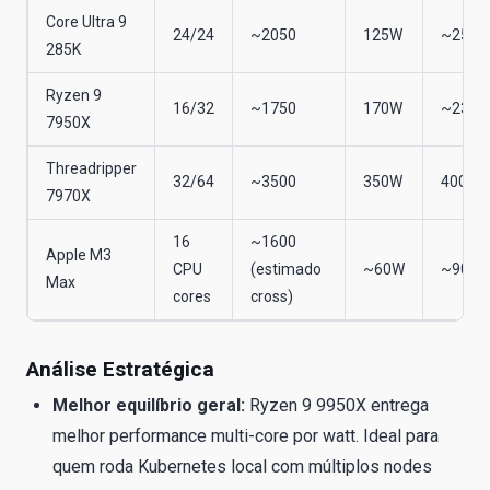
Core Ultra 9
24/24
~2050
125W
~250
285K
Ryzen 9
16/32
~1750
170W
~230
7950X
Threadripper
32/64
~3500
350W
400W
7970X
16
~1600
Apple M3
CPU
(estimado
~60W
~90W
Max
cores
cross)
Análise Estratégica
Melhor equilíbrio geral:
Ryzen 9 9950X entrega
melhor performance multi-core por watt. Ideal para
quem roda Kubernetes local com múltiplos nodes