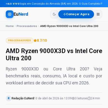
Tecnologia em Conceição do Almeida (BA) em 2026: O Guia Completo Para Pro
AO VIVO
Eu
Nerd
Começar Agora
Home
Processadores
AMD Ryzen 9000X3D vs Intel Core Ultra 200
8.7
/10
PROCESSADORES
AMD Ryzen 9000X3D vs Intel Core
Ultra 200
Ryzen 9000X3D ou Core Ultra 200? Veja
benchmarks reais, consumo, IA local e custo por
workload antes de decidir sua CPU em 2026.
R
Redação EuNerd
10 de abril de 2026
às
13:09
3
leituras
24 min