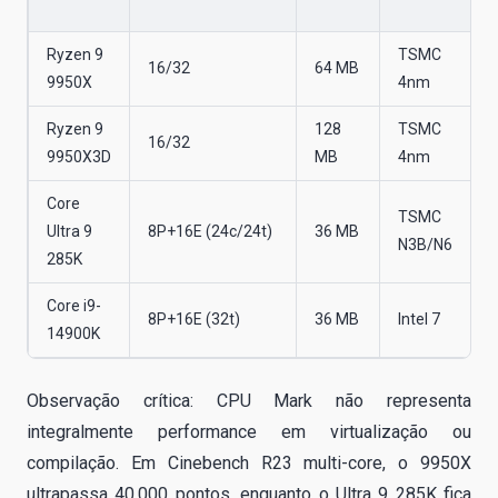
Ryzen 9
TSMC
16/32
64 MB
9950X
4nm
Ryzen 9
128
TSMC
16/32
9950X3D
MB
4nm
Core
TSMC
Ultra 9
8P+16E (24c/24t)
36 MB
N3B/N6
285K
Core i9-
8P+16E (32t)
36 MB
Intel 7
14900K
Observação crítica: CPU Mark não representa
integralmente performance em virtualização ou
compilação. Em Cinebench R23 multi-core, o 9950X
ultrapassa 40.000 pontos, enquanto o Ultra 9 285K fica