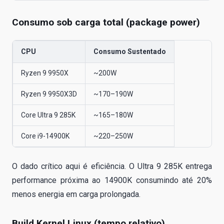
Consumo sob carga total (package power)
CPU
Consumo Sustentado
Ryzen 9 9950X
~200W
Ryzen 9 9950X3D
~170–190W
Core Ultra 9 285K
~165–180W
Core i9-14900K
~220–250W
O dado crítico aqui é eficiência. O Ultra 9 285K entrega
performance próxima ao 14900K consumindo até 20%
menos energia em carga prolongada.
Build Kernel Linux (tempo relativo)