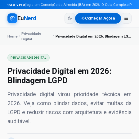
Tecnologia em Conceição do Almeida (BA) em 2026: O Guia Completo Para Pro
AO VIVO
Eu
Nerd
Começar Agora
Privacidade
Home
Privacidade Digital em 2026: Blindagem LGPD
Digital
PRIVACIDADE DIGITAL
Privacidade Digital em 2026:
Blindagem LGPD
Privacidade digital virou prioridade técnica em
2026. Veja como blindar dados, evitar multas da
LGPD e reduzir riscos com arquitetura e evidência
auditável.