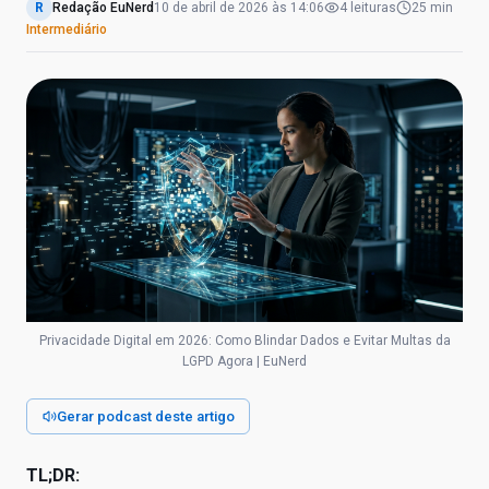
R
Redação EuNerd
10 de abril de 2026
às
14:06
4
leituras
25 min
Intermediário
Privacidade Digital em 2026: Como Blindar Dados e Evitar Multas da
LGPD Agora | EuNerd
Gerar podcast deste artigo
TL;DR: