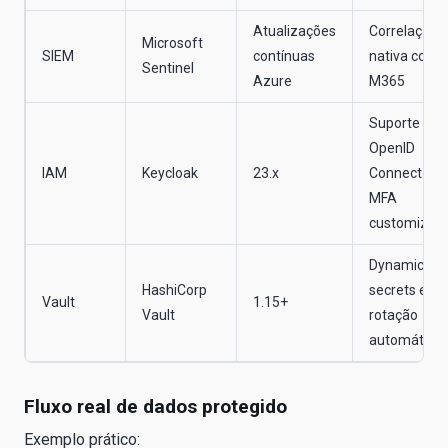
Atualizações
Correlação
Microsoft
SIEM
contínuas
nativa com
Sentinel
Azure
M365
Suporte
OpenID
IAM
Keycloak
23.x
Connect e
MFA
customizad
Dynamic
HashiCorp
secrets e
Vault
1.15+
Vault
rotação
automática
Fluxo real de dados protegido
Exemplo prático: