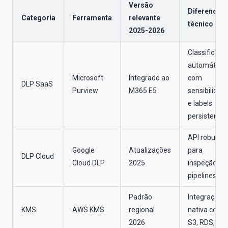
Versão
Diferencial
Categoria
Ferramenta
relevante
técnico
2025-2026
Classificaçã
automática
Microsoft
Integrado ao
com
DLP SaaS
Purview
M365 E5
sensibilidad
e labels
persistentes
API robusta
Google
Atualizações
para
DLP Cloud
Cloud DLP
2025
inspeção e
pipelines
Padrão
Integração
KMS
AWS KMS
regional
nativa com
2026
S3, RDS, EB