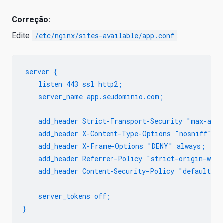
Correção:
Edite
/etc/nginx/sites-available/app.conf
:
server {

    listen 443 ssl http2;

    server_name app.seudominio.com;

    add_header Strict-Transport-Security "max-age=
    add_header X-Content-Type-Options "nosniff" al
    add_header X-Frame-Options "DENY" always;

    add_header Referrer-Policy "strict-origin-when
    add_header Content-Security-Policy "default-s
    server_tokens off;
