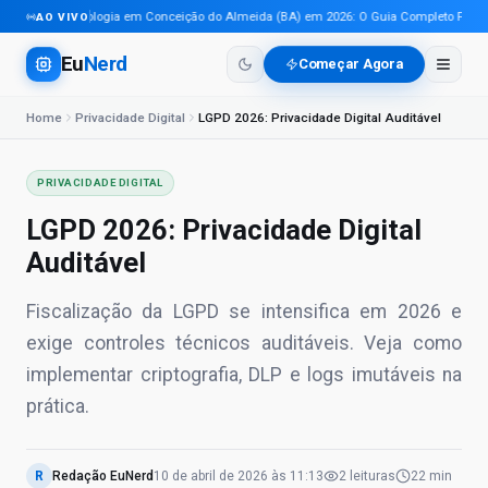
Tecnologia em Conceição do Almeida (BA) em 2026: O Guia Completo Para Pro
AO VIVO
Eu
Nerd
Começar Agora
Home
Privacidade Digital
LGPD 2026: Privacidade Digital Auditável
PRIVACIDADE DIGITAL
LGPD 2026: Privacidade Digital
Auditável
Fiscalização da LGPD se intensifica em 2026 e
exige controles técnicos auditáveis. Veja como
implementar criptografia, DLP e logs imutáveis na
prática.
R
Redação EuNerd
10 de abril de 2026
às
11:13
2
leituras
22 min