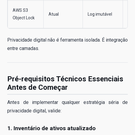
Man
AWS S3
Atual
Log imutável
pós
Object Lock
inc
Privacidade digital não é ferramenta isolada. É integração
entre camadas.
Pré-requisitos Técnicos Essenciais
Antes de Começar
Antes de implementar qualquer estratégia séria de
privacidade digital, valide:
1. Inventário de ativos atualizado