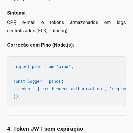
Sintoma:
CPF, e-mail e tokens armazenados em logs
centralizados (ELK, Datadog).
Correção com Pino (Node.js):
import pino from 'pino';

const logger = pino({

  redact: ['req.headers.authorization', 'req.body.
4. Token JWT sem expiração