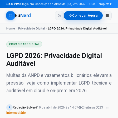
Tecnologia em Conceição do Almeida (BA) em 2026: O Guia Completo Para Pro
AO VIVO
Eu
Nerd
Começar Agora
Home
Privacidade Digital
LGPD 2026: Privacidade Digital Auditável
PRIVACIDADE DIGITAL
LGPD 2026: Privacidade Digital
Auditável
Multas da ANPD e vazamentos bilionários elevam a
pressão: veja como implementar LGPD técnica e
auditável em cloud e on-prem em 2026.
R
Redação EuNerd
10 de abril de 2026
às
14:07
2
leituras
23 min
Intermediário