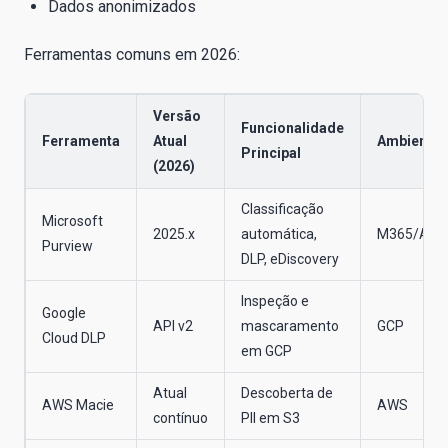
Dados anonimizados
Ferramentas comuns em 2026:
Versão
Funcionalidade
Ferramenta
Atual
Ambiente
Principal
(2026)
Classificação
Microsoft
2025.x
automática,
M365/Azu
Purview
DLP, eDiscovery
Inspeção e
Google
API v2
mascaramento
GCP
Cloud DLP
em GCP
Atual
Descoberta de
AWS Macie
AWS
contínuo
PII em S3