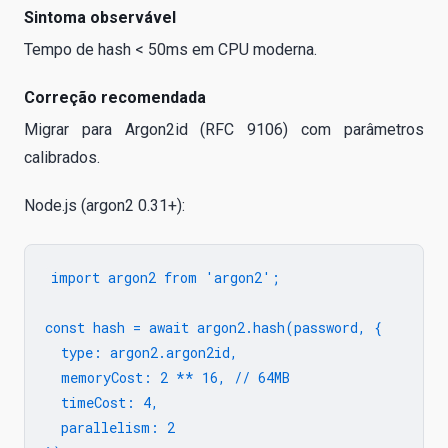
Sintoma observável
Tempo de hash < 50ms em CPU moderna.
Correção recomendada
Migrar para Argon2id (RFC 9106) com parâmetros
calibrados.
Node.js (argon2 0.31+):
import argon2 from 'argon2';

const hash = await argon2.hash(password, {

  type: argon2.argon2id,

  memoryCost: 2 ** 16, // 64MB

  timeCost: 4,

  parallelism: 2
