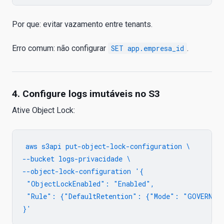
Por que: evitar vazamento entre tenants.
Erro comum: não configurar
SET app.empresa_id
.
4. Configure logs imutáveis no S3
Ative Object Lock:
aws s3api put-object-lock-configuration \

--bucket logs-privacidade \

--object-lock-configuration '{

 "ObjectLockEnabled": "Enabled",

 "Rule": {"DefaultRetention": {"Mode": "GOVERNANC