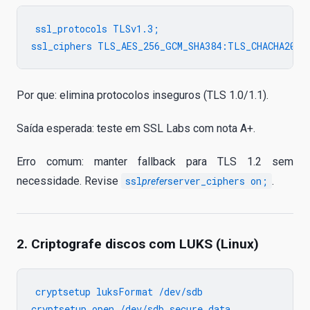
ssl_protocols TLSv1.3;

Por que: elimina protocolos inseguros (TLS 1.0/1.1).
Saída esperada: teste em SSL Labs com nota A+.
Erro comum: manter fallback para TLS 1.2 sem
necessidade. Revise
ssl
server_ciphers on;
.
prefer
2. Criptografe discos com LUKS (Linux)
cryptsetup luksFormat /dev/sdb

cryptsetup open /dev/sdb secure_data
