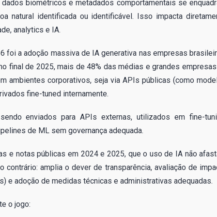
ne, dados biométricos e metadados comportamentais se enquad
atural identificada ou identificável. Isso impacta diretame
e, analytics e IA.
26 foi a adoção massiva de IA generativa nas empresas brasileir
no final de 2025, mais de 48% das médias e grandes empresas
 em ambientes corporativos, seja via APIs públicas (como mode
vados fine-tuned internamente.
endo enviados para APIs externas, utilizados em fine-tuni
pipelines de ML sem governança adequada.
as e notas públicas em 2024 e 2025, que o uso de IA não afast
o contrário: amplia o dever de transparência, avaliação de impa
s) e adoção de medidas técnicas e administrativas adequadas.
e o jogo: