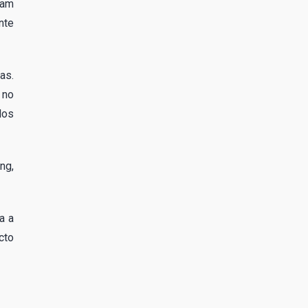
ram
nte
as.
 no
los
ng,
a a
cto