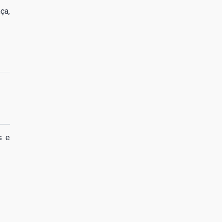
ça,
s e