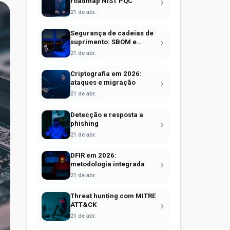
roadmap NIST PQC
21 de abr.
Segurança de cadeias de
suprimento: SBOM e
Sigstore
21 de abr.
Criptografia em 2026:
ataques e migração
21 de abr.
Detecção e resposta a
phishing
21 de abr.
DFIR em 2026:
metodologia integrada
21 de abr.
Threat hunting com MITRE
ATT&CK
21 de abr.