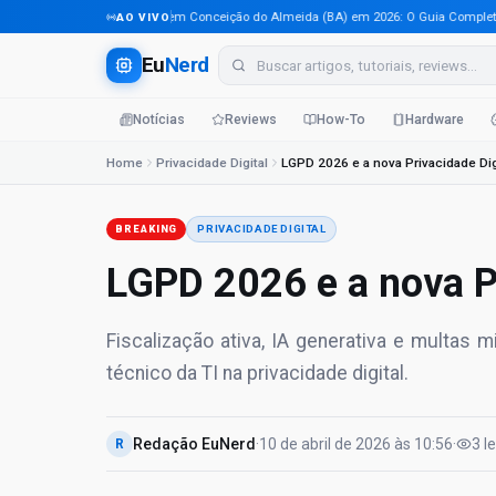
Tecnologia em Conceição do Almeida (BA) em 2026: O Guia Completo Para
AO VIVO
Eu
Nerd
Notícias
Reviews
How-To
Hardware
Home
Privacidade Digital
LGPD 2026 e a nova Privacidade Dig
BREAKING
PRIVACIDADE DIGITAL
LGPD 2026 e a nova Pr
Fiscalização ativa, IA generativa e multas
técnico da TI na privacidade digital.
Redação EuNerd
·
10 de abril de 2026
às
10:56
·
3
l
R