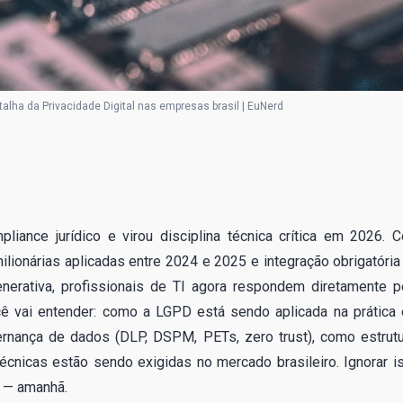
lha da Privacidade Digital nas empresas brasil | EuNerd
liance jurídico e virou disciplina técnica crítica em 2026. 
lionárias aplicadas entre 2024 e 2025 e integração obrigatória
enerativa, profissionais de TI agora respondem diretamente p
cê vai entender: como a LGPD está sendo aplicada na prática
ernança de dados (DLP, DSPM, PETs, zero trust), como estrutu
técnicas estão sendo exigidas no mercado brasileiro. Ignorar i
s — amanhã.