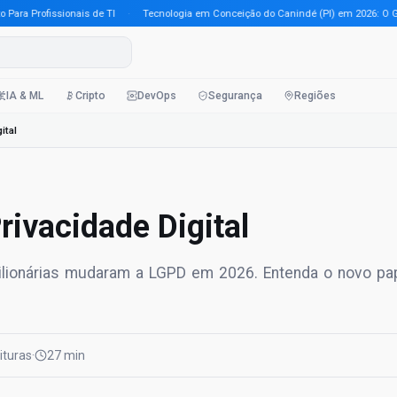
 Profissionais de TI
·
Tecnologia em Conceição do Canindé (PI) em 2026: O Guia C
IA & ML
Cripto
DevOps
Segurança
Regiões
ital
ivacidade Digital
 milionárias mudaram a LGPD em 2026. Entenda o novo pa
eituras
·
27 min