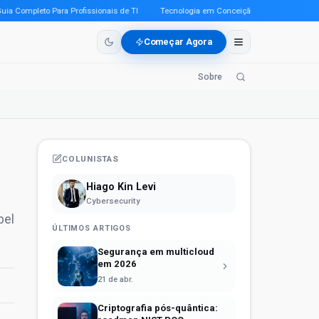
ompleto Para Profissionais de TI
·
Tecnologia em Conceição do Araguaia (PA) em 2
Começar Agora
Sobre
COLUNISTAS
Hiago Kin Levi
Cybersecurity
pel
ÚLTIMOS ARTIGOS
Segurança em multicloud
em 2026
21 de abr.
Criptografia pós-quântica: