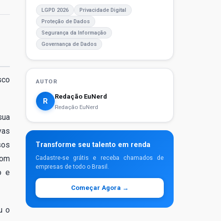
LGPD 2026
Privacidade Digital
Proteção de Dados
Segurança da Informação
Governança de Dados
sco
AUTOR
Redação EuNerd
R
Redação EuNerd
sua
vas
sos
Transforme seu talento em renda
com
Cadastre-se grátis e receba chamados de
empresas de todo o Brasil.
o e
Começar Agora →
u o