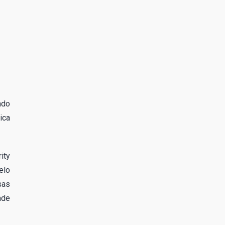
ndo
ica
ity
elo
sas
ade