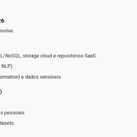
26
nvolve:
L/NoSQL, storage cloud e repositórios SaaS.
 NLP).
nformation) e dados sensíveis.
)
s pessoais.
tasets.