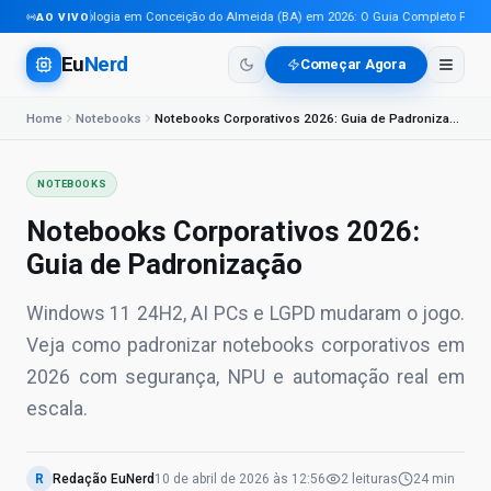
Tecnologia em Conceição do Almeida (BA) em 2026: O Guia Completo Para Pro
AO VIVO
Eu
Nerd
Começar Agora
Home
Notebooks
Notebooks Corporativos 2026: Guia de Padronização
NOTEBOOKS
Notebooks Corporativos 2026:
Guia de Padronização
Windows 11 24H2, AI PCs e LGPD mudaram o jogo.
Veja como padronizar notebooks corporativos em
2026 com segurança, NPU e automação real em
escala.
R
Redação EuNerd
10 de abril de 2026
às
12:56
2
leituras
24 min