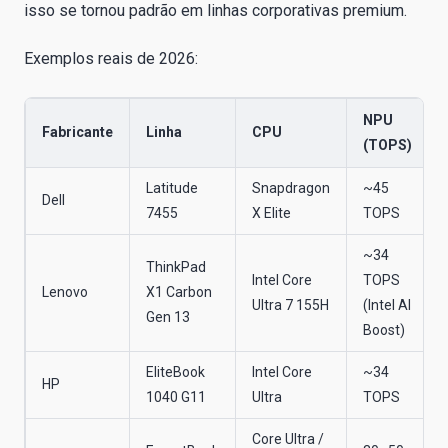
isso se tornou padrão em linhas corporativas premium.
Exemplos reais de 2026:
NPU
Fabricante
Linha
CPU
(TOPS)
Latitude
Snapdragon
~45
Dell
7455
X Elite
TOPS
~34
ThinkPad
Intel Core
TOPS
Lenovo
X1 Carbon
Ultra 7 155H
(Intel AI
Gen 13
Boost)
EliteBook
Intel Core
~34
HP
1040 G11
Ultra
TOPS
Core Ultra /