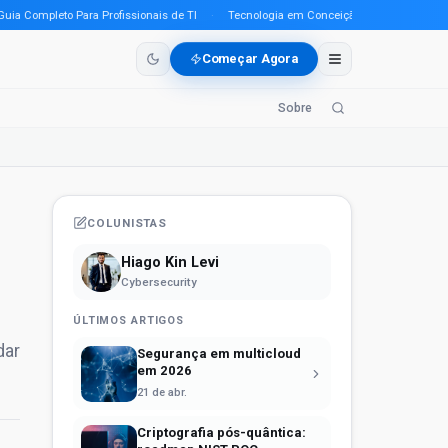
Completo Para Profissionais de TI
·
Tecnologia em Conceição do Araguaia (PA) em 
Começar Agora
Sobre
COLUNISTAS
Hiago Kin Levi
Cybersecurity
ÚLTIMOS ARTIGOS
dar
Segurança em multicloud
em 2026
21 de abr.
Criptografia pós-quântica: