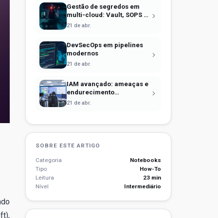
Gestão de segredos em
multi-cloud: Vault, SOPS e
identidade efêmera
21 de abr.
DevSecOps em pipelines
modernos
21 de abr.
IAM avançado: ameaças e
endurecimento
operacional
21 de abr.
SOBRE ESTE ARTIGO
Categoria
Notebooks
Tipo
How-To
Leitura
23 min
Nível
Intermediário
ndo
t),