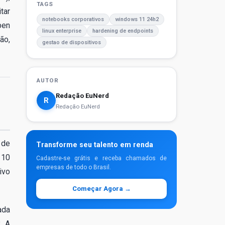
TAGS
tar
notebooks corporativos
windows 11 24h2
pen
linux enterprise
hardening de endpoints
ão,
gestao de dispositivos
AUTOR
Redação EuNerd
R
Redação EuNerd
 de
Transforme seu talento em renda
 10
Cadastre-se grátis e receba chamados de
empresas de todo o Brasil.
ivo
Começar Agora →
ada
. A