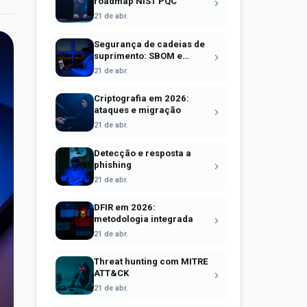
roadmap NIST PQC
21 de abr.
Segurança de cadeias de
suprimento: SBOM e
Sigstore
21 de abr.
Criptografia em 2026:
ataques e migração
21 de abr.
Detecção e resposta a
phishing
21 de abr.
DFIR em 2026:
metodologia integrada
21 de abr.
Threat hunting com MITRE
ATT&CK
21 de abr.