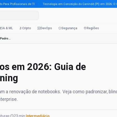
 Profissionais de TI
·
Tecnologia em Conceição do Canindé (PI) em 2026: O Guia 
IA & ML
Cripto
DevOps
Segurança
Regiões
Notebooks Corporativos em 2026: Guia de Padronização e Hardening
os em 2026: Guia de
ning
 a renovação de notebooks. Veja como padronizar, blin
terprise.
eituras
·
23 min
·
Intermediário