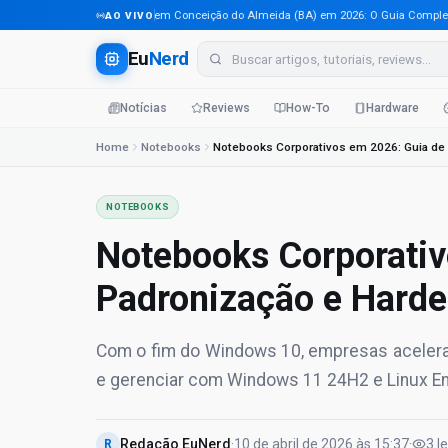
Tecnologia em Conceição do Almeida (BA) em 2026: O Guia Completo Para
AO VIVO
Eu
Nerd
Notícias
Reviews
How-To
Hardware
Home
Notebooks
NOTEBOOKS
Notebooks Corporativ
Padronização e Harde
Com o fim do Windows 10, empresas aceleram
e gerenciar com Windows 11 24H2 e Linux En
Redação EuNerd
·
10 de abril de 2026
às
15:37
·
3
l
R