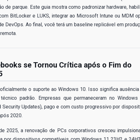
o de parque. Este guia mostra como padronizar hardware, habili
a com BitLocker e LUKS, integrar ao Microsoft Intune ou MDM o
de DevOps. Ao final, você terá um baseline replicável em produç
 remota.
books se Tornou Crítica após o Fim do
5
oficialmente o suporte ao Windows 10. Isso significa ausência
te técnico padrão. Empresas que permaneceram no Windows
Security Updates), pago e com custo progressivo por disposit
após 2020.
l de 2025, a renovação de PCs corporativos cresceu impulsion
a por dispositivos compatíveis com Windows 11 23H2 e 24H2