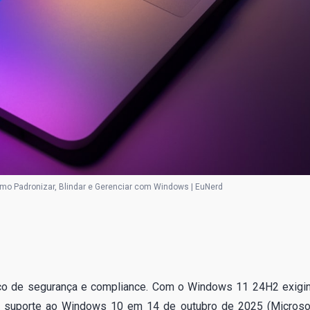
mo Padronizar, Blindar e Gerenciar com Windows | EuNerd
ítico de segurança e compliance. Com o Windows 11 24H2 exigi
suporte ao Windows 10 em 14 de outubro de 2025 (Microsof