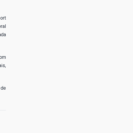
ort
ral
ada
com
is,
 de