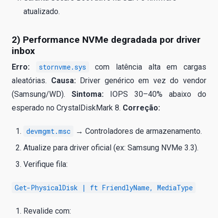
atualizado.
2) Performance NVMe degradada por driver
inbox
Erro:
stornvme.sys
com latência alta em cargas
aleatórias.
Causa:
Driver genérico em vez do vendor
(Samsung/WD).
Sintoma:
IOPS 30–40% abaixo do
esperado no CrystalDiskMark 8.
Correção:
devmgmt.msc
→ Controladores de armazenamento.
Atualize para driver oficial (ex: Samsung NVMe 3.3).
Verifique fila:
Get-PhysicalDisk | ft FriendlyName, MediaType
Revalide com: