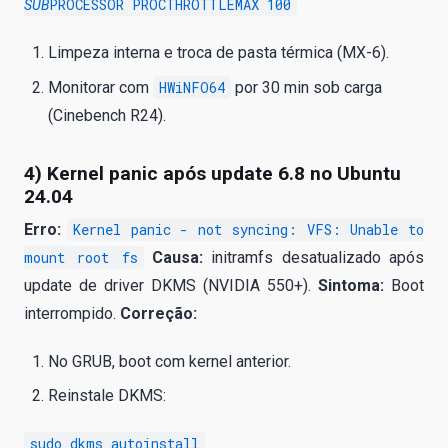
PROCESSOR PROCTHROTTLEMAX 100
SUB
Limpeza interna e troca de pasta térmica (MX-6).
Monitorar com
HWiNFO64
por 30 min sob carga
(Cinebench R24).
4) Kernel panic após update 6.8 no Ubuntu
24.04
Erro:
Kernel panic - not syncing: VFS: Unable to
mount root fs
Causa:
initramfs desatualizado após
update de driver DKMS (NVIDIA 550+).
Sintoma:
Boot
interrompido.
Correção:
No GRUB, boot com kernel anterior.
Reinstale DKMS:
sudo dkms autoinstall