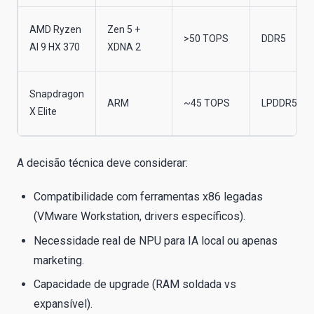
AMD Ryzen
Zen 5 +
>50 TOPS
DDR5
AI 9 HX 370
XDNA 2
Snapdragon
ARM
~45 TOPS
LPDDR5X
X Elite
A decisão técnica deve considerar:
Compatibilidade com ferramentas x86 legadas
(VMware Workstation, drivers específicos).
Necessidade real de NPU para IA local ou apenas
marketing.
Capacidade de upgrade (RAM soldada vs
expansível).