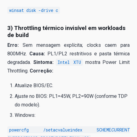
winsat disk -drive c
3) Throttling térmico invisível em workloads
de build
Erro:
Sem mensagem explícita; clocks caem para
800MHz.
Causa:
PL1/PL2 restritivos e pasta térmica
degradada.
Sintoma:
Intel XTU
mostra Power Limit
Throttling.
Correção:
Atualize BIOS/EC.
Ajuste no BIOS: PL1=45W, PL2=90W (conforme TDP
do modelo).
Windows:
powercfg /setacvalueindex SCHEME
CURRENT