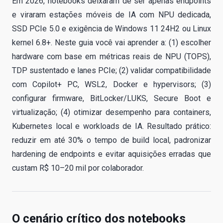
Em 2026, notebooks deixaram de ser apenas endpoints
e viraram estações móveis de IA com NPU dedicada,
SSD PCIe 5.0 e exigência de Windows 11 24H2 ou Linux
kernel 6.8+. Neste guia você vai aprender a: (1) escolher
hardware com base em métricas reais de NPU (TOPS),
TDP sustentado e lanes PCIe; (2) validar compatibilidade
com Copilot+ PC, WSL2, Docker e hypervisors; (3)
configurar firmware, BitLocker/LUKS, Secure Boot e
virtualização; (4) otimizar desempenho para containers,
Kubernetes local e workloads de IA. Resultado prático:
reduzir em até 30% o tempo de build local, padronizar
hardening de endpoints e evitar aquisições erradas que
custam R$ 10–20 mil por colaborador.
O cenário crítico dos notebooks