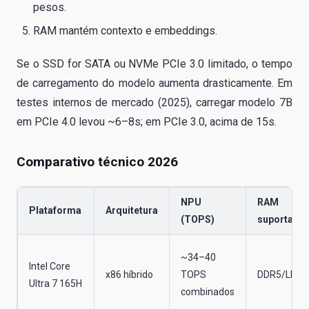
pesos.
RAM mantém contexto e embeddings.
Se o SSD for SATA ou NVMe PCIe 3.0 limitado, o tempo
de carregamento do modelo aumenta drasticamente. Em
testes internos de mercado (2025), carregar modelo 7B
em PCIe 4.0 levou ~6–8s; em PCIe 3.0, acima de 15s.
Comparativo técnico 2026
NPU
RAM
Plataforma
Arquitetura
(TOPS)
suportada
~34–40
Intel Core
x86 híbrido
TOPS
DDR5/LPD
Ultra 7 165H
combinados