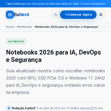
Tecnologia em Conceição do Almeida (BA) em 2026: O Guia Completo Para Prof
AO VIVO
Eu
Nerd
Começar Agora
Home
Notebooks
Notebooks 2026 para IA, DevOps e Segurança
NOTEBOOKS
Notebooks 2026 para IA, DevOps
e Segurança
Guia atualizado mostra como escolher notebooks
2026 com NPU, SSD PCIe 5.0 e Windows 11 24H2
para IA, DevOps e segurança, evitando erros caros
na empresa.
R
Redação EuNerd
10 de abril de 2026
às
13:35
2
leituras
25 min