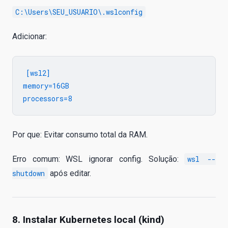
C:\Users\SEU_USUARIO\.wslconfig
Adicionar:
[wsl2]

memory=16GB

Por que: Evitar consumo total da RAM.
Erro comum: WSL ignorar config. Solução:
wsl --
shutdown
após editar.
8. Instalar Kubernetes local (kind)