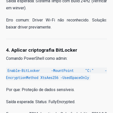
Saída esperada: Sistema limpo com build 24H2 (verificar
em winver).
Erro comum: Driver Wi-Fi não reconhecido. Solução:
baixar driver previamente.
4. Aplicar criptografia BitLocker
Comando PowerShell como admin:
Enable-BitLocker -MountPoint "C:" -
EncryptionMethod XtsAes256 -UsedSpaceOnly
Por que: Proteção de dados sensíveis.
Saída esperada: Status: FullyEncrypted.