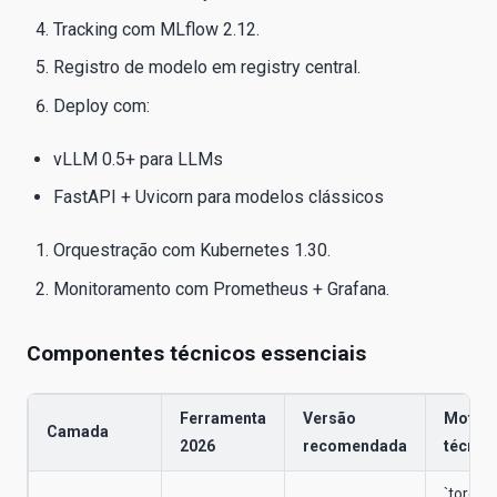
Tracking com MLflow 2.12.
Registro de modelo em registry central.
Deploy com:
vLLM 0.5+ para LLMs
FastAPI + Uvicorn para modelos clássicos
Orquestração com Kubernetes 1.30.
Monitoramento com Prometheus + Grafana.
Componentes técnicos essenciais
Ferramenta
Versão
Motivo
Camada
2026
recomendada
técnic
`torch.