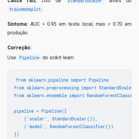
Causa raiz:
Uso de
StandardScaler
antes do
train
split
.
test
Sintoma:
AUC > 0.95 em teste local, mas < 0.70 em
produção.
Correção:
Use
Pipeline
do scikit-learn:
from sklearn.pipeline import Pipeline

from sklearn.preprocessing import StandardScaler

from sklearn.ensemble import RandomForestClassifie
pipeline = Pipeline([

    ('scaler', StandardScaler()),

    ('model', RandomForestClassifier())

])
