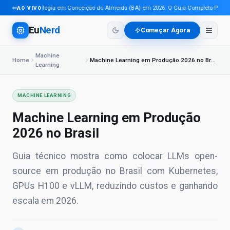
Tecnologia em Conceição do Almeida (BA) em 2026: O Guia Completo Para Pro
AO VIVO
Eu
Nerd
Começar Agora
Machine
Home
Machine Learning em Produção 2026 no Brasil
Learning
MACHINE LEARNING
Machine Learning em Produção
2026 no Brasil
Guia técnico mostra como colocar LLMs open-
source em produção no Brasil com Kubernetes,
GPUs H100 e vLLM, reduzindo custos e ganhando
escala em 2026.