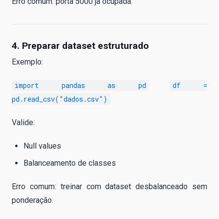
Erro comum: porta 5000 já ocupada.
4. Preparar dataset estruturado
Exemplo:
import pandas as pd
df =
pd.read_csv("dados.csv")
Valide:
Null values
Balanceamento de classes
Erro comum: treinar com dataset desbalanceado sem
ponderação.