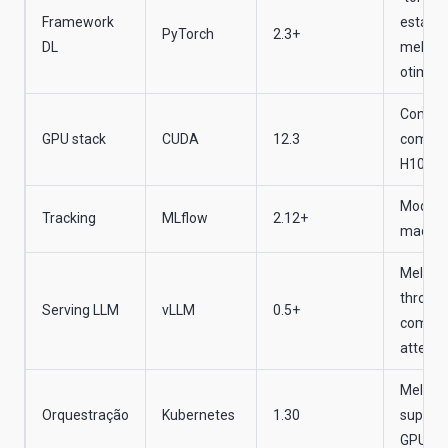
Framework
estável
PyTorch
2.3+
DL
melhor
otimiz
Compat
GPU stack
CUDA
12.3
com
H100/L
Model r
Tracking
MLflow
2.12+
madur
Melhor
throug
Serving LLM
vLLM
0.5+
com pa
attenti
Melhor
Orquestração
Kubernetes
1.30
suporte
GPUs