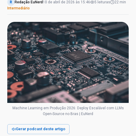
R
Redação EuNerd
10 de abril de 2026
às
15:46
5
leituras
22 min
Intermediário
Machine Learning em Produção 2026: Deploy Escalável com LLMs
Open-Source no Bras | EuNerd
Gerar podcast deste artigo