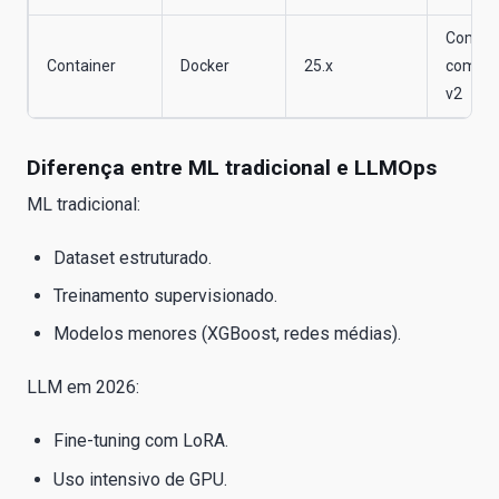
Compat
Container
Docker
25.x
com cg
v2
Diferença entre ML tradicional e LLMOps
ML tradicional:
Dataset estruturado.
Treinamento supervisionado.
Modelos menores (XGBoost, redes médias).
LLM em 2026:
Fine-tuning com LoRA.
Uso intensivo de GPU.