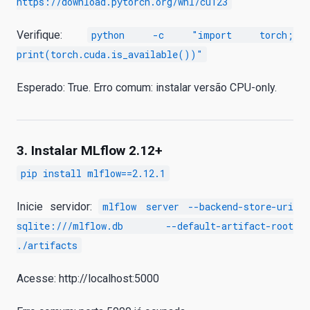
https://download.pytorch.org/whl/cu123
Verifique:
python -c "import torch;
print(torch.cuda.is_available())"
Esperado: True. Erro comum: instalar versão CPU-only.
3. Instalar MLflow 2.12+
pip install mlflow==2.12.1
Inicie servidor:
mlflow server --backend-store-uri
sqlite:///mlflow.db --default-artifact-root
./artifacts
Acesse: http://localhost:5000