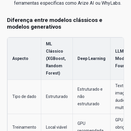
ferramentas específicas como Arize AI ou WhyLabs.
Diferença entre modelos clássicos e
modelos generativos
ML
Clássico
LLMs /
Aspecto
(XGBoost,
Deep Learning
Modelo
Random
Foundat
Forest)
Texto,
Estruturado e
imagem
Tipo de dado
Estruturado
não
áudio
estruturado
multimo
GPU
GPU
Treinamento
Local viável
obrigató
recomendada