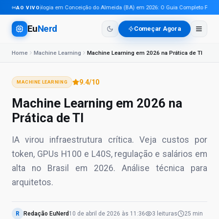
Tecnologia em Conceição do Almeida (BA) em 2026: O Guia Completo Para Pro
AO VIVO
Eu
Nerd
Começar Agora
Home
Machine Learning
Machine Learning em 2026 na Prática de TI
9.4
/10
MACHINE LEARNING
Machine Learning em 2026 na
Prática de TI
IA virou infraestrutura crítica. Veja custos por
token, GPUs H100 e L40S, regulação e salários em
alta no Brasil em 2026. Análise técnica para
arquitetos.
R
Redação EuNerd
10 de abril de 2026
às
11:36
3
leituras
25 min