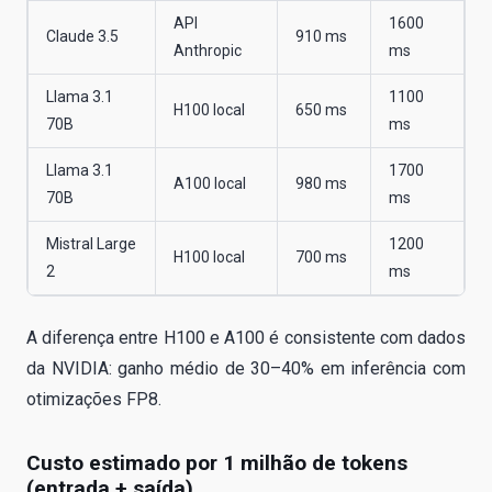
API
1600
Claude 3.5
910 ms
Anthropic
ms
Llama 3.1
1100
H100 local
650 ms
70B
ms
Llama 3.1
1700
A100 local
980 ms
70B
ms
Mistral Large
1200
H100 local
700 ms
2
ms
A diferença entre H100 e A100 é consistente com dados
da NVIDIA: ganho médio de 30–40% em inferência com
otimizações FP8.
Custo estimado por 1 milhão de tokens
(entrada + saída)