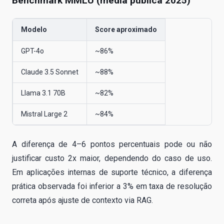
Benchmark MMLU (média pública 2025)
Modelo
Score aproximado
GPT-4o
~86%
Claude 3.5 Sonnet
~88%
Llama 3.1 70B
~82%
Mistral Large 2
~84%
A diferença de 4–6 pontos percentuais pode ou não
justificar custo 2x maior, dependendo do caso de uso.
Em aplicações internas de suporte técnico, a diferença
prática observada foi inferior a 3% em taxa de resolução
correta após ajuste de contexto via RAG.