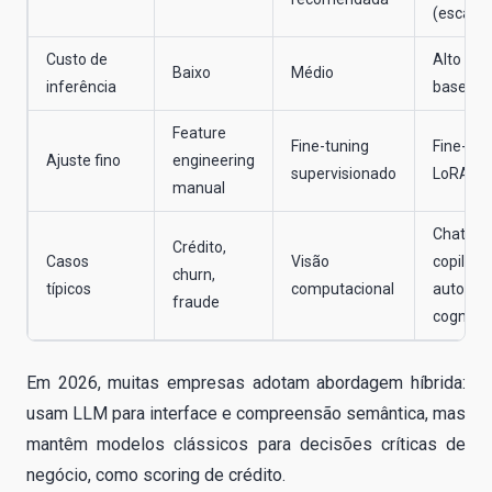
(escala)
Custo de
Alto (to
Baixo
Médio
inferência
based)
Feature
Fine-tuning
Fine-tun
Ajuste fino
engineering
supervisionado
LoRA, R
manual
Chatbot
Crédito,
Casos
Visão
copilots,
churn,
típicos
computacional
automa
fraude
cognitiv
Em 2026, muitas empresas adotam abordagem híbrida:
usam LLM para interface e compreensão semântica, mas
mantêm modelos clássicos para decisões críticas de
negócio, como scoring de crédito.