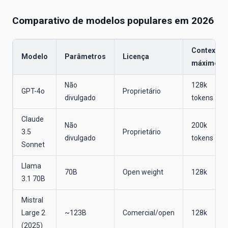
Comparativo de modelos populares em 2026
Contexto
Modelo
Parâmetros
Licença
máximo
Não
128k
GPT-4o
Proprietário
divulgado
tokens
Claude
Não
200k
3.5
Proprietário
divulgado
tokens
Sonnet
Llama
70B
Open weight
128k
3.1 70B
Mistral
Large 2
~123B
Comercial/open
128k
(2025)