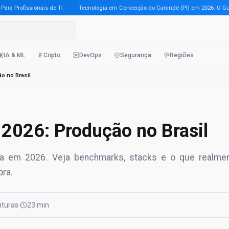
Profissionais de TI
·
Tecnologia em Conceição do Canindé (PI) em 2026: O Guia Co
IA & ML
Cripto
DevOps
Segurança
Regiões
o no Brasil
2026: Produção no Brasil
tica em 2026. Veja benchmarks, stacks e o que realme
ra.
eituras
·
23 min