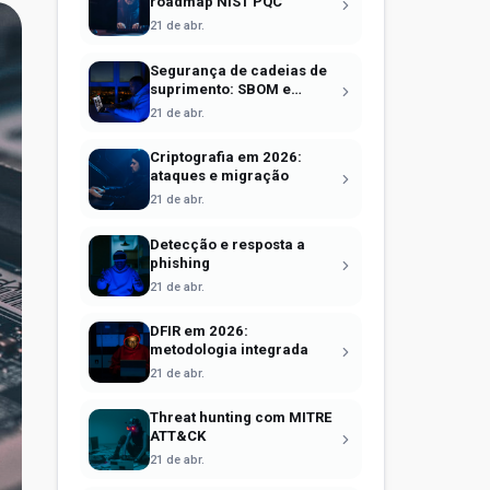
roadmap NIST PQC
21 de abr.
Segurança de cadeias de
suprimento: SBOM e
Sigstore
21 de abr.
Criptografia em 2026:
ataques e migração
21 de abr.
Detecção e resposta a
phishing
21 de abr.
DFIR em 2026:
metodologia integrada
21 de abr.
Threat hunting com MITRE
ATT&CK
21 de abr.