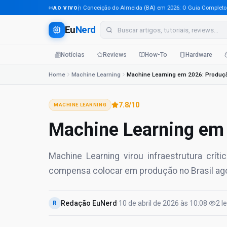
Tecnologia em Conceição do Almeida (BA) em 2026: O Guia Completo Para 
AO VIVO
Eu
Nerd
Notícias
Reviews
How-To
Hardware
Home
Machine Learning
Machine Learning em 2026: Produçã
7.8
/10
MACHINE LEARNING
Machine Learning em 
Machine Learning virou infraestrutura crí
compensa colocar em produção no Brasil ago
Redação EuNerd
·
10 de abril de 2026
às
10:08
·
2
l
R