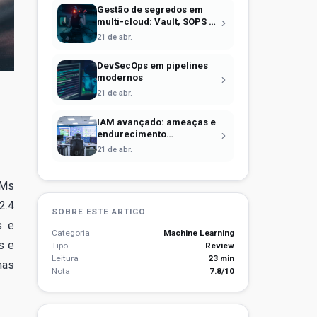
Gestão de segredos em
multi-cloud: Vault, SOPS e
identidade efêmera
21 de abr.
DevSecOps em pipelines
modernos
21 de abr.
IAM avançado: ameaças e
endurecimento
operacional
21 de abr.
LMs
2.4
SOBRE ESTE ARTIGO
s e
Categoria
Machine Learning
s e
Tipo
Review
Leitura
23 min
mas
Nota
7.8/10