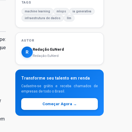
TAGS
machine learning
mlops
ia generativa
infraestrutura de dados
llm
pe:
AUTOR
que
Redação EuNerd
R
Redação EuNerd
Transforme seu talento em renda
Cadastre-se grátis e receba chamados de
empresas de todo o Brasil.
r
Começar Agora →
 em