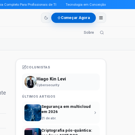
mpleto Para Profissionais de TI
·
Tecnologia em Conceição do Araguaia (PA) em 20
Começar Agora
Sobre
COLUNISTAS
Hiago Kin Levi
Cybersecurity
nte
ÚLTIMOS ARTIGOS
Segurança em multicloud
em 2026
21 de abr.
Criptografia pós-quântica: