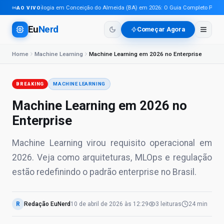
Tecnologia em Conceição do Almeida (BA) em 2026: O Guia Completo Para Pro
AO VIVO
Eu
Nerd
Começar Agora
Home
Machine Learning
Machine Learning em 2026 no Enterprise
BREAKING
MACHINE LEARNING
Machine Learning em 2026 no
Enterprise
Machine Learning virou requisito operacional em
2026. Veja como arquiteturas, MLOps e regulação
estão redefinindo o padrão enterprise no Brasil.
R
Redação EuNerd
10 de abril de 2026
às
12:29
3
leituras
24 min