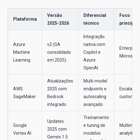
Versão
Diferencial
Foco
Plataforma
2025-2026
técnico
principal
Integração
Azure
v2 (GA
nativa com
Enterprise
Machine
consolidado
Copilot e
Microsoft
Learning
em 2025)
Azure
OpenAI
Atualizações
Multi-model
AWS
2025 com
endpoints e
Escala e
SageMaker
Bedrock
autoscaling
customiz
integrado
avançado
Treinamento
Updates
Google
e tuning de
Multimoda
2025 com
Vertex AI
modelos
analytics
Gemini 1.5