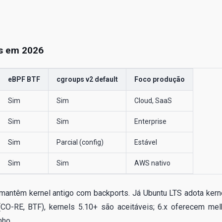
es em 2026
eBPF BTF
cgroups v2 default
Foco produção
Sim
Sim
Cloud, SaaS
Sim
Sim
Enterprise
Sim
Parcial (config)
Estável
Sim
Sim
AWS nativo
 mantêm kernel antigo com backports. Já Ubuntu LTS adota kern
-RE, BTF), kernels 5.10+ são aceitáveis; 6.x oferecem mel
nho.