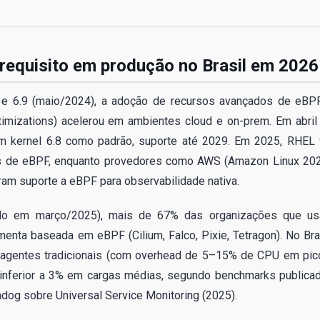
 requisito em produção no Brasil em 2026
 e 6.9 (maio/2024), a adoção de recursos avançados de eBP
imizations) acelerou em ambientes cloud e on-prem. Em abril
om kernel 6.8 como padrão, suporte até 2029. Em 2025, RHEL 
os de eBPF, enquanto provedores como AWS (Amazon Linux 202
am suporte a eBPF para observabilidade nativa.
do em março/2025), mais de 67% das organizações que u
enta baseada em eBPF (Cilium, Falco, Pixie, Tetragon). No Bras
e agentes tradicionais (com overhead de 5–15% de CPU em pic
nferior a 3% em cargas médias, segundo benchmarks publica
tadog sobre Universal Service Monitoring (2025).