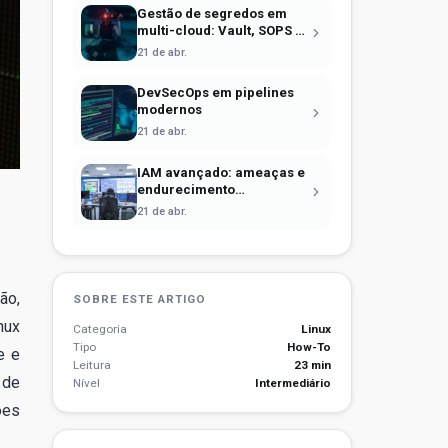
Gestão de segredos em
multi-cloud: Vault, SOPS e
identidade efêmera
21 de abr.
DevSecOps em pipelines
modernos
21 de abr.
IAM avançado: ameaças e
endurecimento
operacional
21 de abr.
ão,
SOBRE ESTE ARTIGO
nux
Categoria
Linux
Tipo
How-To
e e
Leitura
23 min
 de
Nível
Intermediário
ões