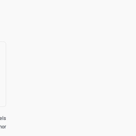
els
hor