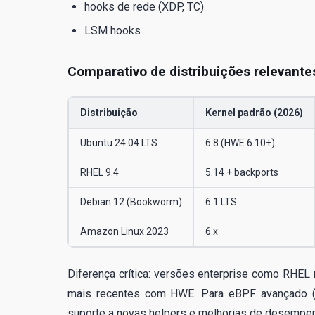
hooks de rede (XDP, TC)
LSM hooks
Comparativo de distribuições relevant
Distribuição
Kernel padrão (2026)
Ubuntu 24.04 LTS
6.8 (HWE 6.10+)
RHEL 9.4
5.14 + backports
Debian 12 (Bookworm)
6.1 LTS
Amazon Linux 2023
6.x
Diferença crítica: versões enterprise como RHEL
mais recentes com HWE. Para eBPF avançado (CO
suporte a novas helpers e melhorias de desempe