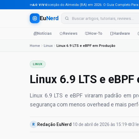
Tecnologia em Conceição do Almeida (BA) em 2026: O Guia Completo Para Profi
AO VIVO
Eu
Nerd
Notícias
Reviews
How-To
Hardware
Home
Linux
Linux 6.9 LTS e eBPF em Produção
LINUX
Linux 6.9 LTS e eBPF
Linux 6.9 LTS e eBPF viraram padrão em p
segurança com menos overhead e mais per
Redação EuNerd
·
10 de abril de 2026
às
15:19
·
3
l
R