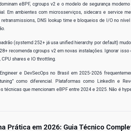
ão dominam eBPF, cgroups v2 e o modelo de segurança moderno
icial. Em ambientes com microsserviços, sidecars e service me
 retransmissions, DNS lookup time e bloqueios de I/O no nível
ão.
drão (systemd 252+ já usa unified hierarchy por default) mudo
.28+ recomenda cgroups v2 em novas instalações. Ignorar isso
CPU shares e IO throttling.
m Engineer e DevSecOps no Brasil em 2025-2026 frequenteme
 tuning” como diferencial. Plataformas como LinkedIn e Rev
es técnicas que mencionam eBPF entre 2024 e 2025. Não é hyp
na Prática em 2026: Guia Técnico Comple