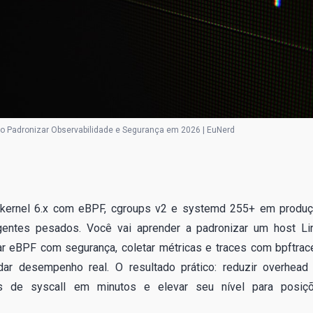
o Padronizar Observabilidade e Segurança em 2026 | EuNerd
r kernel 6.x com eBPF, cgroups v2 e systemd 255+ em produç
gentes pesados. Você vai aprender a padronizar um host Li
ar eBPF com segurança, coletar métricas e traces com bpftrac
idar desempenho real. O resultado prático: reduzir overhead
s de syscall em minutos e elevar seu nível para posiç