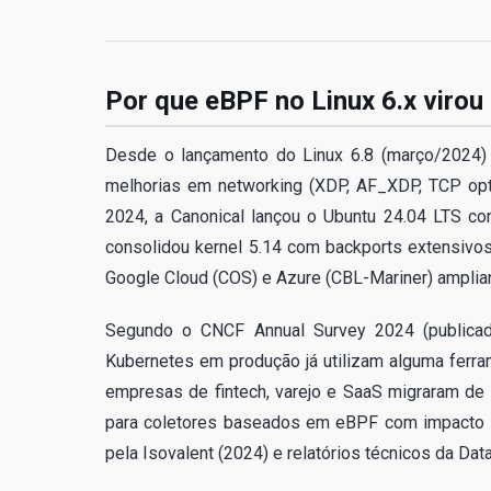
Por que eBPF no Linux 6.x virou
Desde o lançamento do Linux 6.8 (março/2024)
melhorias em networking (XDP, AF_XDP, TCP opt
2024, a Canonical lançou o Ubuntu 24.04 LTS c
consolidou kernel 5.14 com backports extensiv
Google Cloud (COS) e Azure (CBL-Mariner) ampliar
Segundo o CNCF Annual Survey 2024 (publica
Kubernetes em produção já utilizam alguma ferram
empresas de fintech, varejo e SaaS migraram d
para coletores baseados em eBPF com impacto i
pela Isovalent (2024) e relatórios técnicos da Da