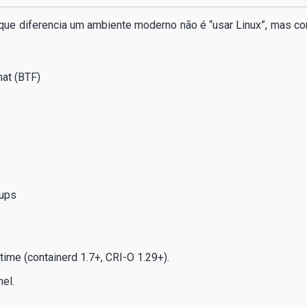
 que diferencia um ambiente moderno não é “usar Linux”, mas c
at (BTF)
oups
time (containerd 1.7+, CRI-O 1.29+).
nel.