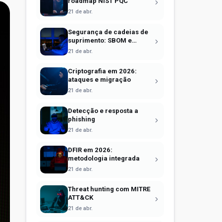
roadmap NIST PQC
21 de abr.
Segurança de cadeias de
suprimento: SBOM e
Sigstore
21 de abr.
Criptografia em 2026:
ataques e migração
21 de abr.
Detecção e resposta a
phishing
21 de abr.
DFIR em 2026:
metodologia integrada
21 de abr.
Threat hunting com MITRE
ATT&CK
21 de abr.