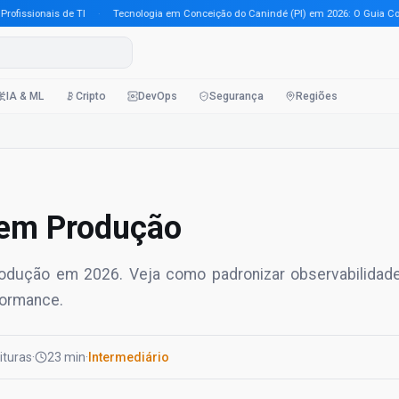
ssionais de TI
·
Tecnologia em Conceição do Canindé (PI) em 2026: O Guia Complet
IA & ML
Cripto
DevOps
Segurança
Regiões
 em Produção
rodução em 2026. Veja como padronizar observabilidad
formance.
eituras
·
23 min
·
Intermediário