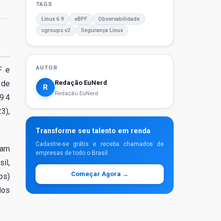
TAGS
Linux 6.9
eBPF
Observabilidade
cgroups v2
Segurança Linux
AUTOR
F e
Redação EuNerd
 de
R
Redação EuNerd
9.4
3),
Transforme seu talento em renda
Cadastre-se grátis e receba chamados de
sam
empresas de todo o Brasil.
il,
Começar Agora →
os)
dos