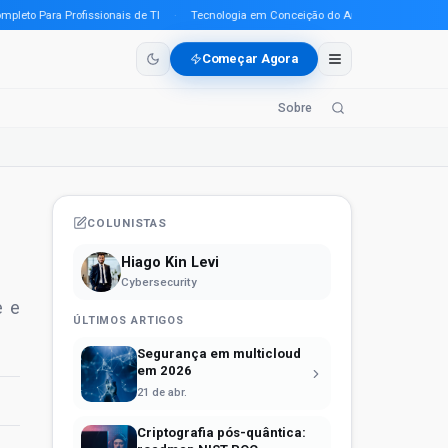
o Para Profissionais de TI
·
Tecnologia em Conceição do Araguaia (PA) em 2026: O
Começar Agora
Sobre
COLUNISTAS
Hiago Kin Levi
Cybersecurity
e e
ÚLTIMOS ARTIGOS
Segurança em multicloud
em 2026
21 de abr.
Criptografia pós-quântica: