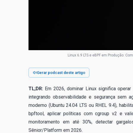
Linux 6.9 LTS e eBPF em Produção: Com
Gerar podcast deste artigo
TL;DR:
Em 2026, dominar Linux significa opera
integrando observabilidade e segurança sem a
moderno (Ubuntu 24.04 LTS ou RHEL 9.4), habilit
bpftool, aplicar políticas com cgroup v2 e val
monitoramento em até 30%, detectar gargalo
Sênior/Platform em 2026.