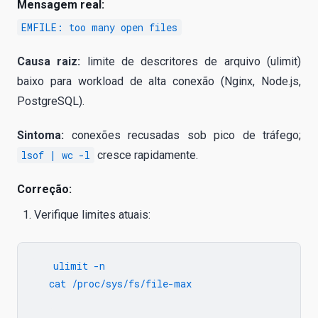
Mensagem real:
EMFILE: too many open files
Causa raiz:
limite de descritores de arquivo (ulimit)
baixo para workload de alta conexão (Nginx, Node.js,
PostgreSQL).
Sintoma:
conexões recusadas sob pico de tráfego;
lsof | wc -l
cresce rapidamente.
Correção:
Verifique limites atuais:
   ulimit -n

   cat /proc/sys/fs/file-max
