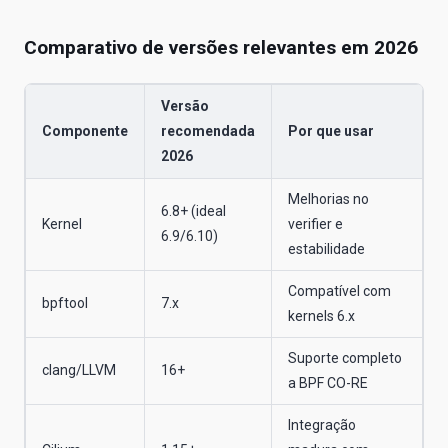
Comparativo de versões relevantes em 2026
Versão
Componente
recomendada
Por que usar
2026
Melhorias no
6.8+ (ideal
Kernel
verifier e
6.9/6.10)
estabilidade
Compatível com
bpftool
7.x
kernels 6.x
Suporte completo
clang/LLVM
16+
a BPF CO-RE
Integração