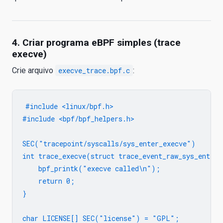
4. Criar programa eBPF simples (trace
execve)
Crie arquivo
execve_trace.bpf.c
:
#include <linux/bpf.h>

#include <bpf/bpf_helpers.h>

SEC("tracepoint/syscalls/sys_enter_execve")

int trace_execve(struct trace_event_raw_sys_enter 
    bpf_printk("execve called\n");

    return 0;

}
