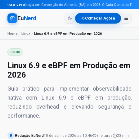
Tecnologia em Conceição do Almeida (BA) em 2026: O Guia Completo Para Pro
AO VIVO
Eu
Nerd
Começar Agora
Home
Linux
Linux 6.9 e eBPF em Produção em 2026
LINUX
Linux 6.9 e eBPF em Produção em
2026
Guia prático para implementar observabilidade
nativa com Linux 6.9 e eBPF em produção,
reduzindo overhead e elevando segurança e
performance.
R
Redação EuNerd
10 de abril de 2026
às
10:46
3
leituras
23 min