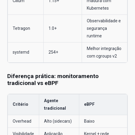
Cilium
1.15+
madura com
Kubernetes
Observabilidade e
Tetragon
1.0+
segurança
runtime
Melhor integração
systemd
254+
com cgroups v2
Diferença prática: monitoramento
tradicional vs eBPF
Agente
Critério
eBPF
tradicional
Overhead
Alto (sidecars)
Baixo
Visibilidade
Aplicação
Kernel + rede