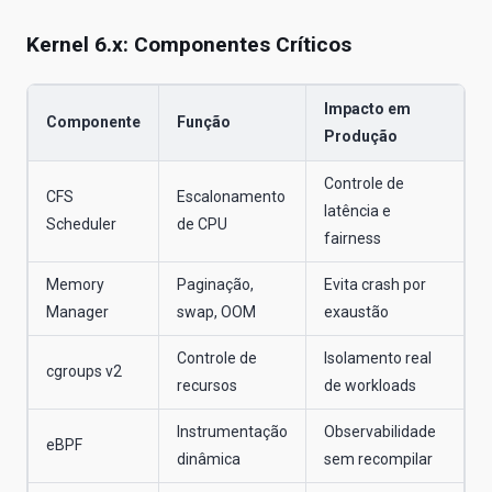
Kernel 6.x: Componentes Críticos
Impacto em
Componente
Função
Produção
Controle de
CFS
Escalonamento
latência e
Scheduler
de CPU
fairness
Memory
Paginação,
Evita crash por
Manager
swap, OOM
exaustão
Controle de
Isolamento real
cgroups v2
recursos
de workloads
Instrumentação
Observabilidade
eBPF
dinâmica
sem recompilar