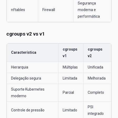
Segurança
nftables
Firewall
moderna e
performática
cgroups v2 vs v1
cgroups
cgroups
Característica
v1
v2
Hierarquia
Múltiplas
Unificada
Delegação segura
Limitada
Melhorada
Suporte Kubernetes
Parcial
Completo
moderno
PSI
Controle de pressão
Limitado
integrado