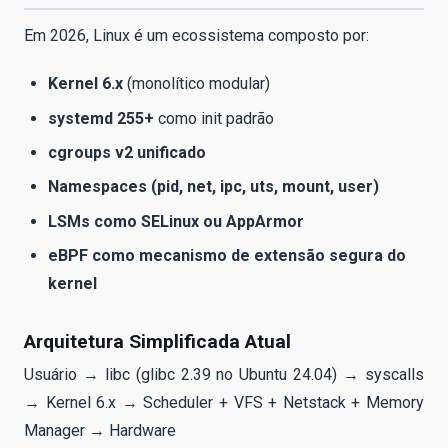
Em 2026, Linux é um ecossistema composto por:
Kernel 6.x
(monolítico modular)
systemd 255+
como init padrão
cgroups v2 unificado
Namespaces (pid, net, ipc, uts, mount, user)
LSMs como SELinux ou AppArmor
eBPF como mecanismo de extensão segura do
kernel
Arquitetura Simplificada Atual
Usuário → libc (glibc 2.39 no Ubuntu 24.04) → syscalls
→ Kernel 6.x → Scheduler + VFS + Netstack + Memory
Manager → Hardware