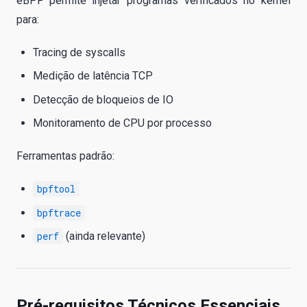
eBPF permite injetar programas verificados no kernel
para:
Tracing de syscalls
Medição de latência TCP
Detecção de bloqueios de IO
Monitoramento de CPU por processo
Ferramentas padrão:
bpftool
bpftrace
perf
(ainda relevante)
Pré-requisitos Técnicos Essenciais