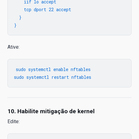
    iif lo accept

    tcp dport 22 accept

  }

Ative:
sudo systemctl enable nftables

10. Habilite mitigação de kernel
Edite: