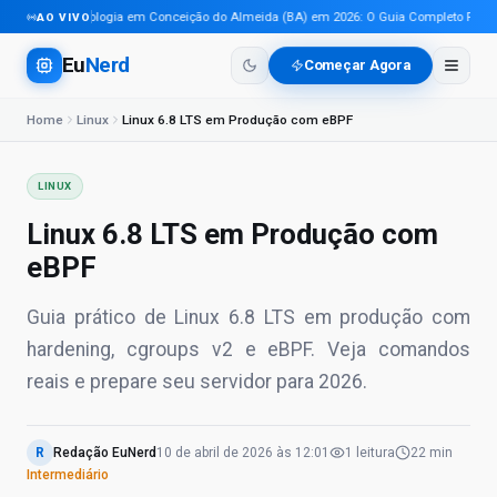
Tecnologia em Conceição do Almeida (BA) em 2026: O Guia Completo Para Pr
AO VIVO
Eu
Nerd
Começar Agora
Home
Linux
Linux 6.8 LTS em Produção com eBPF
LINUX
Linux 6.8 LTS em Produção com
eBPF
Guia prático de Linux 6.8 LTS em produção com
hardening, cgroups v2 e eBPF. Veja comandos
reais e prepare seu servidor para 2026.
R
Redação EuNerd
10 de abril de 2026
às
12:01
1
leitura
22 min
Intermediário