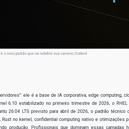
4: o novo padrão que vai redefinir sua carreira | EuNerd
vidores”: ele é a base de IA corporativa, edge computing, cl
rnel 6.10 estabilizado no primeiro trimestre de 2026, o RHEL
tu 26.04 LTS previsto para abril de 2026, o padrão técnico 
st no kernel, confidential computing nativo e otimizações p
ndo produção. Profissionais que dominam essas camadas h