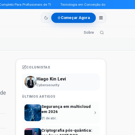
eto Para Profissionais de TI
·
Tecnologia em Conceição do Araguaia (PA) em 2026:
Começar Agora
Sobre
COLUNISTAS
Hiago Kin Levi
Cybersecurity
 de
ÚLTIMOS ARTIGOS
Segurança em multicloud
em 2026
21 de abr.
Criptografia pós-quântica: