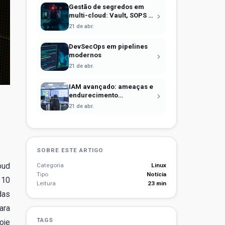
Gestão de segredos em
multi-cloud: Vault, SOPS e
identidade efêmera
21 de abr.
DevSecOps em pipelines
modernos
21 de abr.
IAM avançado: ameaças e
endurecimento
operacional
21 de abr.
SOBRE ESTE ARTIGO
oud
Categoria
Linux
Tipo
Notícia
 10
Leitura
23 min
das
ara
TAGS
oje