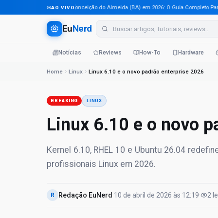
Tecnologia em Conceição do Almeida (BA) em 2026: O Guia Completo Para Pro
AO VIVO
Eu
Nerd
Notícias
Reviews
How-To
Hardware
Home
Linux
Linux 6.10 e o novo padrão enterprise 2026
BREAKING
LINUX
Linux 6.10 e o novo p
Kernel 6.10, RHEL 10 e Ubuntu 26.04 redefin
profissionais Linux em 2026.
Redação EuNerd
·
10 de abril de 2026
às
12:19
·
2
l
R