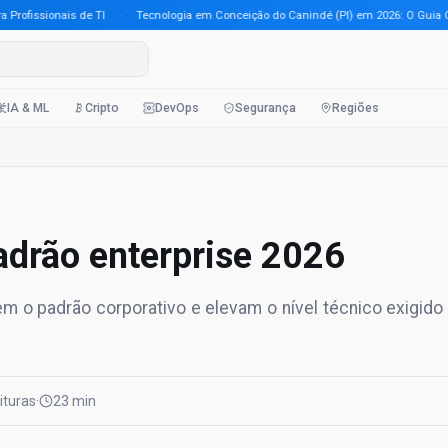
fissionais de TI
·
Tecnologia em Conceição do Canindé (PI) em 2026: O Guia Compl
IA & ML
Cripto
DevOps
Segurança
Regiões
adrão enterprise 2026
em o padrão corporativo e elevam o nível técnico exigido
eituras
·
23 min