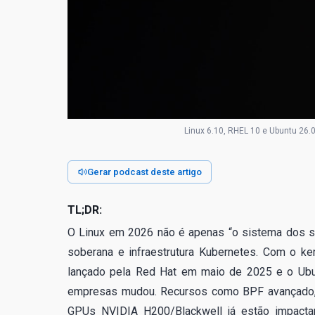
Linux 6.10, RHEL 10 e Ubuntu 26.0
Gerar podcast deste artigo
TL;DR:
O Linux em 2026 não é apenas “o sistema dos ser
soberana e infraestrutura Kubernetes. Com o ke
lançado pela Red Hat em maio de 2025 e o Ubun
empresas mudou. Recursos como BPF avançado, Ru
GPUs NVIDIA H200/Blackwell já estão impacta