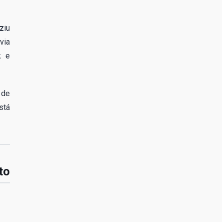
ziu
via
k e
 de
stá
to