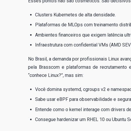
Esses pontos não são cosméticos. São decisivos
Clusters Kubernetes de alta densidade.
Plataformas de MLOps com treinamento distri
Ambientes financeiros que exigem latência ultr
Infraestrutura com confidential VMs (AMD SEV-
No Brasil, a demanda por profissionais Linux av
pela Brasscom e plataformas de recrutamento 
“conhece Linux?”, mas sim:
Você domina systemd, cgroups v2 e namespac
Sabe usar eBPF para observabilidade e segur
Entende como o kernel interage com drivers d
Consegue hardenizar um RHEL 10 ou Ubuntu 