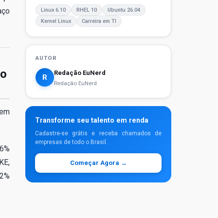
aço
Linux 6.10
RHEL 10
Ubuntu 26.04
Kernel Linux
Carreira em TI
AUTOR
 o
Redação EuNerd
R
Redação EuNerd
 em
Transforme seu talento em renda
Cadastre-se grátis e receba chamados de
empresas de todo o Brasil.
96%
KE,
Começar Agora →
72%