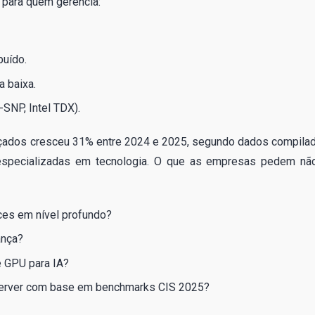
 para quem gerencia:
buído.
a baixa.
SNP, Intel TDX).
ançados cresceu 31% entre 2024 e 2025, segundo dados compila
especializadas em tecnologia. O que as empresas pedem nã
es em nível profundo?
ança?
e GPU para IA?
Server com base em benchmarks CIS 2025?