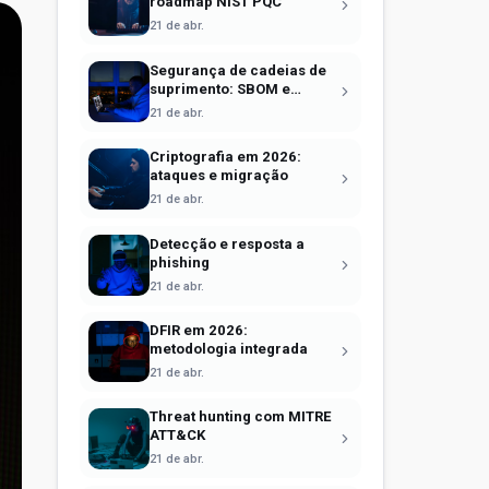
roadmap NIST PQC
21 de abr.
Segurança de cadeias de
suprimento: SBOM e
Sigstore
21 de abr.
Criptografia em 2026:
ataques e migração
21 de abr.
Detecção e resposta a
phishing
21 de abr.
DFIR em 2026:
metodologia integrada
21 de abr.
Threat hunting com MITRE
ATT&CK
21 de abr.