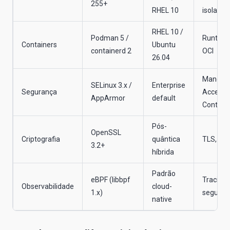
255+
RHEL 10
isolame
RHEL 10 /
Podman 5 /
Runtime
Containers
Ubuntu
containerd 2
OCI
26.04
Mandato
SELinux 3.x /
Enterprise
Segurança
Access
AppArmor
default
Control
Pós-
OpenSSL
Criptografia
quântica
TLS, PKI
3.2+
híbrida
Padrão
eBPF (libbpf
Tracing 
Observabilidade
cloud-
1.x)
seguran
native