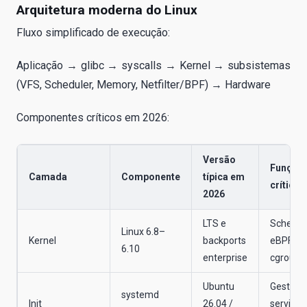
Arquitetura moderna do Linux
Fluxo simplificado de execução:
Aplicação → glibc → syscalls → Kernel → subsistemas
(VFS, Scheduler, Memory, Netfilter/BPF) → Hardware
Componentes críticos em 2026:
Versão
Função
Camada
Componente
típica em
crítica
2026
LTS e
Schedule
Linux 6.8–
Kernel
backports
eBPF,
6.10
enterprise
cgroups
Ubuntu
Gestão 
systemd
Init
26.04 /
serviços