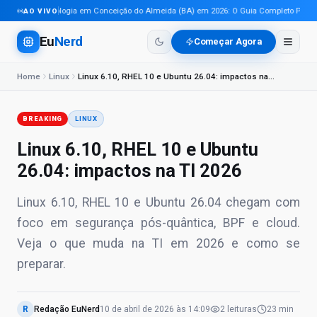
Tecnologia em Conceição do Almeida (BA) em 2026: O Guia Completo Para Pro
AO VIVO
Eu
Nerd
Começar Agora
Home
Linux
Linux 6.10, RHEL 10 e Ubuntu 26.04: impactos na TI 2026
BREAKING
LINUX
Linux 6.10, RHEL 10 e Ubuntu
26.04: impactos na TI 2026
Linux 6.10, RHEL 10 e Ubuntu 26.04 chegam com
foco em segurança pós-quântica, BPF e cloud.
Veja o que muda na TI em 2026 e como se
preparar.
R
Redação EuNerd
10 de abril de 2026
às
14:09
2
leituras
23 min