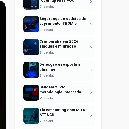
roadmap NIST PQC
21 de abr.
Segurança de cadeias de
suprimento: SBOM e
Sigstore
21 de abr.
Criptografia em 2026:
ataques e migração
21 de abr.
Detecção e resposta a
phishing
21 de abr.
DFIR em 2026:
metodologia integrada
21 de abr.
Threat hunting com MITRE
ATT&CK
21 de abr.