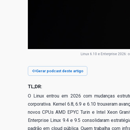
Linux 6.10 e Enterprise 2026:
Gerar podcast deste artigo
TL;DR:
O Linux entrou em 2026 com mudanças estrutur
corporativa. Kernel 6.8, 6.9 e 6.10 trouxeram av
novos CPUs AMD EPYC Turin e Intel Xeon Granit
Enterprise Linux 9.4 e 9.5 consolidaram estratég
padrão em cloud pública. Quem trabalha com infr