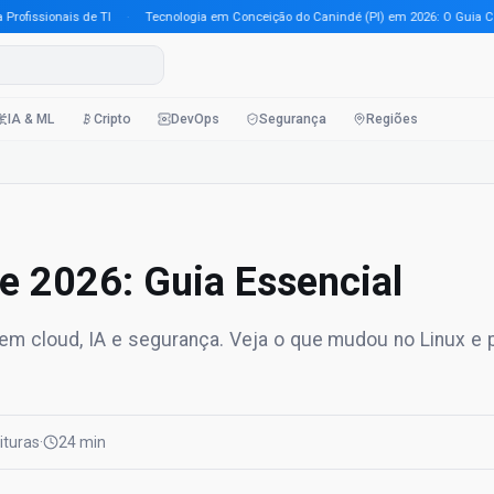
issionais de TI
·
Tecnologia em Conceição do Canindé (PI) em 2026: O Guia Comple
IA & ML
Cripto
DevOps
Segurança
Regiões
se 2026: Guia Essencial
nem cloud, IA e segurança. Veja o que mudou no Linux e 
eituras
·
24 min