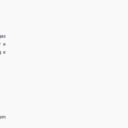
gas
r e
g e
 em