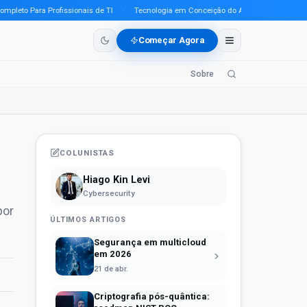
to Para Profissionais de TI
·
Tecnologia em Conceição do Araguaia (PA) em 2026: 
Começar Agora
Sobre
COLUNISTAS
Hiago Kin Levi
Cybersecurity
por
ÚLTIMOS ARTIGOS
Segurança em multicloud
em 2026
21 de abr.
Criptografia pós-quântica: