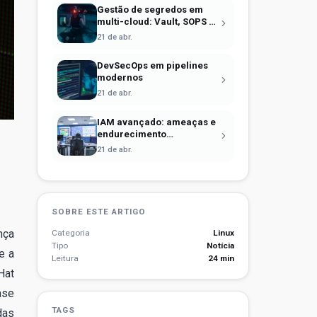
Gestão de segredos em
multi-cloud: Vault, SOPS e
identidade efêmera
21 de abr.
DevSecOps em pipelines
modernos
21 de abr.
IAM avançado: ameaças e
endurecimento
operacional
21 de abr.
SOBRE ESTE ARTIGO
nça
Categoria
Linux
Tipo
Notícia
e a
Leitura
24 min
Hat
ase
TAGS
das