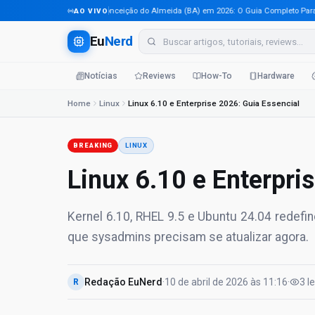
Tecnologia em Conceição do Almeida (BA) em 2026: O Guia Completo Para Prof
AO VIVO
Eu
Nerd
Notícias
Reviews
How-To
Hardware
Home
Linux
Linux 6.10 e Enterprise 2026: Guia Essencial
BREAKING
LINUX
Linux 6.10 e Enterpri
Kernel 6.10, RHEL 9.5 e Ubuntu 24.04 redefi
que sysadmins precisam se atualizar agora.
Redação EuNerd
·
10 de abril de 2026
às
11:16
·
3
l
R