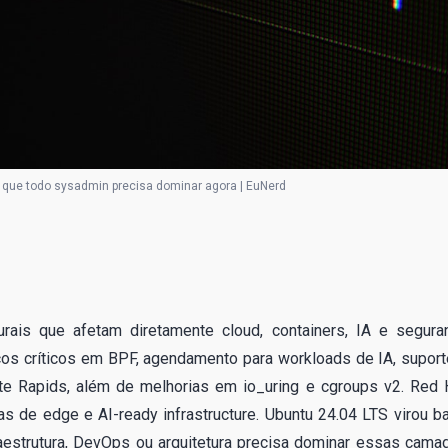
 o que todo sysadmin precisa dominar agora | EuNerd
ais que afetam diretamente cloud, containers, IA e segura
anços críticos em BPF, agendamento para workloads de IA, suport
e Rapids, além de melhorias em io_uring e cgroups v2. Red 
ias de edge e AI-ready infrastructure. Ubuntu 24.04 LTS virou b
aestrutura, DevOps ou arquitetura precisa dominar essas cama