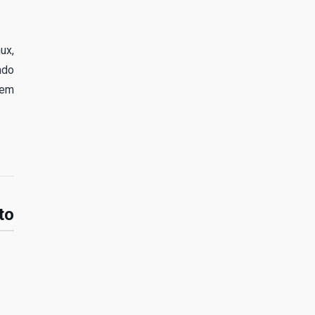
ux,
ndo
 em
to