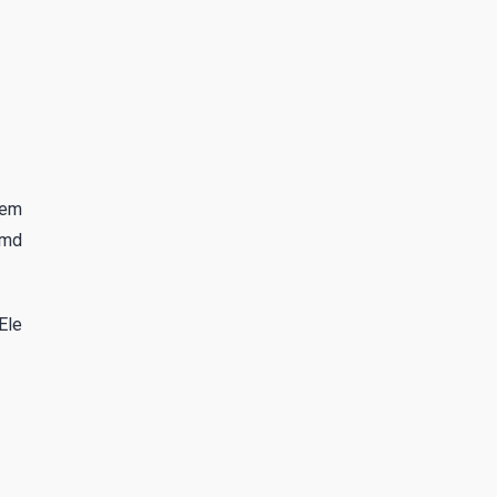
 em
emd
Ele