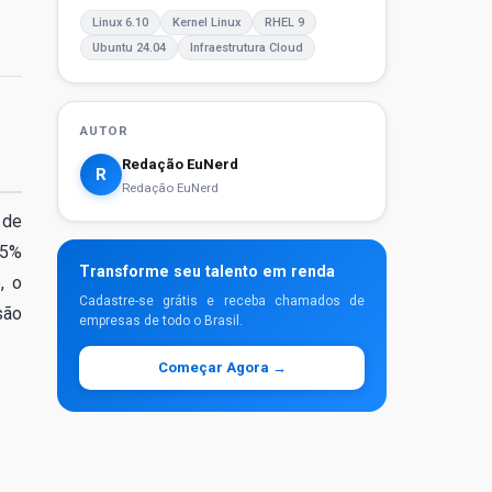
Linux 6.10
Kernel Linux
RHEL 9
Ubuntu 24.04
Infraestrutura Cloud
AUTOR
Redação EuNerd
R
Redação EuNerd
 de
85%
Transforme seu talento em renda
, o
Cadastre-se grátis e receba chamados de
são
empresas de todo o Brasil.
Começar Agora →