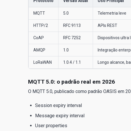
Protocolo
Versão Atual
Uso Principal
MQTT
5.0
Telemetria leve
HTTP/2
RFC 9113
APIs REST
CoAP
RFC 7252
Dispositivos ultra
AMQP
1.0
Integração enterp
LoRaWAN
1.0.4 / 1.1
Longo alcance, b
MQTT 5.0: o padrão real em 2026
O MQTT 5.0, publicado como padrão OASIS em 201
Session expiry interval
Message expiry interval
User properties