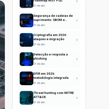
roadmap NIST PQC
21 de abr.
Segurança de cadeias de
suprimento: SBOM e
Sigstore
21 de abr.
Criptografia em 2026:
ataques e migração
21 de abr.
Detecção e resposta a
phishing
21 de abr.
DFIR em 2026:
metodologia integrada
21 de abr.
Threat hunting com MITRE
ATT&CK
21 de abr.