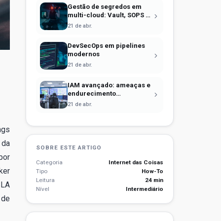
Gestão de segredos em
multi-cloud: Vault, SOPS e
identidade efêmera
21 de abr.
DevSecOps em pipelines
modernos
21 de abr.
IAM avançado: ameaças e
endurecimento
operacional
21 de abr.
ngs
 da
SOBRE ESTE ARTIGO
por
Categoria
Internet das Coisas
ker
Tipo
How-To
Leitura
24 min
SLA
Nível
Intermediário
 de