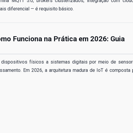
omina MQTT 5.0, brokers clusterizados, integração com clou
s diferencial — é requisito básico.
omo Funciona na Prática em 2026: Guia
 dispositivos físicos a sistemas digitais por meio de sensor
essamento. Em 2026, a arquitetura madura de IoT é composta 