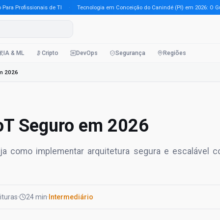
Profissionais de TI
·
Tecnologia em Conceição do Canindé (PI) em 2026: O Guia Co
IA & ML
Cripto
DevOps
Segurança
Regiões
em 2026
 IoT Seguro em 2026
. Veja como implementar arquitetura segura e escalável 
eituras
·
24 min
·
Intermediário