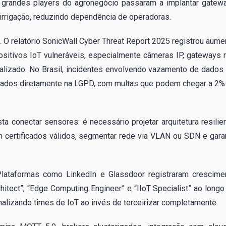
l, grandes players do agronegócio passaram a implantar gatew
rrigação, reduzindo dependência de operadoras.
 O relatório SonicWall Cyber Threat Report 2025 registrou aume
sitivos IoT vulneráveis, especialmente câmeras IP, gateways 
alizado. No Brasil, incidentes envolvendo vazamento de dados 
rados diretamente na LGPD, com multas que podem chegar a 2%
a conectar sensores: é necessário projetar arquitetura resilien
m certificados válidos, segmentar rede via VLAN ou SDN e garan
lataformas como LinkedIn e Glassdoor registraram crescime
itect”, “Edge Computing Engineer” e “IIoT Specialist” ao longo
rnalizando times de IoT ao invés de terceirizar completamente.