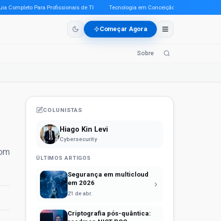
mpleto Para Profissionais de TI
·
Tecnologia em Conceição do Araguaia (PA) em 20
Começar Agora
Sobre
COLUNISTAS
Hiago Kin Levi
Cybersecurity
com
ÚLTIMOS ARTIGOS
Segurança em multicloud
em 2026
21 de abr.
Criptografia pós-quântica: