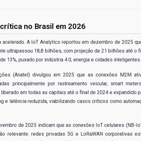
 crítica no Brasil em 2026
a acelerado. A IoT Analytics reportou em dezembro de 2025 qu
e ultrapassou 18,8 bilhões, com projeção de 21 bilhões até o fi
 13%, puxado por indústria 4.0, energia e cidades inteligentes.
cações (Anatel) divulgou em 2025 que as conexões M2M ati
adas principalmente por rastreamento veicular, smart meter
liberado em todas as capitais até o final de 2024 e expandido p
g e latência reduzida, viabilizando casos críticos como automa
novembro de 2025 indicam que as conexões IoT celulares (NB-Io
ão relevante: redes privadas 5G e LoRaWAN corporativas es