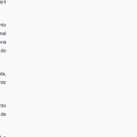
ays
nto
mal
via
 do
te,
tir
nto
 de