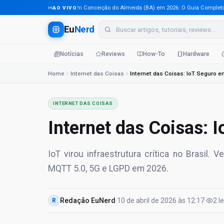
Tecnologia em Conceição do Almeida (BA) em 2026: O Guia Completo Para 
AO VIVO
Eu
Nerd
Notícias
Reviews
How-To
Hardware
Home
Internet das Coisas
Internet das Coisas: IoT Seguro 
INTERNET DAS COISAS
Internet das Coisas:
IoT virou infraestrutura crítica no Brasil
MQTT 5.0, 5G e LGPD em 2026.
Redação EuNerd
·
10 de abril de 2026
às
12:17
·
2
l
R