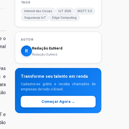
TAGS
Internet das Coisas
IoT 2026
MQTT 5.0
Segurança IoT
Edge Computing
e o
AUTOR
nal
Redação EuNerd
R
Redação EuNerd
vas
s e
Transforme seu talento em renda
ara
Cadastre-se grátis e receba chamados de
empresas de todo o Brasil.
ção
Começar Agora →
T e
tão