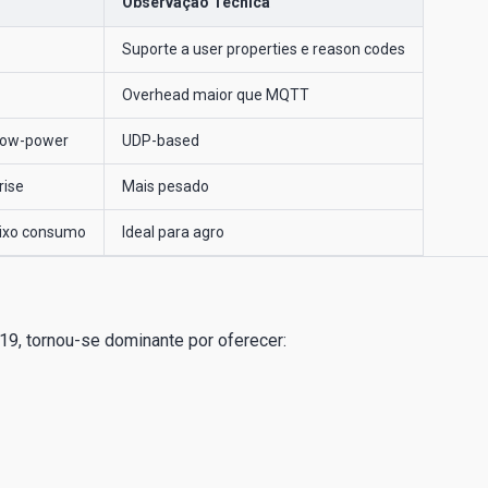
Observação Técnica
Suporte a user properties e reason codes
Overhead maior que MQTT
 low-power
UDP-based
rise
Mais pesado
aixo consumo
Ideal para agro
9, tornou-se dominante por oferecer: