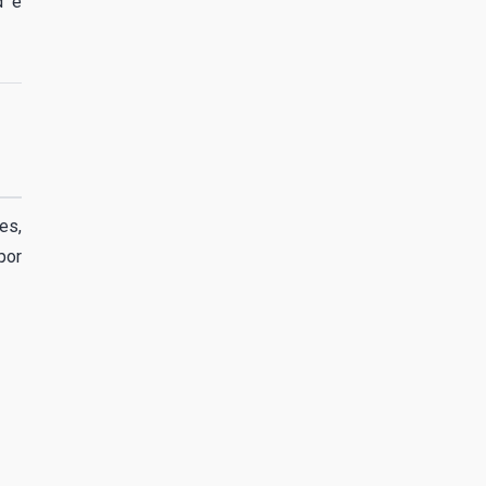
d e
es,
por