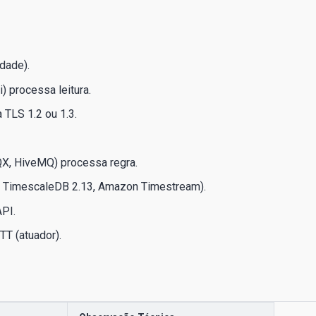
dade).
 processa leitura.
TLS 1.2 ou 1.3.
QX, HiveMQ) processa regra.
x, TimescaleDB 2.13, Amazon Timestream).
PI.
T (atuador).