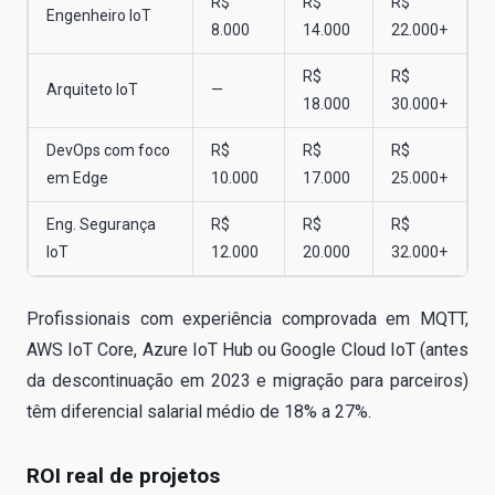
R$
R$
R$
Engenheiro IoT
8.000
14.000
22.000+
R$
R$
Arquiteto IoT
—
18.000
30.000+
DevOps com foco
R$
R$
R$
em Edge
10.000
17.000
25.000+
Eng. Segurança
R$
R$
R$
IoT
12.000
20.000
32.000+
Profissionais com experiência comprovada em MQTT,
AWS IoT Core, Azure IoT Hub ou Google Cloud IoT (antes
da descontinuação em 2023 e migração para parceiros)
têm diferencial salarial médio de 18% a 27%.
ROI real de projetos