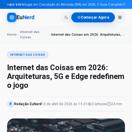
Tecnologia em Conceição do Almeida (BA) em 2026: O Guia Completo Para Pro
AO VIVO
Eu
Nerd
Começar Agora
Internet das
Home
Internet das Coisas em 2026: Arquiteturas, 5G e Edge redefinem o jogo
Coisas
INTERNET DAS COISAS
Internet das Coisas em 2026:
Arquiteturas, 5G e Edge redefinem
o jogo
R
Redação EuNerd
10 de abril de 2026
às
15:31
2
leituras
24 min