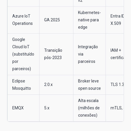
v2
Kubernetes-
Azure IoT
Entra ID +
GA 2025
native para
Operations
X.509
edge
Google
Cloud IoT
Integração
Transição
IAM +
(substituído
via
pós-2023
certificado
por
parceiros
parceiros)
Eclipse
Broker leve
2.0.x
TLS 1.3
Mosquitto
open source
Alta escala
EMQX
5.x
(milhões de
mTLS, JW
conexões)