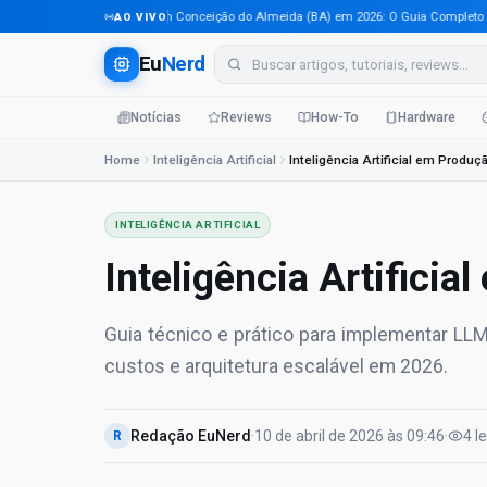
Tecnologia em Conceição do Almeida (BA) em 2026: O Guia Completo Para 
AO VIVO
Eu
Nerd
Notícias
Reviews
How-To
Hardware
Home
Inteligência Artificial
Inteligência Artificial em Produ
INTELIGÊNCIA ARTIFICIAL
Inteligência Artifici
Guia técnico e prático para implementar L
custos e arquitetura escalável em 2026.
Redação EuNerd
·
10 de abril de 2026
às
09:46
·
4
l
R