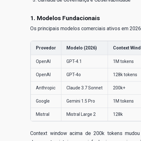
1. Modelos Fundacionais
Os principais modelos comerciais ativos em 2026
Provedor
Modelo (2026)
Context Win
OpenAI
GPT-4.1
1M tokens
OpenAI
GPT-4o
128k tokens
Anthropic
Claude 3.7 Sonnet
200k+
Google
Gemini 1.5 Pro
1M tokens
Mistral
Mistral Large 2
128k
Context window acima de 200k tokens mudou 