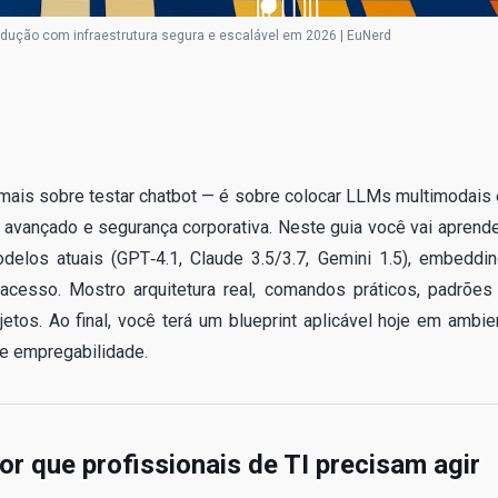
produção com infraestrutura segura e escalável em 2026 | EuNerd
 é mais sobre testar chatbot — é sobre colocar LLMs multimodais
avançado e segurança corporativa. Neste guia você vai aprende
delos atuais (GPT‑4.1, Claude 3.5/3.7, Gemini 1.5), embeddin
 acesso. Mostro arquitetura real, comandos práticos, padrões
etos. Ao final, você terá um blueprint aplicável hoje em ambie
 e empregabilidade.
or que profissionais de TI precisam agir