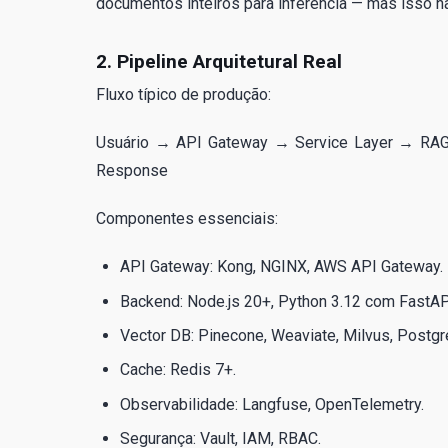
documentos inteiros para inferência — mas isso 
2. Pipeline Arquitetural Real
Fluxo típico de produção:
Usuário → API Gateway → Service Layer → RA
Response
Componentes essenciais:
API Gateway: Kong, NGINX, AWS API Gateway.
Backend: Node.js 20+, Python 3.12 com FastAP
Vector DB: Pinecone, Weaviate, Milvus, Postg
Cache: Redis 7+.
Observabilidade: Langfuse, OpenTelemetry.
Segurança: Vault, IAM, RBAC.