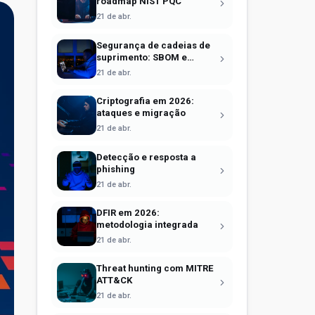
roadmap NIST PQC
21 de abr.
Segurança de cadeias de
suprimento: SBOM e
Sigstore
21 de abr.
Criptografia em 2026:
ataques e migração
21 de abr.
Detecção e resposta a
phishing
21 de abr.
DFIR em 2026:
metodologia integrada
21 de abr.
Threat hunting com MITRE
ATT&CK
21 de abr.