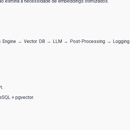
não elimina a necessidade de embeddings otimizados.
G Engine → Vector DB → LLM → Post-Processing → Loggin
I.
reSQL + pgvector.