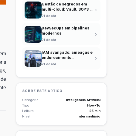
Gestão de segredos em
multi-cloud: Vault, SOPS e
identidade efêmera
21 de abr.
DevSecOps em pipelines
modernos
21 de abr.
IAM avançado: ameaças e
 em
endurecimento
r a
operacional
21 de abr.
gs,
 de
nte
SOBRE ESTE ARTIGO
Categoria
Inteligência Artificial
Tipo
How-To
Leitura
25 min
Nível
Intermediário