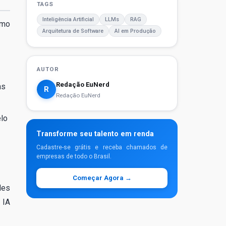
TAGS
Inteligência Artificial
LLMs
RAG
omo
Arquitetura de Software
AI em Produção
AUTOR
Redação EuNerd
as
R
Redação EuNerd
elo
Transforme seu talento em renda
Cadastre-se grátis e receba chamados de
empresas de todo o Brasil.
Começar Agora →
des
 IA