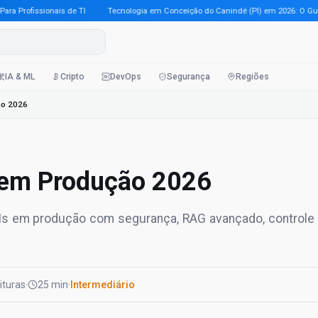
Profissionais de TI
·
Tecnologia em Conceição do Canindé (PI) em 2026: O Guia Co
IA & ML
Cripto
DevOps
Segurança
Regiões
ção 2026
al em Produção 2026
LMs em produção com segurança, RAG avançado, controle
eituras
·
25 min
·
Intermediário