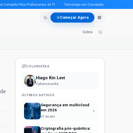
mpleto Para Profissionais de TI
·
Tecnologia em Conceição do Araguaia (PA) em 20
Começar Agora
Sobre
COLUNISTAS
Hiago Kin Levi
Cybersecurity
 de
ÚLTIMOS ARTIGOS
Segurança em multicloud
em 2026
21 de abr.
Criptografia pós-quântica: