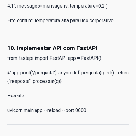
4.1", messages=mensagens, temperature=0.2 )
Erro comum: temperatura alta para uso corporativo.
10. Implementar API com FastAPI
from fastapi import FastAPI app = FastAPI()
@app.post("/pergunta") async def pergunta(q: str): return
{"resposta": processar(q)}
Execute:
uvicorn main:app --reload --port 8000