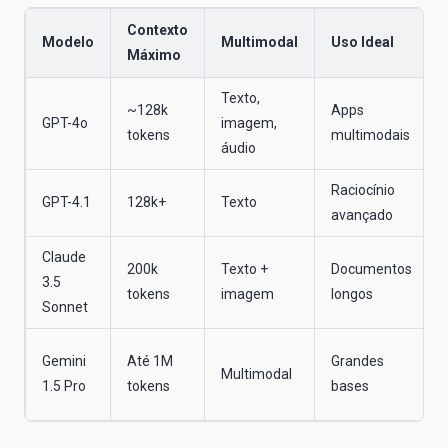
Contexto
Modelo
Multimodal
Uso Ideal
Máximo
Texto,
~128k
Apps
GPT-4o
imagem,
tokens
multimodais
áudio
Raciocínio
GPT-4.1
128k+
Texto
avançado
Claude
200k
Texto +
Documentos
3.5
tokens
imagem
longos
Sonnet
Gemini
Até 1M
Grandes
Multimodal
1.5 Pro
tokens
bases