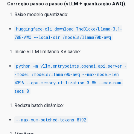
Correção passo a passo (vLLM + quantização AWQ):
Baixe modelo quantizado:
huggingface-cli download TheBloke/Llama-3.1-
70B-AWQ --local-dir /models/llama70b-awq
Inicie vLLM limitando KV cache:
python -m vllm.entrypoints.openai.api_server -
-model /models/llama70b-awq --max-model-len
4096 --gpu-memory-utilization 0.85 --max-num-
seqs 8
Reduza batch dinâmico:
--max-num-batched-tokens 8192