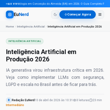
Tecnologia em Conceição do Almeida (BA) em 2026: O Guia Completo Para Pro
AO VIVO
Eu
Nerd
Começar Agora
Home
Inteligência Artificial
Inteligência Artificial em Produção 2026
INTELIGÊNCIA ARTIFICIAL
Inteligência Artificial em
Produção 2026
IA generativa virou infraestrutura crítica em 2026.
Veja como implementar LLMs com segurança,
LGPD e escala no Brasil antes de ficar para trás.
R
Redação EuNerd
10 de abril de 2026
às
10:31
3
leituras
23 min
Intermediário