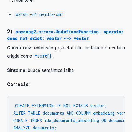
Monitore:
watch -n1 nvidia-smi
2)
psycopg2.errors.UndefinedFunction: operator
does not exist: vector <-> vector
Causa raiz:
extensão pgvector não instalada ou coluna
criada como
float[]
.
Sintoma:
busca semântica falha.
Correção:
CREATE EXTENSION IF NOT EXISTS vector;

ALTER TABLE documents ADD COLUMN embedding vector(
CREATE INDEX idx_documents_embedding ON documents 