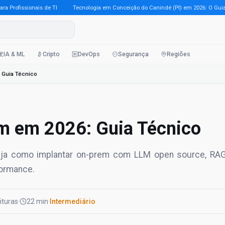
ofissionais de TI
·
Tecnologia em Conceição do Canindé (PI) em 2026: O Guia Comp
IA & ML
Cripto
DevOps
Segurança
Regiões
 Guia Técnico
m em 2026: Guia Técnico
. Veja como implantar on-prem com LLM open source, RA
formance.
eituras
·
22 min
·
Intermediário