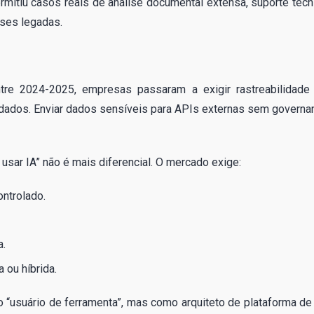
rmitiu casos reais de análise documental extensa, suporte técn
ases legadas.
re 2024-2025, empresas passaram a exigir rastreabilidade
 dados. Enviar dados sensíveis para APIs externas sem governa
r usar IA” não é mais diferencial. O mercado exige:
ntrolado.
a.
a ou híbrida.
usuário de ferramenta”, mas como arquiteto de plataforma de 