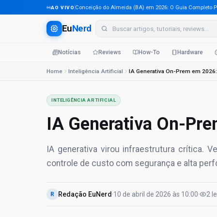
Tecnologia em Conceição do Almeida (BA) em 2026: O Guia Completo Para Pr
AO VIVO
Eu
Nerd
Notícias
Reviews
How-To
Hardware
Home
Inteligência Artificial
IA Generativa On-Prem em 2026:
INTELIGÊNCIA ARTIFICIAL
IA Generativa On-Pre
IA generativa virou infraestrutura crítica
controle de custo com segurança e alta per
Redação EuNerd
·
10 de abril de 2026
às
10:00
·
2
l
R