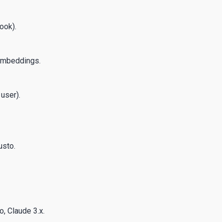
ook).
embeddings.
user).
usto.
, Claude 3.x.