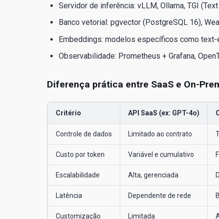
Servidor de inferência: vLLM, Ollama, TGI (Text
Banco vetorial: pgvector (PostgreSQL 16), Weav
Embeddings: modelos específicos como text-e
Observabilidade: Prometheus + Grafana, OpenT
Diferença prática entre SaaS e On-Pre
Critério
API SaaS (ex: GPT-4o)
Controle de dados
Limitado ao contrato
T
Custo por token
Variável e cumulativo
F
Escalabilidade
Alta, gerenciada
D
Latência
Dependente de rede
B
Customização
Limitada
A