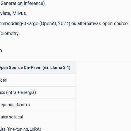
 Generation Inference).
iate, Milvus.
mbedding-3-large (OpenAI, 2024) ou alternativas open source.
elemetry.
m
Open Source On-Prem (ex: Llama 3.1)
otal
ixo (infra + energia)
epende da infra
aixa se local
lta (fine-tuning, LoRA)