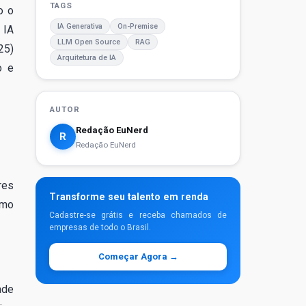
TAGS
o o
IA Generativa
On-Premise
 IA
LLM Open Source
RAG
25)
Arquitetura de IA
o e
AUTOR
Redação EuNerd
R
Redação EuNerd
res
Transforme seu talento em renda
omo
Cadastre-se grátis e receba chamados de
empresas de todo o Brasil.
Começar Agora →
ade