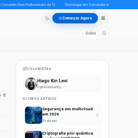
leto Para Profissionais de TI
·
Tecnologia em Conceição do Araguaia (PA) em 2026
Começar Agora
Sobre
COLUNISTAS
Hiago Kin Levi
Cybersecurity
G e
ÚLTIMOS ARTIGOS
Segurança em multicloud
em 2026
21 de abr.
Criptografia pós-quântica: