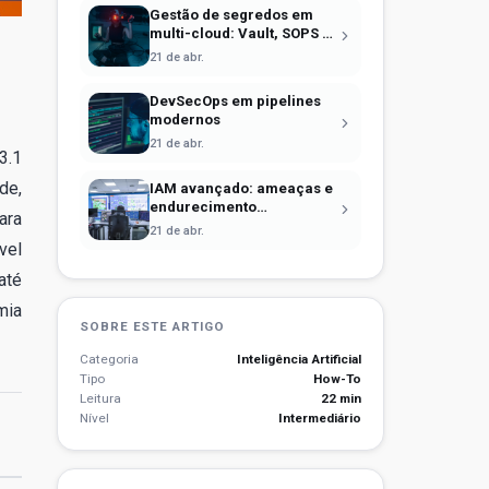
Gestão de segredos em
multi-cloud: Vault, SOPS e
identidade efêmera
21 de abr.
DevSecOps em pipelines
modernos
21 de abr.
3.1
de,
IAM avançado: ameaças e
endurecimento
ara
operacional
21 de abr.
vel
até
mia
SOBRE ESTE ARTIGO
Categoria
Inteligência Artificial
Tipo
How-To
Leitura
22 min
Nível
Intermediário