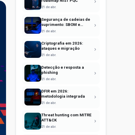
roadmap NIST PQC
21 de abr.
Segurança de cadeias de
suprimento: SBOM e
Sigstore
21 de abr.
Criptografia em 2026:
ataques e migração
21 de abr.
Detecção e resposta a
phishing
21 de abr.
DFIR em 2026:
metodologia integrada
21 de abr.
Threat hunting com MITRE
ATT&CK
21 de abr.