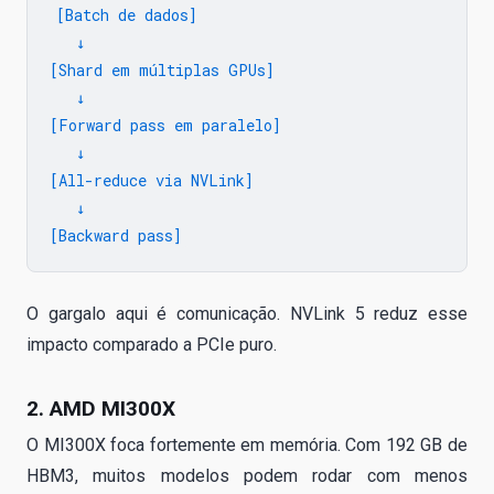
[Batch de dados]

   ↓

[Shard em múltiplas GPUs]

   ↓

[Forward pass em paralelo]

   ↓

[All-reduce via NVLink]

   ↓

O gargalo aqui é comunicação. NVLink 5 reduz esse
impacto comparado a PCIe puro.
2. AMD MI300X
O MI300X foca fortemente em memória. Com 192 GB de
HBM3, muitos modelos podem rodar com menos