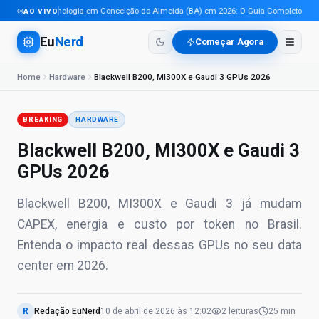
Tecnologia em Conceição do Almeida (BA) em 2026: O Guia Completo Para P
AO VIVO
Eu
Nerd
Começar Agora
Home
Hardware
Blackwell B200, MI300X e Gaudi 3 GPUs 2026
BREAKING
HARDWARE
Blackwell B200, MI300X e Gaudi 3
GPUs 2026
Blackwell B200, MI300X e Gaudi 3 já mudam
CAPEX, energia e custo por token no Brasil.
Entenda o impacto real dessas GPUs no seu data
center em 2026.
R
Redação EuNerd
10 de abril de 2026
às
12:02
2
leituras
25 min