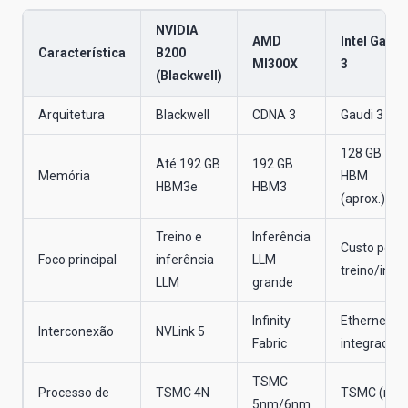
NVIDIA
AMD
Intel Gaudi
Característica
B200
MI300X
3
(Blackwell)
Arquitetura
Blackwell
CDNA 3
Gaudi 3
128 GB
Até 192 GB
192 GB
Memória
HBM
HBM3e
HBM3
(aprox.)
Treino e
Inferência
Custo por
Foco principal
inferência
LLM
treino/infer
LLM
grande
Infinity
Ethernet
Interconexão
NVLink 5
Fabric
integrada
TSMC
Processo de
TSMC 4N
TSMC (nó
5nm/6nm