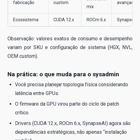
fabricação
custom
avançado)
mix
Ecossistema
CUDA 12.x
ROCm 6.x
SynapseAI
Observação: valores exatos de consumo e desempenho
variam por SKU e configuração de sistema (HGX, NVL,
OEM custom).
Na prática: o que muda para o sysadmin
Você precisa planejar topologia física considerando
latência entre GPUs.
O firmware da GPU virou parte do ciclo de patch
crítico.
Drivers (CUDA 12.x, ROCm 6.x, SynapseAI) agora são
dependências estratégicas, não apenas “instalação