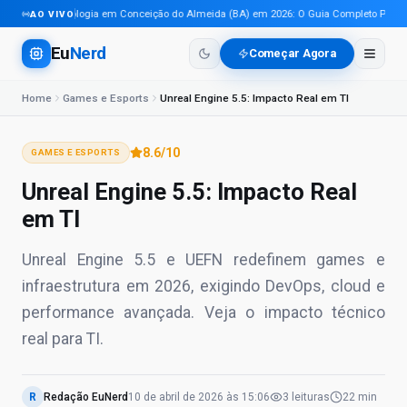
Tecnologia em Conceição do Almeida (BA) em 2026: O Guia Completo Para Pro
AO VIVO
Eu
Nerd
Começar Agora
Home
Games e Esports
Unreal Engine 5.5: Impacto Real em TI
8.6
/10
GAMES E ESPORTS
Unreal Engine 5.5: Impacto Real
em TI
Unreal Engine 5.5 e UEFN redefinem games e
infraestrutura em 2026, exigindo DevOps, cloud e
performance avançada. Veja o impacto técnico
real para TI.
R
Redação EuNerd
10 de abril de 2026
às
15:06
3
leituras
22 min