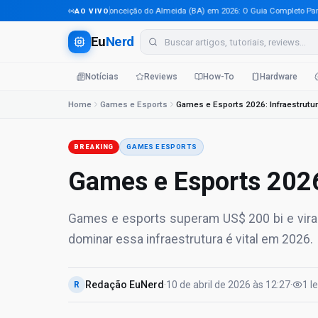
Tecnologia em Conceição do Almeida (BA) em 2026: O Guia Completo Para Prof
AO VIVO
Eu
Nerd
Notícias
Reviews
How-To
Hardware
Home
Games e Esports
Games e Esports 2026: Infraestrutura
BREAKING
GAMES E ESPORTS
Games e Esports 2026:
Games e esports superam US$ 200 bi e viram 
dominar essa infraestrutura é vital em 2026.
Redação EuNerd
·
10 de abril de 2026
às
12:27
·
1
l
R