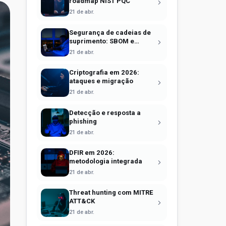
roadmap NIST PQC
21 de abr.
Segurança de cadeias de
suprimento: SBOM e
Sigstore
21 de abr.
Criptografia em 2026:
ataques e migração
21 de abr.
Detecção e resposta a
phishing
21 de abr.
DFIR em 2026:
metodologia integrada
21 de abr.
Threat hunting com MITRE
ATT&CK
21 de abr.