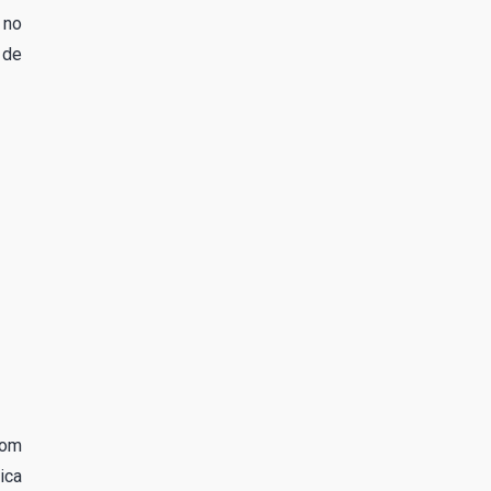
 no
 de
com
ica