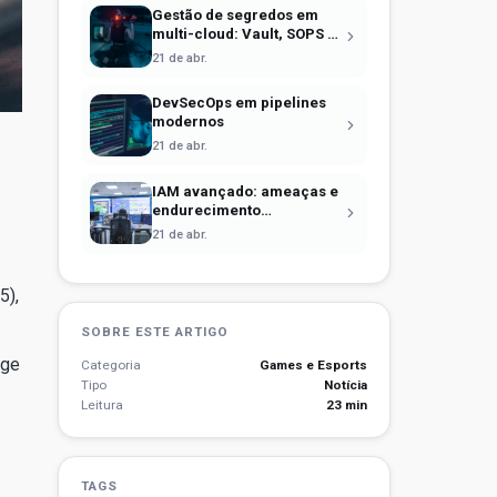
Gestão de segredos em
multi-cloud: Vault, SOPS e
identidade efêmera
21 de abr.
DevSecOps em pipelines
modernos
21 de abr.
IAM avançado: ameaças e
endurecimento
operacional
21 de abr.
5),
SOBRE ESTE ARTIGO
dge
Categoria
Games e Esports
Tipo
Notícia
Leitura
23 min
TAGS