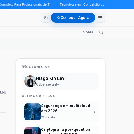
to Para Profissionais de TI
·
Tecnologia em Conceição do Araguaia (PA) em 2026: 
Começar Agora
Sobre
COLUNISTAS
Hiago Kin Levi
Cybersecurity
que
ÚLTIMOS ARTIGOS
Segurança em multicloud
em 2026
21 de abr.
Criptografia pós-quântica: