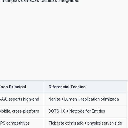
múltiplas camadas técnicas integradas:
Foco Principal
Diferencial Técnico
AAA, esports high-end
Nanite + Lumen + replication otimizada
Mobile, cross-platform
DOTS 1.0 + Netcode for Entities
FPS competitivos
Tick rate otimizado + physics server-side