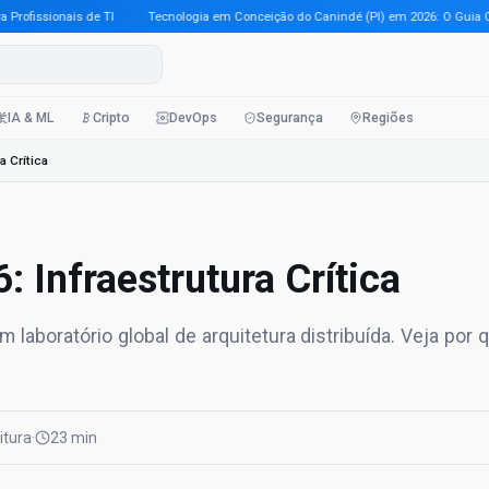
issionais de TI
·
Tecnologia em Conceição do Canindé (PI) em 2026: O Guia Comple
IA & ML
Cripto
DevOps
Segurança
Regiões
 Crítica
 Infraestrutura Crítica
laboratório global de arquitetura distribuída. Veja por 
eitura
·
23 min