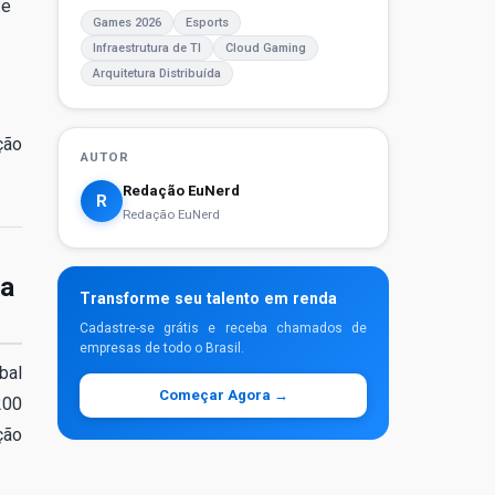
 e
Games 2026
Esports
Infraestrutura de TI
Cloud Gaming
Arquitetura Distribuída
ção
AUTOR
Redação EuNerd
R
Redação EuNerd
da
Transforme seu talento em renda
Cadastre-se grátis e receba chamados de
empresas de todo o Brasil.
bal
Começar Agora →
200
ção