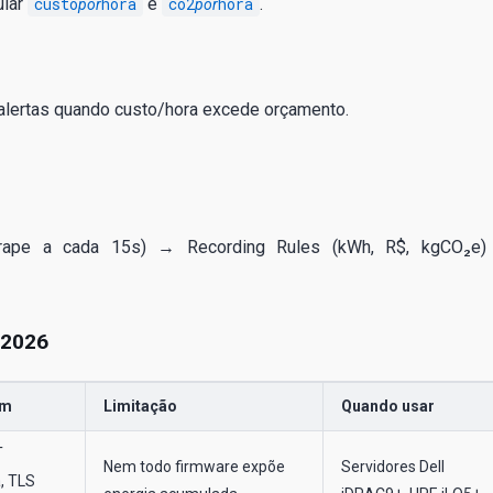
ular
custo
hora
e
co2
hora
.
por
por
lertas quando custo/hora excede orçamento.
rape a cada 15s) → Recording Rules (kWh, R$, kgCO₂e
 2026
em
Limitação
Quando usar
T
Nem todo firmware expõe
Servidores Dell
, TLS