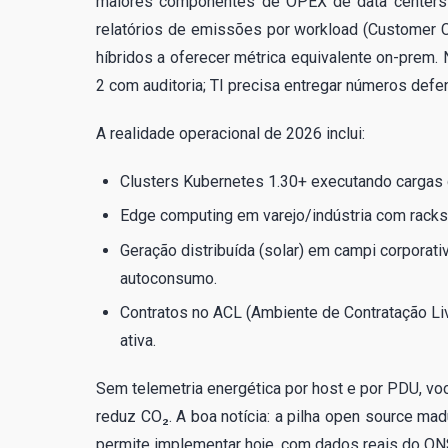
maiores componentes de OPEX de data centers 
relatórios de emissões por workload (Customer C
híbridos a oferecer métrica equivalente on-prem.
2 com auditoria; TI precisa entregar números defe
A realidade operacional de 2026 inclui:
Clusters Kubernetes 1.30+ executando cargas
Edge computing em varejo/indústria com rack
Geração distribuída (solar) em campi corpora
autoconsumo.
Contratos no ACL (Ambiente de Contratação Li
ativa.
Sem telemetria energética por host e por PDU, vo
reduz CO₂. A boa notícia: a pilha open source ma
permite implementar hoje, com dados reais do O