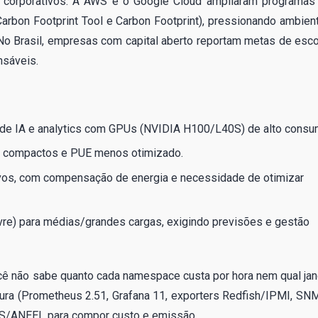
corporativos. A AWS e o Google Cloud ampliaram programas
arbon Footprint Tool e Carbon Footprint), pressionando ambien
 No Brasil, empresas com capital aberto reportam metas de esc
nsáveis.
 de IA e analytics com GPUs (NVIDIA H100/L40S) de alto consu
s compactos e PUE menos otimizado.
tivos, com compensação de energia e necessidade de otimizar
vre) para médias/grandes cargas, exigindo previsões e gestão
cê não sabe quanto cada namespace custa por hora nem qual jan
dura (Prometheus 2.51, Grafana 11, exporters Redfish/IPMI, SN
NS/ANEEL para compor custo e emissão.