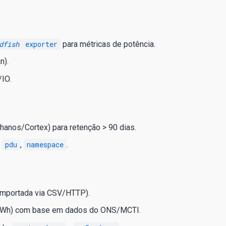
dfish
exporter
para métricas de potência.
n).
IO.
anos/Cortex) para retenção > 90 dias.
,
pdu
,
namespace
.
(importada via CSV/HTTP).
/kWh) com base em dados do ONS/MCTI.