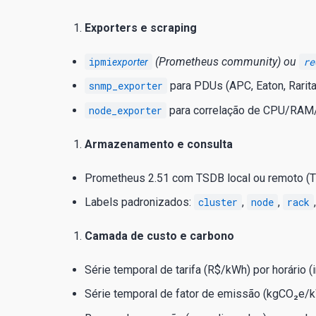
Exporters e scraping
ipmi
(Prometheus community) ou
re
exporter
snmp_exporter
para PDUs (APC, Eaton, Rarita
node_exporter
para correlação de CPU/RAM/
Armazenamento e consulta
Prometheus 2.51 com TSDB local ou remoto (Th
Labels padronizados:
cluster
,
node
,
rack
Camada de custo e carbono
Série temporal de tarifa (R$/kWh) por horário 
Série temporal de fator de emissão (kgCO₂e