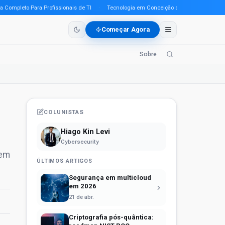
pleto Para Profissionais de TI
·
Tecnologia em Conceição do Araguaia (PA) em 202
Começar Agora
Sobre
COLUNISTAS
Hiago Kin Levi
Cybersecurity
 em
ÚLTIMOS ARTIGOS
Segurança em multicloud
em 2026
21 de abr.
Criptografia pós-quântica: