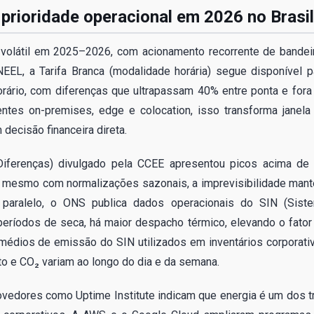
 prioridade operacional em 2026 no Brasil
e volátil em 2025–2026, com acionamento recorrente de bandei
NEEL, a Tarifa Branca (modalidade horária) segue disponível p
orário, com diferenças que ultrapassam 40% entre ponta e fora
ntes on-premises, edge e colocation, isso transforma janela
decisão financeira direta.
iferenças) divulgado pela CCEE apresentou picos acima de
mesmo com normalizações sazonais, a imprevisibilidade man
 paralelo, o ONS publica dados operacionais do SIN (Sist
períodos de seca, há maior despacho térmico, elevando o fator
édios de emissão do SIN utilizados em inventários corporati
sto e CO₂ variam ao longo do dia e da semana.
ovedores como Uptime Institute indicam que energia é um dos t