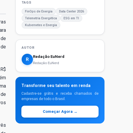
TAGS
FinOps de Energia
Data Center 2026
Telemetria Energética
ESG em TI
ras
Kubernetes e Energia
ara
 de
 de
AUTOR
Redação EuNerd
R
Redação EuNerd
 R$
tém
ema
Transforme seu talento em renda
 de
Cadastre-se grátis e receba chamados de
empresas de todo o Brasil.
vos
Começar Agora →
rês