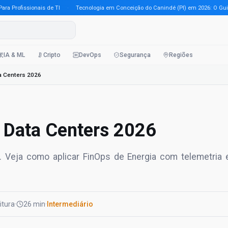
rofissionais de TI
·
Tecnologia em Conceição do Canindé (PI) em 2026: O Guia Com
IA & ML
Cripto
DevOps
Segurança
Regiões
a Centers 2026
 Data Centers 2026
26. Veja como aplicar FinOps de Energia com telemetria
eitura
·
26 min
·
Intermediário