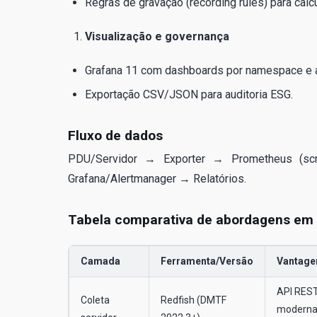
Regras de gravação (recording rules) para calc
Visualização e governança
Grafana 11 com dashboards por namespace e a
Exportação CSV/JSON para auditoria ESG.
Fluxo de dados
PDU/Servidor → Exporter → Prometheus (sc
Grafana/Alertmanager → Relatórios.
Tabela comparativa de abordagens em
Camada
Ferramenta/Versão
Vantag
API RES
Coleta
Redfish (DMTF
moderna