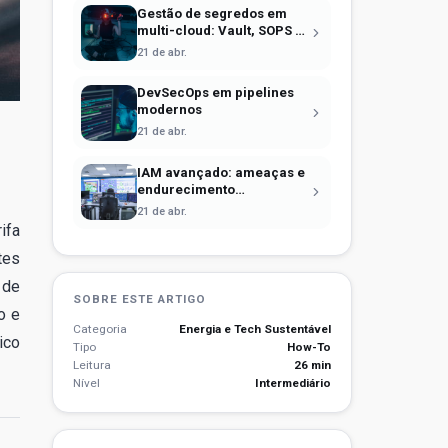
Gestão de segredos em
multi-cloud: Vault, SOPS e
identidade efêmera
21 de abr.
DevSecOps em pipelines
modernos
21 de abr.
IAM avançado: ameaças e
endurecimento
operacional
21 de abr.
ifa
tes
 de
SOBRE ESTE ARTIGO
o e
Categoria
Energia e Tech Sustentável
ico
Tipo
How-To
Leitura
26 min
Nível
Intermediário