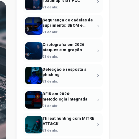
roadmap NIST PQC
21 de abr.
Segurança de cadeias de
suprimento: SBOM e
Sigstore
21 de abr.
Criptografia em 2026:
ataques e migração
21 de abr.
Detecção e resposta a
phishing
21 de abr.
DFIR em 2026:
metodologia integrada
21 de abr.
Threat hunting com MITRE
ATT&CK
21 de abr.