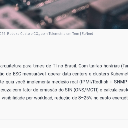
2026: Reduza Custo e CO₂ com Telemetria em Tem | EuNerd
arquitetura para times de TI no Brasil. Com tarifas horárias (Tar
são de ESG mensurável, operar data centers e clusters Kuberne
ste guia você implementa medição real (IPMI/Redfish + SNMP
 cruza com fator de emissão do SIN (ONS/MCTI) e calcula cust
visibilidade por workload, redução de 8–25% no custo energét