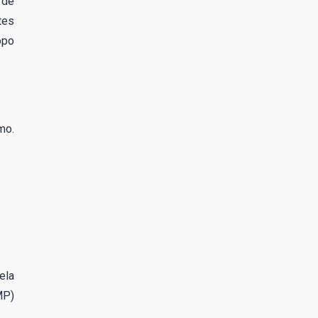
 de
tes
opo
mo.
ela
MP)