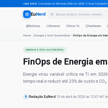
Tecnologia em Conceição do Almeida (BA) em 2026: O Guia Completo Para P
AO VIVO
Eu
Nerd
Notícias
Reviews
How-To
Hardware
Home
Energia e Tech Sustentável
FinOps de Energia em Dat
ENERGIA E TECH SUSTENTÁVEL
FinOps de Energia em
Energia virou variável crítica na TI em 20
tempo real e reduzir até 25% de custo e CO₂.
Redação EuNerd
·
10 de abril de 2026
às
12:47
·
1
l
R