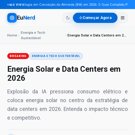
Tecnologia em Conceição do Almeida (BA) em 2026: O Guia Completo Para Pro
AO VIVO
Eu
Nerd
Começar Agora
Energia e Tech
Home
Energia Solar e Data Centers em 2026
Sustentável
BREAKING
ENERGIA E TECH SUSTENTÁVEL
Energia Solar e Data Centers em
2026
Explosão da IA pressiona consumo elétrico e
coloca energia solar no centro da estratégia de
data centers em 2026. Entenda o impacto técnico
e competitivo.