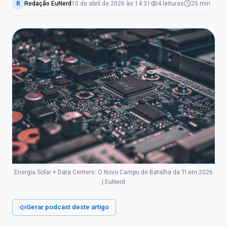
R
Redação EuNerd
10 de abril de 2026
às
14:31
4
leituras
25 min
Energia Solar + Data Centers: O Novo Campo de Batalha da TI em 2026
| EuNerd
Gerar podcast deste artigo