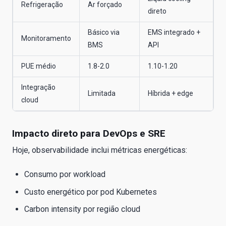
Refrigeração
Ar forçado
direto
Básico via
EMS integrado +
Monitoramento
BMS
API
PUE médio
1.8-2.0
1.10-1.20
Integração
Limitada
Híbrida + edge
cloud
Impacto direto para DevOps e SRE
Hoje, observabilidade inclui métricas energéticas:
Consumo por workload
Custo energético por pod Kubernetes
Carbon intensity por região cloud