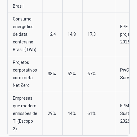
Brasil
Consumo
energético
EPE 202
de data
12,4
14,8
17,3
projeção
centers no
2026
Brasil (TWh)
Projetos
corporativos
PwC ES
38%
52%
67%
com meta
Survey 
Net Zero
Empresas
que medem
KPMG T
emissões de
29%
44%
61%
Sustainab
TI (Escopo
2026
2)