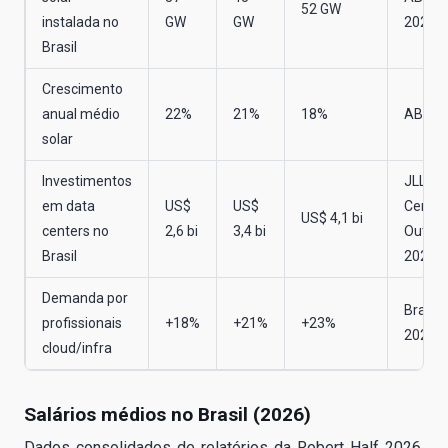
52 GW
instalada no
GW
GW
2025
Brasil
Crescimento
anual médio
22%
21%
18%
ABSO
solar
Investimentos
JLL Da
em data
US$
US$
Center
US$ 4,1 bi
centers no
2,6 bi
3,4 bi
Outloo
Brasil
2025
Demanda por
Brass
profissionais
+18%
+21%
+23%
2025
cloud/infra
Salários médios no Brasil (2026)
Dados consolidados de relatórios da Robert Half 2026,