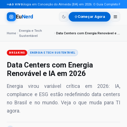
Tecnologia em Conceição do Almeida (BA) em 2026: O Guia Completo Para Pro
AO VIVO
Eu
Nerd
Começar Agora
Energia e Tech
Home
Data Centers com Energia Renovável e IA em 2026
Sustentável
BREAKING
ENERGIA E TECH SUSTENTÁVEL
Data Centers com Energia
Renovável e IA em 2026
Energia virou variável crítica em 2026: IA,
compliance e ESG estão redefinindo data centers
no Brasil e no mundo. Veja o que muda para TI
agora.