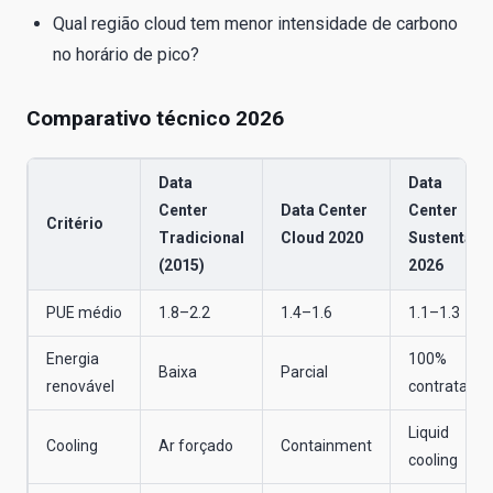
Qual região cloud tem menor intensidade de carbono
no horário de pico?
Comparativo técnico 2026
Data
Data
Center
Data Center
Center
Critério
Tradicional
Cloud 2020
Sustentáve
(2015)
2026
PUE médio
1.8–2.2
1.4–1.6
1.1–1.3
Energia
100%
Baixa
Parcial
renovável
contratada
Liquid
Cooling
Ar forçado
Containment
cooling