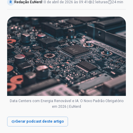
R
Redação EuNerd
10 de abril de 2026
às
09:41
2
leituras
24 min
Data Centers com Energia Renovável e IA: O Novo Padrão Obrigatório
em 2026 | EuNerd
Gerar podcast deste artigo