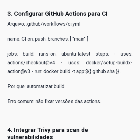
3. Configurar GitHub Actions para CI
Arquivo: .github/workflows/ci.yml
name: CI on: push: branches: [ "main" ]
jobs: build: runs-on: ubuntu-latest steps: - uses:
actions/checkout@v4 - uses: docker/setup-buildx-
action@v3 - run: docker build -t app:${{ github.sha }} .
Por que: automatizar build.
Erro comum: não fixar versões das actions.
4. Integrar Trivy para scan de
vulnerabilidades