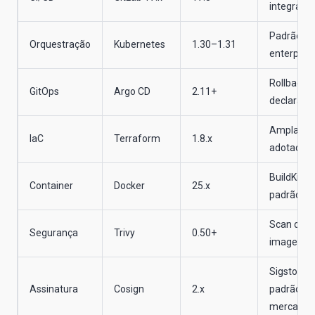
integrado
Padrão
Orquestração
Kubernetes
1.30–1.31
enterprise
Rollback
GitOps
Argo CD
2.11+
declarativ
Amplame
IaC
Terraform
1.8.x
adotado
BuildKit p
Container
Docker
25.x
padrão
Scan de
Segurança
Trivy
0.50+
imagens
Sigstore
Assinatura
Cosign
2.x
padrão de
mercado