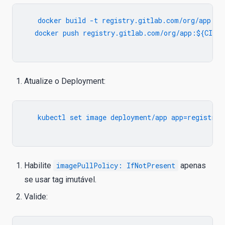
   docker build -t registry.gitlab.com/org/app:${C
   docker push registry.gitlab.com/org/app:${CI_CO
Atualize o Deployment:
   kubectl set image deployment/app app=registry.
Habilite
imagePullPolicy: IfNotPresent
apenas
se usar tag imutável.
Valide: