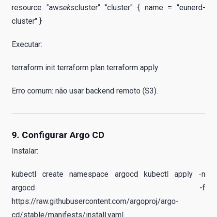
resource "aws
eks
cluster" "cluster" { name = "eunerd-
cluster" }
Executar:
terraform init terraform plan terraform apply
Erro comum: não usar backend remoto (S3).
9. Configurar Argo CD
Instalar:
kubectl create namespace argocd kubectl apply -n
argocd -f
https://raw.githubusercontent.com/argoproj/argo-
cd/stable/manifests/install.yaml