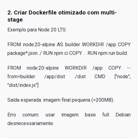
2. Criar Dockerfile otimizado com multi-
stage
Exemplo para Node 20 LTS:
FROM node:20-alpine AS builder WORKDIR /app COPY
package*.json ./ RUN npm ci COPY . . RUN npm run build
FROM node:20-alpine WORKDIR /app COPY --
from=builder /app/dist ./dist CMD ["node",
"dist/index.js"]
Saída esperada: imagem final pequena (<200MB).
Erro comum: usar imagem base full Debian
desnecessariamente.