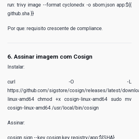
run: trivy image --format cyclonedx -o sbom.json app:${{
github.sha }}
Por que: requisito crescente de compliance.
6. Assinar imagem com Cosign
Instalar:
curl -O -L
https://github.com/sigstore/cosign/releases/latest/downlo
linux-amd64 chmod +x cosign-linux-amd64 sudo mv
cosign-linux-amd64 /usr/local/bin/cosign
Assinar:
cosign sign --key cosign.key registry/app:${SHA}