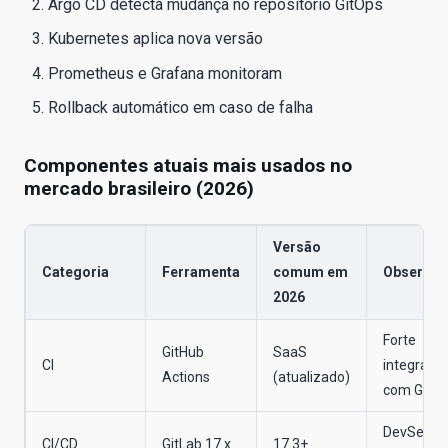
Argo CD detecta mudança no repositório GitOps
Kubernetes aplica nova versão
Prometheus e Grafana monitoram
Rollback automático em caso de falha
Componentes atuais mais usados no
mercado brasileiro (2026)
Versão
Categoria
Ferramenta
comum em
Observaç
2026
Forte
GitHub
SaaS
CI
integraçã
Actions
(atualizado)
com GHC
DevSecOp
CI/CD
GitLab 17.x
17.3+