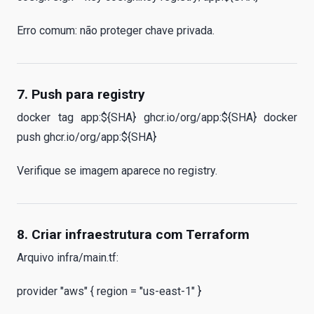
Erro comum: não proteger chave privada.
7. Push para registry
docker tag app:${SHA} ghcr.io/org/app:${SHA} docker
push ghcr.io/org/app:${SHA}
Verifique se imagem aparece no registry.
8. Criar infraestrutura com Terraform
Arquivo infra/main.tf:
provider "aws" { region = "us-east-1" }