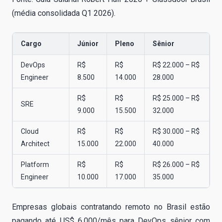
(média consolidada Q1 2026).
Cargo
Júnior
Pleno
Sênior
DevOps
R$
R$
R$ 22.000 – R$
Engineer
8.500
14.000
28.000
R$
R$
R$ 25.000 – R$
SRE
9.000
15.500
32.000
Cloud
R$
R$
R$ 30.000 – R$
Architect
15.000
22.000
40.000
Platform
R$
R$
R$ 26.000 – R$
Engineer
10.000
17.000
35.000
Empresas globais contratando remoto no Brasil estão
pagando até US$ 6.000/mês para DevOps sênior com