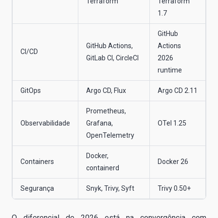
Terraform
Terraform
1.7
GitHub
GitHub Actions,
Actions
CI/CD
GitLab CI, CircleCI
2026
runtime
GitOps
Argo CD, Flux
Argo CD 2.11
Prometheus,
Observabilidade
Grafana,
OTel 1.25
OpenTelemetry
Docker,
Containers
Docker 26
containerd
Segurança
Snyk, Trivy, Syft
Trivy 0.50+
O diferencial de 2026 está na convergência com