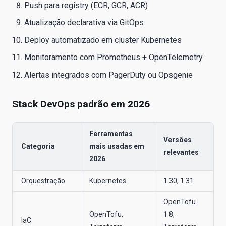
Push para registry (ECR, GCR, ACR)
Atualização declarativa via GitOps
Deploy automatizado em cluster Kubernetes
Monitoramento com Prometheus + OpenTelemetry
Alertas integrados com PagerDuty ou Opsgenie
Stack DevOps padrão em 2026
Ferramentas
Versões
Categoria
mais usadas em
relevantes
2026
Orquestração
Kubernetes
1.30, 1.31
OpenTofu
OpenTofu,
1.8,
IaC