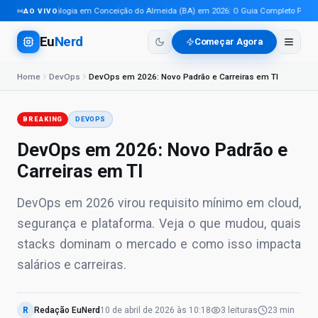
Tecnologia em Conceição do Almeida (BA) em 2026: O Guia Completo Para Pro
AO VIVO
Eu
Nerd
Começar Agora
Home
DevOps
DevOps em 2026: Novo Padrão e Carreiras em TI
BREAKING
DEVOPS
DevOps em 2026: Novo Padrão e
Carreiras em TI
DevOps em 2026 virou requisito mínimo em cloud,
segurança e plataforma. Veja o que mudou, quais
stacks dominam o mercado e como isso impacta
salários e carreiras.
R
Redação EuNerd
10 de abril de 2026
às
10:18
3
leituras
23 min