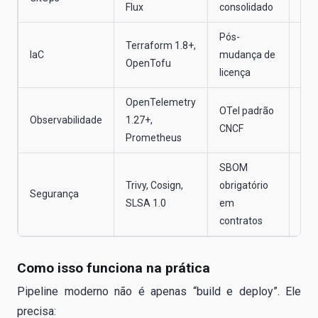
Flux
consolidado
dec
Pós-
Deb
Terraform 1.8+,
IaC
mudança de
sob
OpenTofu
licença
gov
OpenTelemetry
OTel padrão
Tel
Observabilidade
1.27+,
CNCF
uni
Prometheus
SBOM
Sup
Trivy, Cosign,
obrigatório
Segurança
vir
SLSA 1.0
em
pri
contratos
Como isso funciona na prática
Pipeline moderno não é apenas “build e deploy”. Ele
precisa: