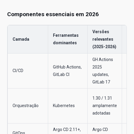
Componentes essenciais em 2026
Versões
Ferramentas
Obs
Camada
relevantes
dominantes
téc
(2025-2026)
GH Actions
For
GitHub Actions,
2025
CI/CD
int
GitLab CI
updates,
com
GitLab 17
Sid
1.30 / 1.31
est
Orquestração
Kubernetes
amplamente
mel
adotadas
Job
Argo CD 2.11+,
Argo CD
Sin
GitOps