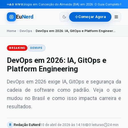
Tecnologia em Conceição do Almeida (BA) em 2026: O Guia Completo Para Pr
AO VIVO
Eu
Nerd
Começar Agora
Home
DevOps
DevOps em 2026: IA, GitOps e Platform Engineering
BREAKING
DEVOPS
DevOps em 2026: IA, GitOps e
Platform Engineering
DevOps em 2026 exige IA, GitOps e segurança da
cadeia de software como padrão. Veja o que
mudou no Brasil e como isso impacta carreira e
resultados.
R
Redação EuNerd
10 de abril de 2026
às
14:16
3
leituras
24 min