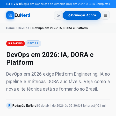
Tecnologia em Conceição do Almeida (BA) em 2026: O Guia Completo Para Pr
AO VIVO
Eu
Nerd
Começar Agora
Home
DevOps
DevOps em 2026: IA, DORA e Platform
BREAKING
DEVOPS
DevOps em 2026: IA, DORA e
Platform
DevOps em 2026 exige Platform Engineering, IA no
pipeline e métricas DORA auditáveis. Veja como a
nova elite técnica está se formando no Brasil.
R
Redação EuNerd
10 de abril de 2026
às
09:30
3
leituras
21 min