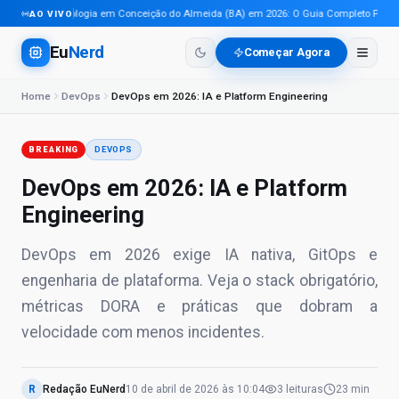
Tecnologia em Conceição do Almeida (BA) em 2026: O Guia Completo Para Pro
AO VIVO
Eu
Nerd
Começar Agora
Home
DevOps
DevOps em 2026: IA e Platform Engineering
BREAKING
DEVOPS
DevOps em 2026: IA e Platform
Engineering
DevOps em 2026 exige IA nativa, GitOps e
engenharia de plataforma. Veja o stack obrigatório,
métricas DORA e práticas que dobram a
velocidade com menos incidentes.
R
Redação EuNerd
10 de abril de 2026
às
10:04
3
leituras
23 min