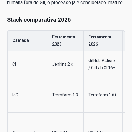
humana fora do Git, o processo já é considerado imaturo.
Stack comparativa 2026
Ferramenta
Ferramenta
Di
Camada
2023
2026
cr
Pi
GitHub Actions
CI
Jenkins 2.x
de
/ GitLab CI 16+
IA
Me
ge
IaC
Terraform 1.3
Terraform 1.6+
de
mó
Si
co