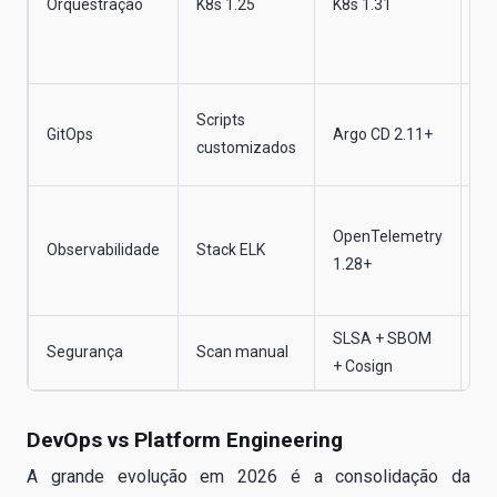
Orquestração
K8s 1.25
K8s 1.31
es
me
sc
Si
Scripts
GitOps
Argo CD 2.11+
au
customizados
de
Pa
OpenTelemetry
un
Observabilidade
Stack ELK
1.28+
mé
e 
SLSA + SBOM
Su
Segurança
Scan manual
+ Cosign
ve
DevOps vs Platform Engineering
A grande evolução em 2026 é a consolidação da