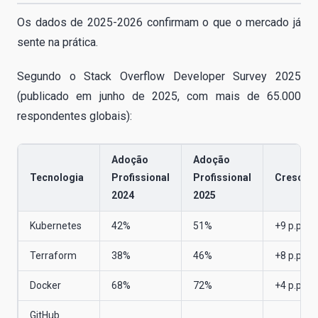
Os dados de 2025-2026 confirmam o que o mercado já
sente na prática.
Segundo o Stack Overflow Developer Survey 2025
(publicado em junho de 2025, com mais de 65.000
respondentes globais):
Adoção
Adoção
Tecnologia
Profissional
Profissional
Crescim
2024
2025
Kubernetes
42%
51%
+9 p.p.
Terraform
38%
46%
+8 p.p.
Docker
68%
72%
+4 p.p.
GitHub