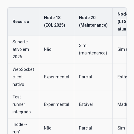
Node 22
Node 18
Node 20
Recurso
(LTS
(EOL 2025)
(Maintenance)
atual)
Suporte
Sim
ativo em
Não
Sim (LTS
(maintenance)
2026
WebSocket
client
Experimental
Parcial
Estável
nativo
Test
runner
Experimental
Estável
Maduro
integrado
`node --
Não
Parcial
Sim
run`