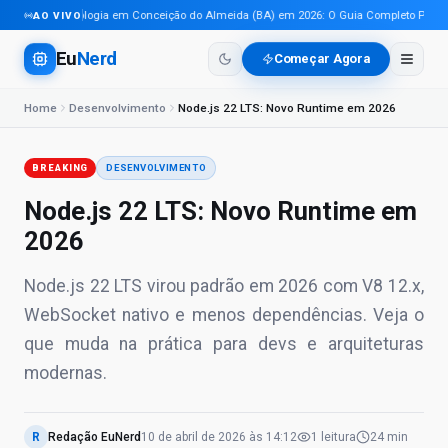
Tecnologia em Conceição do Almeida (BA) em 2026: O Guia Completo Para Pro
AO VIVO
Eu
Nerd
Começar Agora
Home
Desenvolvimento
Node.js 22 LTS: Novo Runtime em 2026
BREAKING
DESENVOLVIMENTO
Node.js 22 LTS: Novo Runtime em
2026
Node.js 22 LTS virou padrão em 2026 com V8 12.x,
WebSocket nativo e menos dependências. Veja o
que muda na prática para devs e arquiteturas
modernas.
R
Redação EuNerd
10 de abril de 2026
às
14:12
1
leitura
24 min