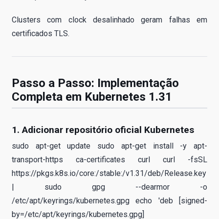
Clusters com clock desalinhado geram falhas em
certificados TLS.
Passo a Passo: Implementação
Completa em Kubernetes 1.31
1. Adicionar repositório oficial Kubernetes
sudo apt-get update sudo apt-get install -y apt-
transport-https ca-certificates curl curl -fsSL
https://pkgs.k8s.io/core:/stable:/v1.31/deb/Release.key
| sudo gpg --dearmor -o
/etc/apt/keyrings/kubernetes.gpg echo 'deb [signed-
by=/etc/apt/keyrings/kubernetes.gpg]