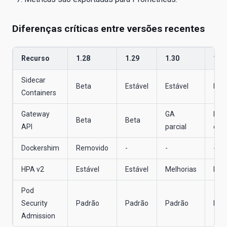
Diferenças críticas entre versões recentes
Recurso
1.28
1.29
1.30
1.3
Sidecar
Beta
Estável
Estável
Está
Containers
Gateway
GA
Está
Beta
Beta
API
parcial
cre
Dockershim
Removido
-
-
-
HPA v2
Estável
Estável
Melhorias
Mel
Pod
Security
Padrão
Padrão
Padrão
Pad
Admission