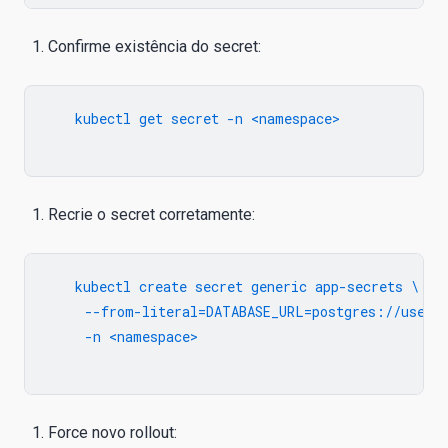
Confirme existência do secret:
   kubectl get secret -n <namespace>

Recrie o secret corretamente:
   kubectl create secret generic app-secrets \

     --from-literal=DATABASE_URL=postgres://user:p
     -n <namespace>

Force novo rollout: