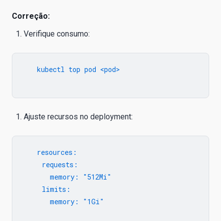
Correção:
Verifique consumo:
   kubectl top pod <pod>

Ajuste recursos no deployment:
   resources:

     requests:

       memory: "512Mi"

     limits:

       memory: "1Gi"
