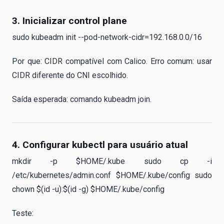
3. Inicializar control plane
sudo kubeadm init --pod-network-cidr=192.168.0.0/16
Por que: CIDR compatível com Calico. Erro comum: usar
CIDR diferente do CNI escolhido.
Saída esperada: comando kubeadm join.
4. Configurar kubectl para usuário atual
mkdir -p $HOME/.kube sudo cp -i
/etc/kubernetes/admin.conf $HOME/.kube/config sudo
chown $(id -u):$(id -g) $HOME/.kube/config
Teste: