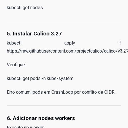
kubectl get nodes
5. Instalar Calico 3.27
kubectl apply -f
https://raw.githubusercontent.com/projectcalico/calico/v3.2
Verifique:
kubectl get pods -n kube-system
Erro comum: pods em CrashLoop por conflito de CIDR.
6. Adicionar nodes workers
Execute no worker: