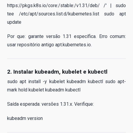
https://pkgs.k8s.io/core:/stable:/v1.31/deb/ /' | sudo
tee /etc/apt/sources.list.d/kubernetes.list sudo apt
update
Por que: garante versão 1.31 específica. Erro comum:
usar repositório antigo apt.kubernetes.io.
2. Instalar kubeadm, kubelet e kubectl
sudo apt install -y kubelet kubeadm kubectl sudo apt-
mark hold kubelet kubeadm kubectl
Saída esperada: versões 1.31.x. Verifique:
kubeadm version