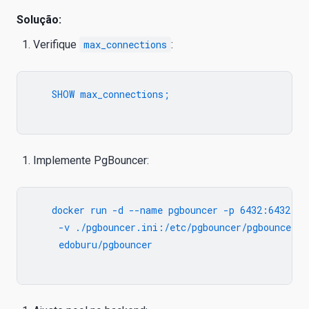
Solução:
Verifique
max_connections
:
   SHOW max_connections;

Implemente PgBouncer:
   docker run -d --name pgbouncer -p 6432:6432 \

     -v ./pgbouncer.ini:/etc/pgbouncer/pgbouncer.in
     edoburu/pgbouncer
