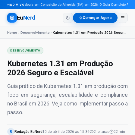
Tecnologia em Conceição do Almeida (BA) em 2026: O Guia Completo Para Pro
AO VIVO
Eu
Nerd
Começar Agora
Home
Desenvolvimento
Kubernetes 1.31 em Produção 2026 Seguro e Escalável
DESENVOLVIMENTO
Kubernetes 1.31 em Produção
2026 Seguro e Escalável
Guia prático de Kubernetes 1.31 em produção com
foco em segurança, escalabilidade e compliance
no Brasil em 2026. Veja como implementar passo a
passo.
R
Redação EuNerd
10 de abril de 2026
às
15:36
2
leituras
22 min