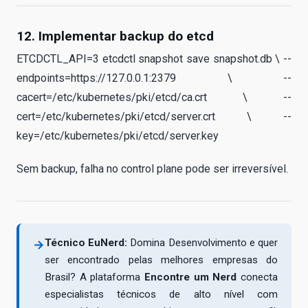
12. Implementar backup do etcd
ETCDCTL_API=3 etcdctl snapshot save snapshot.db \ --
endpoints=https://127.0.0.1:2379 \ --
cacert=/etc/kubernetes/pki/etcd/ca.crt \ --
cert=/etc/kubernetes/pki/etcd/server.crt \ --
key=/etc/kubernetes/pki/etcd/server.key
Sem backup, falha no control plane pode ser irreversível.
Técnico EuNerd:
Domina Desenvolvimento e quer
→
ser encontrado pelas melhores empresas do
Brasil? A plataforma
Encontre um Nerd
conecta
especialistas técnicos de alto nível com