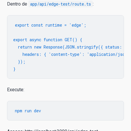
Dentro de
app/api/edge-test/route.ts
:
export const runtime = 'edge';

export async function GET() {

  return new Response(JSON.stringify({ status: 'Ed
    headers: { 'content-type': 'application/json' 
  });

Execute: