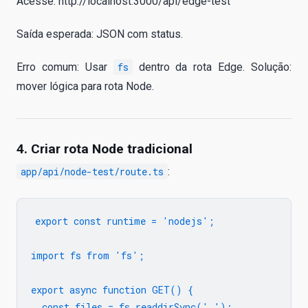
Acesse: http://localhost:3000/api/edge-test
Saída esperada: JSON com status.
Erro comum: Usar
fs
dentro da rota Edge. Solução:
mover lógica para rota Node.
4. Criar rota Node tradicional
app/api/node-test/route.ts
:
export const runtime = 'nodejs';

import fs from 'fs';

export async function GET() {

  const files = fs.readdirSync('.');
