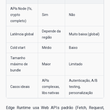
APIs Node (fs,
crypto
Sim
Não
completo)
Depende da
Latência global
Muito baixa (global)
região
Cold start
Médio
Baixo
Tamanho
máximo de
Maior
Limitado
bundle
APIs
Autenticação, A/B
Casos ideais
complexas,
testing,
libs nativas
personalização
Edge Runtime usa Web APIs padrão (Fetch, Request,