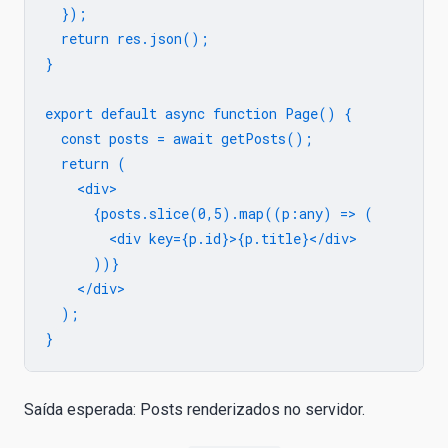
  });

  return res.json();

}

export default async function Page() {

  const posts = await getPosts();

  return (

    <div>

      {posts.slice(0,5).map((p:any) => (

        <div key={p.id}>{p.title}</div>

      ))}

    </div>

  );

Saída esperada: Posts renderizados no servidor.