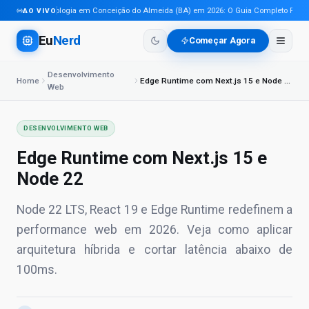
Tecnologia em Conceição do Almeida (BA) em 2026: O Guia Completo Para Pro
AO VIVO
Eu
Nerd
Começar Agora
Desenvolvimento
Home
Edge Runtime com Next.js 15 e Node 22
Web
DESENVOLVIMENTO WEB
Edge Runtime com Next.js 15 e
Node 22
Node 22 LTS, React 19 e Edge Runtime redefinem a
performance web em 2026. Veja como aplicar
arquitetura híbrida e cortar latência abaixo de
100ms.