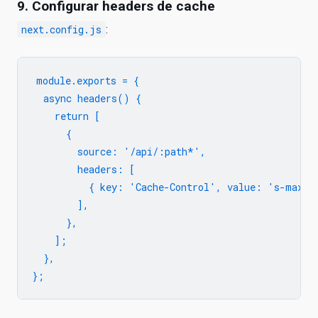
9. Configurar headers de cache
next.config.js
:
module.exports = {

  async headers() {

    return [

      {

        source: '/api/:path*',

        headers: [

          { key: 'Cache-Control', value: 's-maxage
        ],

      },

    ];

  },
