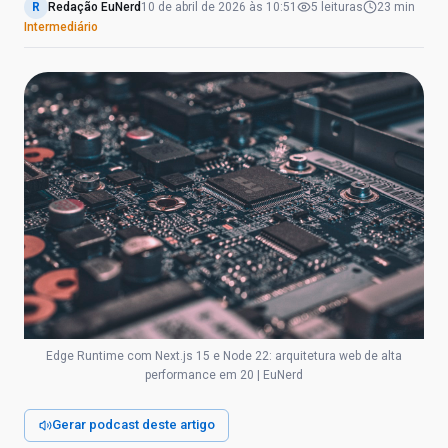
R
Redação EuNerd
10 de abril de 2026
às
10:51
5
leituras
23 min
Intermediário
Edge Runtime com Next.js 15 e Node 22: arquitetura web de alta
performance em 20 | EuNerd
Gerar podcast deste artigo