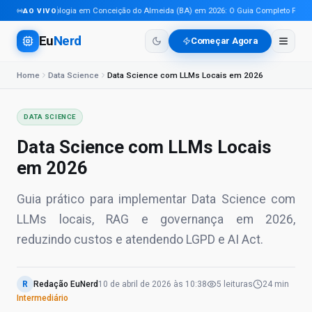
Tecnologia em Conceição do Almeida (BA) em 2026: O Guia Completo Para Pro
AO VIVO
Eu
Nerd
Começar Agora
Home
Data Science
Data Science com LLMs Locais em 2026
DATA SCIENCE
Data Science com LLMs Locais
em 2026
Guia prático para implementar Data Science com
LLMs locais, RAG e governança em 2026,
reduzindo custos e atendendo LGPD e AI Act.
R
Redação EuNerd
10 de abril de 2026
às
10:38
5
leituras
24 min
Intermediário