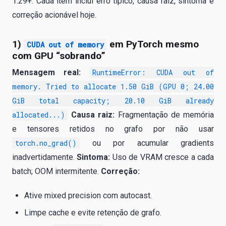
1.29+. Cada item inclui erro típico, causa raiz, sintoma e
correção acionável hoje.
1)
em PyTorch mesmo
CUDA out of memory
com GPU “sobrando”
Mensagem real:
RuntimeError: CUDA out of
memory. Tried to allocate 1.50 GiB (GPU 0; 24.00
GiB total capacity; 20.10 GiB already
allocated...)
Causa raiz:
Fragmentação de memória
e tensores retidos no grafo por não usar
torch.no_grad()
ou por acumular gradients
inadvertidamente.
Sintoma:
Uso de VRAM cresce a cada
batch; OOM intermitente.
Correção:
Ative mixed precision com autocast.
Limpe cache e evite retenção de grafo.