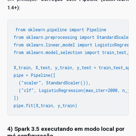
1.4+):
from sklearn.pipeline import Pipeline

from sklearn.preprocessing import StandardScaler

from sklearn.linear_model import LogisticRegressio
from sklearn.model_selection import train_test_spl
X_train, X_test, y_train, y_test = train_test_spli
pipe = Pipeline([

  ("scaler", StandardScaler()),

  ("clf", LogisticRegression(max_iter=2000, n_jobs
])

4) Spark 3.5 executando em modo local por
má configuração