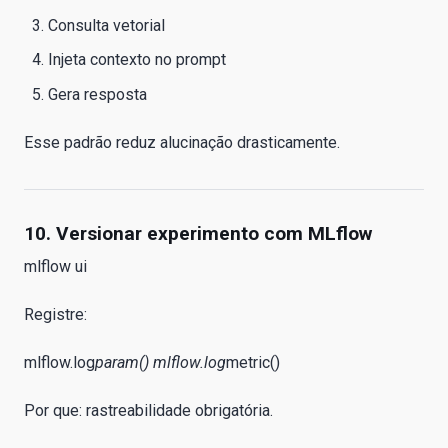
Consulta vetorial
Injeta contexto no prompt
Gera resposta
Esse padrão reduz alucinação drasticamente.
10. Versionar experimento com MLflow
mlflow ui
Registre:
mlflow.log
param() mlflow.log
metric()
Por que: rastreabilidade obrigatória.