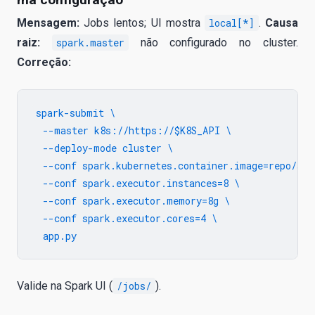
Mensagem:
Jobs lentos; UI mostra
local[*]
.
Causa
raiz:
spark.master
não configurado no cluster.
Correção:
spark-submit \

  --master k8s://https://$K8S_API \

  --deploy-mode cluster \

  --conf spark.kubernetes.container.image=repo/spar
  --conf spark.executor.instances=8 \

  --conf spark.executor.memory=8g \

  --conf spark.executor.cores=4 \

Valide na Spark UI (
/jobs/
).