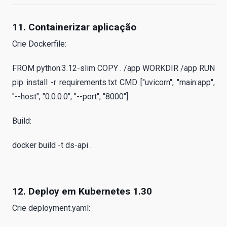
11. Containerizar aplicação
Crie Dockerfile:
FROM python:3.12-slim COPY . /app WORKDIR /app RUN
pip install -r requirements.txt CMD ["uvicorn", "main:app",
"--host", "0.0.0.0", "--port", "8000"]
Build:
docker build -t ds-api .
12. Deploy em Kubernetes 1.30
Crie deployment.yaml: