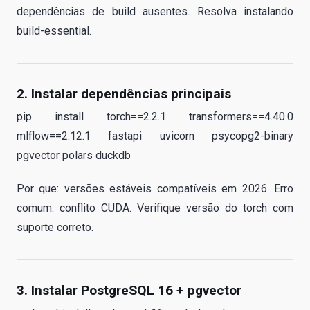
dependências de build ausentes. Resolva instalando
build-essential.
2. Instalar dependências principais
pip install torch==2.2.1 transformers==4.40.0
mlflow==2.12.1 fastapi uvicorn psycopg2-binary
pgvector polars duckdb
Por que: versões estáveis compatíveis em 2026. Erro
comum: conflito CUDA. Verifique versão do torch com
suporte correto.
3. Instalar PostgreSQL 16 + pgvector