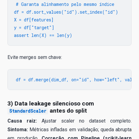
# Garanta alinhamento pelo mesmo índice

df = df.sort_values("id").set_index("id")

X = df[features]

y = df["target"]

Evite merges sem chave:
3) Data leakage silencioso com
antes do split
StandardScaler
Causa raiz:
Ajustar scaler no dataset completo.
Sintoma:
Métricas infladas em validação; queda abrupta
em produção.
Correção com Pipeline (scikit-learn