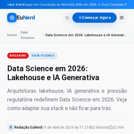
Tecnologia em Conceição do Almeida (BA) em 2026: O Guia Completo Para Pro
AO VIVO
Eu
Nerd
Começar Agora
Data
Home
Data Science em 2026: Lakehouse e IA Generativa
Science
BREAKING
DATA SCIENCE
Data Science em 2026:
Lakehouse e IA Generativa
Arquiteturas lakehouse, IA generativa e pressão
regulatória redefinem Data Science em 2026. Veja
como adaptar sua stack e não ficar para trás.
R
Redação EuNerd
10 de abril de 2026
às
11:21
2
leituras
22 min