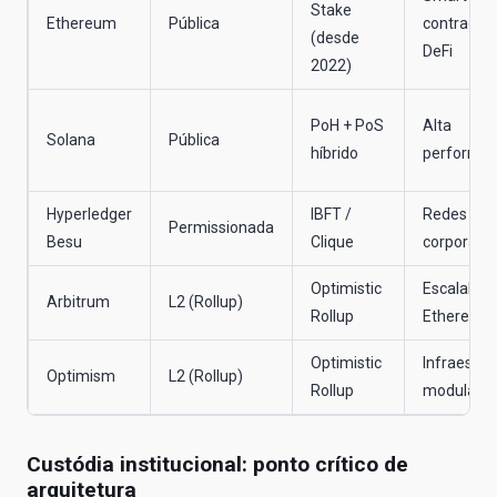
Stake
Ethereum
Pública
contracts 
(desde
DeFi
2022)
PoH + PoS
Alta
Solana
Pública
híbrido
performa
Hyperledger
IBFT /
Redes
Permissionada
Besu
Clique
corporativ
Optimistic
Escalabili
Arbitrum
L2 (Rollup)
Rollup
Ethereum
Optimistic
Infraestru
Optimism
L2 (Rollup)
Rollup
modular
Custódia institucional: ponto crítico de
arquitetura