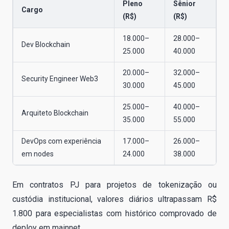
Pleno
Sênior
Cargo
(R$)
(R$)
18.000–
28.000–
Dev Blockchain
25.000
40.000
20.000–
32.000–
Security Engineer Web3
30.000
45.000
25.000–
40.000–
Arquiteto Blockchain
35.000
55.000
DevOps com experiência
17.000–
26.000–
em nodes
24.000
38.000
Em contratos PJ para projetos de tokenização ou
custódia institucional, valores diários ultrapassam R$
1.800 para especialistas com histórico comprovado de
deploy em mainnet.