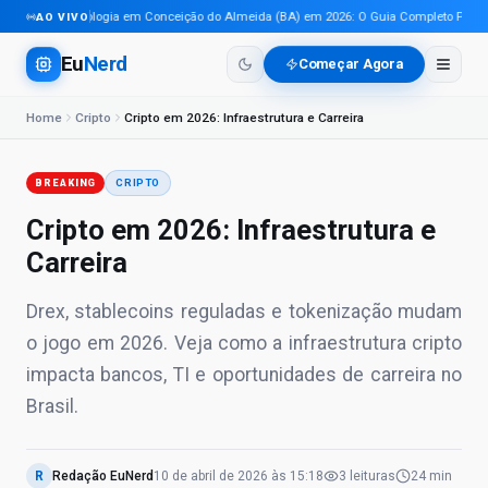
Tecnologia em Conceição do Almeida (BA) em 2026: O Guia Completo Para Pro
AO VIVO
Eu
Nerd
Começar Agora
Home
Cripto
Cripto em 2026: Infraestrutura e Carreira
BREAKING
CRIPTO
Cripto em 2026: Infraestrutura e
Carreira
Drex, stablecoins reguladas e tokenização mudam
o jogo em 2026. Veja como a infraestrutura cripto
impacta bancos, TI e oportunidades de carreira no
Brasil.
R
Redação EuNerd
10 de abril de 2026
às
15:18
3
leituras
24 min