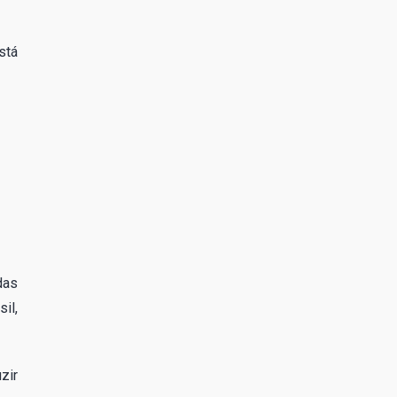
stá
das
il,
zir