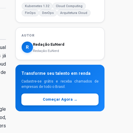
Kubernetes 1.32
Cloud Computing
FinOps
DevOps
Arquitetura Cloud
AUTOR
Redação EuNerd
R
ual
Redação EuNerd
 já
oud
 de
Transforme seu talento em renda
Cadastre-se grátis e receba chamados de
empresas de todo o Brasil.
Começar Agora →
gle
od,
ers