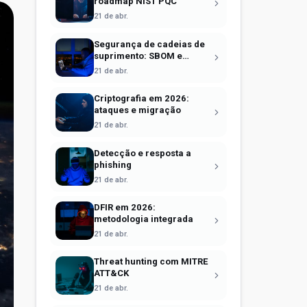
roadmap NIST PQC
21 de abr.
Segurança de cadeias de
suprimento: SBOM e
Sigstore
21 de abr.
Criptografia em 2026:
ataques e migração
21 de abr.
Detecção e resposta a
phishing
21 de abr.
DFIR em 2026:
metodologia integrada
21 de abr.
Threat hunting com MITRE
ATT&CK
21 de abr.