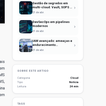
Gestão de segredos em
multi-cloud: Vault, SOPS e
identidade efêmera
21 de abr.
DevSecOps em pipelines
modernos
21 de abr.
IAM avançado: ameaças e
endurecimento
operacional
21 de abr.
ais
 em
SOBRE ESTE ARTIGO
KMS
Categoria
Cloud
WS,
Tipo
Notícia
Leitura
24 min
ina
uem
TAGS