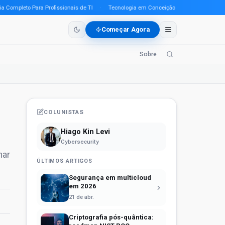
pleto Para Profissionais de TI
·
Tecnologia em Conceição do Araguaia (PA) em 202
Começar Agora
Sobre
COLUNISTAS
Hiago Kin Levi
Cybersecurity
nar
ÚLTIMOS ARTIGOS
Segurança em multicloud
em 2026
21 de abr.
Criptografia pós-quântica: