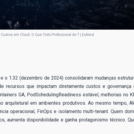
 Custos em Cloud: O Que Todo Profissional de T | EuNerd
 e o 1.32 (dezembro de 2024) consolidaram mudanças estrutur
 de recursos que impactam diretamente custos e governança
tainers GA, PodSchedulingReadiness estável, melhorias no 
o arquitetural em ambientes produtivos. Ao mesmo tempo, A
ncia operacional, FinOps e isolamento multi-tenant. Quem dom
os, aumenta disponibilidade e ganha protagonismo técnico. Q