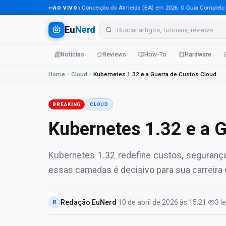
Tecnologia em Conceição do Almeida (BA) em 2026: O Guia Completo Para P
AO VIVO
Eu
Nerd
Notícias
Reviews
How-To
Hardware
Home
Cloud
Kubernetes 1.32 e a Guerra de Custos Cloud
BREAKING
CLOUD
Kubernetes 1.32 e a 
Kubernetes 1.32 redefine custos, seguranç
essas camadas é decisivo para sua carreira
Redação EuNerd
·
10 de abril de 2026
às
15:21
·
3
l
R