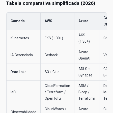
Tabela comparativa simplificada (2026)
Goog
Camada
AWS
Azure
Clou
AKS
Kubernetes
EKS (1.30+)
GKE (
(1.30+)
Azure
IA Gerenciada
Bedrock
Verte
OpenAI
ADLS +
GCS +
Data Lake
S3 + Glue
Synapse
BigQu
CloudFormation
ARM /
Depl
IaC
/ Terraform /
Bicep /
Manag
OpenTofu
Terraform
Terra
CloudWatch +
Azure
Cloud
Observabilidade