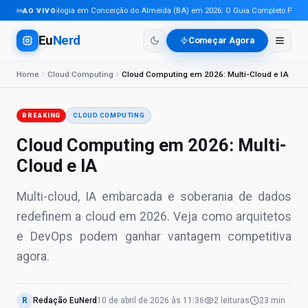
Tecnologia em Conceição do Almeida (BA) em 2026: O Guia Completo Para Pro
AO VIVO
Eu
Nerd
Começar Agora
Home
Cloud Computing
Cloud Computing em 2026: Multi-Cloud e IA
BREAKING
CLOUD COMPUTING
Cloud Computing em 2026: Multi-
Cloud e IA
Multi-cloud, IA embarcada e soberania de dados
redefinem a cloud em 2026. Veja como arquitetos
e DevOps podem ganhar vantagem competitiva
agora.
R
Redação EuNerd
10 de abril de 2026
às
11:36
2
leituras
23 min