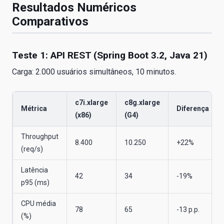
Resultados Numéricos
Comparativos
Teste 1: API REST (Spring Boot 3.2, Java 21)
Carga: 2.000 usuários simultâneos, 10 minutos.
c7i.xlarge
c8g.xlarge
Métrica
Diferença
(x86)
(G4)
Throughput
8.400
10.250
+22%
(req/s)
Latência
42
34
-19%
p95 (ms)
CPU média
78
65
-13 p.p.
(%)