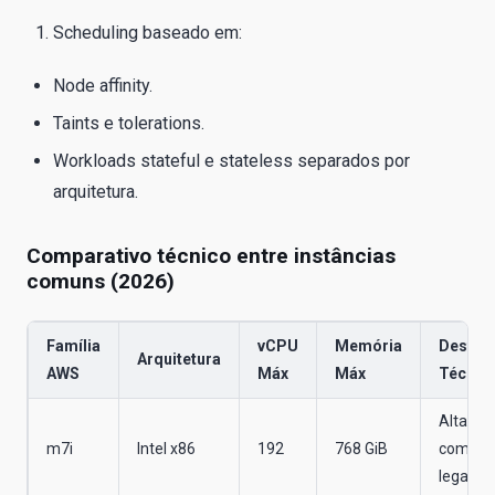
Scheduling baseado em:
Node affinity.
Taints e tolerations.
Workloads stateful e stateless separados por
arquitetura.
Comparativo técnico entre instâncias
comuns (2026)
Família
vCPU
Memória
Destaq
Arquitetura
AWS
Máx
Máx
Técnic
Alta
m7i
Intel x86
192
768 GiB
compati
legado