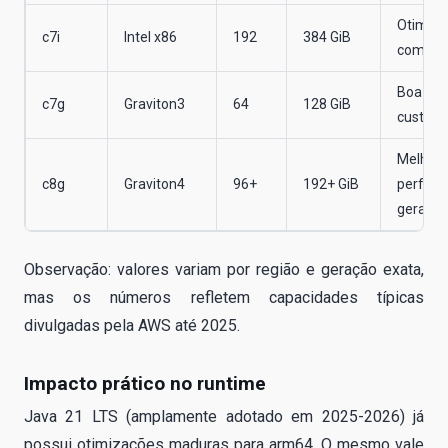
Otimiza
c7i
Intel x86
192
384 GiB
comput
Boa efic
c7g
Graviton3
64
128 GiB
custo
Melhor
c8g
Graviton4
96+
192+ GiB
perf/pr
geral 2
Observação: valores variam por região e geração exata,
mas os números refletem capacidades típicas
divulgadas pela AWS até 2025.
Impacto prático no runtime
Java 21 LTS (amplamente adotado em 2025-2026) já
possui otimizações maduras para arm64. O mesmo vale