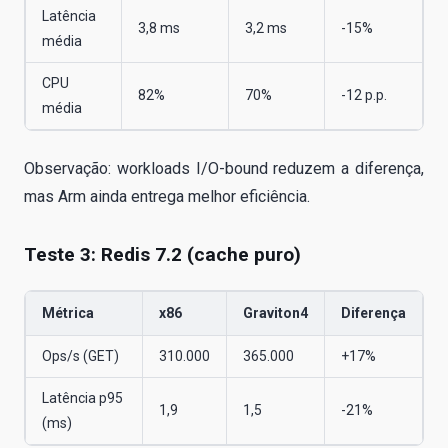
Latência
3,8 ms
3,2 ms
-15%
média
CPU
82%
70%
-12 p.p.
média
Observação: workloads I/O-bound reduzem a diferença,
mas Arm ainda entrega melhor eficiência.
Teste 3: Redis 7.2 (cache puro)
Métrica
x86
Graviton4
Diferença
Ops/s (GET)
310.000
365.000
+17%
Latência p95
1,9
1,5
-21%
(ms)