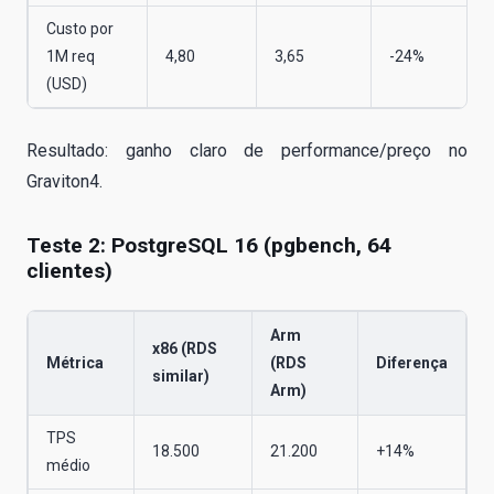
Custo por
1M req
4,80
3,65
-24%
(USD)
Resultado: ganho claro de performance/preço no
Graviton4.
Teste 2: PostgreSQL 16 (pgbench, 64
clientes)
Arm
x86 (RDS
Métrica
(RDS
Diferença
similar)
Arm)
TPS
18.500
21.200
+14%
médio