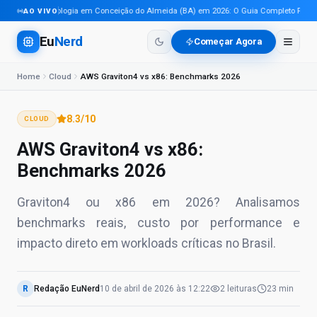
Tecnologia em Conceição do Almeida (BA) em 2026: O Guia Completo Para Pro
AO VIVO
Eu
Nerd
Começar Agora
Home
Cloud
AWS Graviton4 vs x86: Benchmarks 2026
8.3
/10
CLOUD
AWS Graviton4 vs x86:
Benchmarks 2026
Graviton4 ou x86 em 2026? Analisamos
benchmarks reais, custo por performance e
impacto direto em workloads críticas no Brasil.
R
Redação EuNerd
10 de abril de 2026
às
12:22
2
leituras
23 min