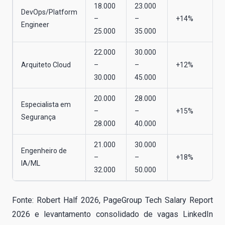
18.000
23.000
DevOps/Platform
–
–
+14%
Engineer
25.000
35.000
22.000
30.000
Arquiteto Cloud
–
–
+12%
30.000
45.000
20.000
28.000
Especialista em
–
–
+15%
Segurança
28.000
40.000
21.000
30.000
Engenheiro de
–
–
+18%
IA/ML
32.000
50.000
Fonte: Robert Half 2026, PageGroup Tech Salary Report
2026 e levantamento consolidado de vagas LinkedIn