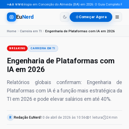
Tecnologia em Conceição do Almeida (BA) em 2026: O Guia Completo Para Pro
AO VIVO
Eu
Nerd
Começar Agora
Home
Carreira em TI
Engenharia de Plataformas com IA em 2026
BREAKING
CARREIRA EM TI
Engenharia de Plataformas com
IA em 2026
Relatórios globais confirmam: Engenharia de
Plataformas com IA é a função mais estratégica da
TI em 2026 e pode elevar salários em até 40%.
R
Redação EuNerd
10 de abril de 2026
às
10:56
1
leitura
24 min