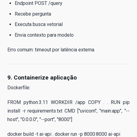
Endpoint POST /query
Recebe pergunta
Executa busca vetorial
Envia contexto para modelo
Erro comum: timeout por latência externa.
9. Containerize aplicação
Dockerfile:
FROM python:3.11 WORKDIR /app COPY . . RUN pip
install -r requirements.txt CMD ["uvicorn", "main:app", "--
host", "0.0.0.0", "--port", "8000"]
docker build -t ai-api . docker run -p 8000:8000 ai-api