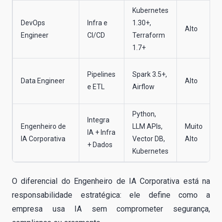
Kubernetes
DevOps
Infra e
1.30+,
Alto
Engineer
CI/CD
Terraform
1.7+
Pipelines
Spark 3.5+,
Data Engineer
Alto
e ETL
Airflow
Python,
Integra
Engenheiro de
LLM APIs,
Muito
IA + Infra
IA Corporativa
Vector DB,
Alto
+ Dados
Kubernetes
O diferencial do Engenheiro de IA Corporativa está na
responsabilidade estratégica: ele define como a
empresa usa IA sem comprometer segurança,