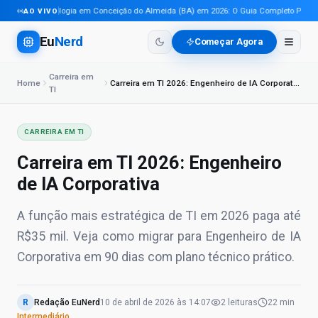
Tecnologia em Conceição do Almeida (BA) em 2026: O Guia Completo Para Pro
AO VIVO
Eu
Nerd
Começar Agora
Carreira em
Home
Carreira em TI 2026: Engenheiro de IA Corporativa
TI
CARREIRA EM TI
Carreira em TI 2026: Engenheiro
de IA Corporativa
A função mais estratégica de TI em 2026 paga até
R$35 mil. Veja como migrar para Engenheiro de IA
Corporativa em 90 dias com plano técnico prático.
R
Redação EuNerd
10 de abril de 2026
às
14:07
2
leituras
22 min
Intermediário