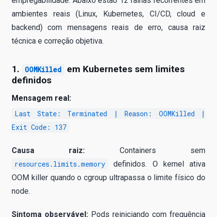
empregabilidade. Abaixo estão 12 falhas recorrentes em
ambientes reais (Linux, Kubernetes, CI/CD, cloud e
backend) com mensagens reais de erro, causa raiz
técnica e correção objetiva.
1.
em Kubernetes sem limites
OOMKilled
definidos
Mensagem real:
Last State: Terminated | Reason: OOMKilled |
Exit Code: 137
Causa raiz:
Containers sem
resources.limits.memory
definidos. O kernel ativa
OOM killer quando o cgroup ultrapassa o limite físico do
node.
Sintoma observável:
Pods reiniciando com frequência