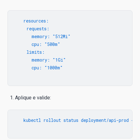
   resources:

     requests:

       memory: "512Mi"

       cpu: "500m"

     limits:

       memory: "1Gi"

       cpu: "1000m"

Aplique e valide:
   kubectl rollout status deployment/api-prod -n p