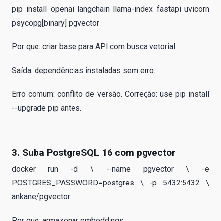
pip install openai langchain llama-index fastapi uvicorn
psycopg[binary] pgvector
Por que: criar base para API com busca vetorial.
Saída: dependências instaladas sem erro.
Erro comum: conflito de versão. Correção: use pip install
--upgrade pip antes.
3. Suba PostgreSQL 16 com pgvector
docker run -d \ --name pgvector \ -e
POSTGRES_PASSWORD=postgres \ -p 5432:5432 \
ankane/pgvector
Por que: armazenar embeddings.